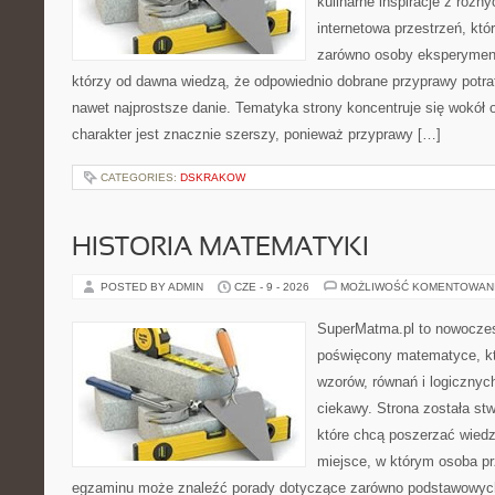
kulinarne inspiracje z różny
internetowa przestrzeń, kt
zarówno osoby eksperymentu
którzy od dawna wiedzą, że odpowiednio dobrane przyprawy potraf
nawet najprostsze danie. Tematyka strony koncentruje się wokół or
charakter jest znacznie szerszy, ponieważ przyprawy […]
CATEGORIES:
DSKRAKOW
HISTORIA MATEMATYKI
POSTED BY ADMIN
CZE - 9 - 2026
MOŻLIWOŚĆ KOMENTOWAN
SuperMatma.pl to nowoczes
poświęcony matematyce, któ
wzorów, równań i logicznyc
ciekawy. Strona została st
które chcą poszerzać wied
miejsce, w którym osoba pr
egzaminu może znaleźć porady dotyczące zarówno podstawowych z