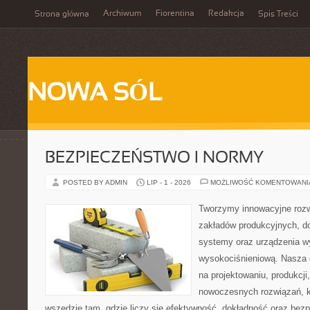
Archiwum
Fiorentina
Redakcja
Strona główna
Spis Treści
NOWA SÓL
BEZPIECZEŃSTWO I NORMY
POSTED BY ADMIN
LIP - 1 - 2026
MOŻLIWOŚĆ KOMENTOWAN
Tworzymy innowacyjne rozw
zakładów produkcyjnych, d
systemy oraz urządzenia w
wysokociśnieniową. Nasza d
na projektowaniu, produkcji
nowoczesnych rozwiązań, k
wszędzie tam, gdzie liczy się efektywność, dokładność oraz b