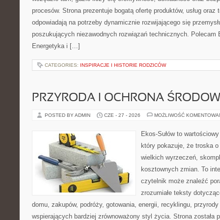
procesów. Strona prezentuje bogatą ofertę produktów, usług oraz t
odpowiadają na potrzeby dynamicznie rozwijającego się przemysłu
poszukujących niezawodnych rozwiązań technicznych. Polecam E
Energetyka i […]
CATEGORIES:
INSPIRACJE I HISTORIE RODZICÓW
PRZYRODA I OCHRONA ŚRODOW
POSTED BY ADMIN
CZE - 27 - 2026
MOŻLIWOŚĆ KOMENTOWA
Ekos-Sułów to wartościowy 
który pokazuje, że troska 
wielkich wyrzeczeń, skompl
kosztownych zmian. To int
czytelnik może znaleźć por
zrozumiałe teksty dotyczą
domu, zakupów, podróży, gotowania, energii, recyklingu, przyrod
wspierających bardziej zrównoważony styl życia. Strona została