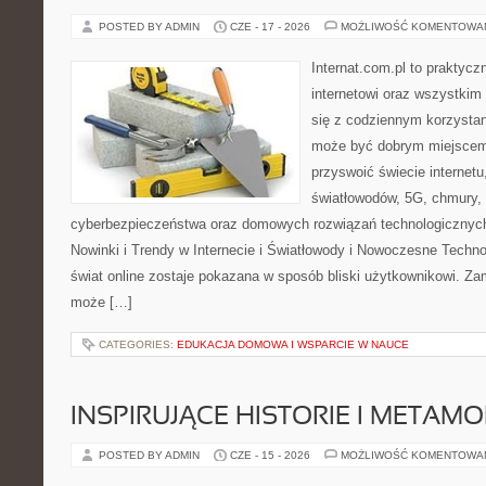
POSTED BY ADMIN
CZE - 17 - 2026
MOŻLIWOŚĆ KOMENTOWA
Internat.com.pl to praktyc
internetowi oraz wszystkim
się z codziennym korzystan
może być dobrym miejscem 
przyswoić świecie internet
światłowodów, 5G, chmury, 
cyberbezpieczeństwa oraz domowych rozwiązań technologicznych
Nowinki i Trendy w Internecie i Światłowody i Nowoczesne Techno
świat online zostaje pokazana w sposób bliski użytkownikowi. Zami
może […]
CATEGORIES:
EDUKACJA DOMOWA I WSPARCIE W NAUCE
INSPIRUJĄCE HISTORIE I METAM
POSTED BY ADMIN
CZE - 15 - 2026
MOŻLIWOŚĆ KOMENTOWA