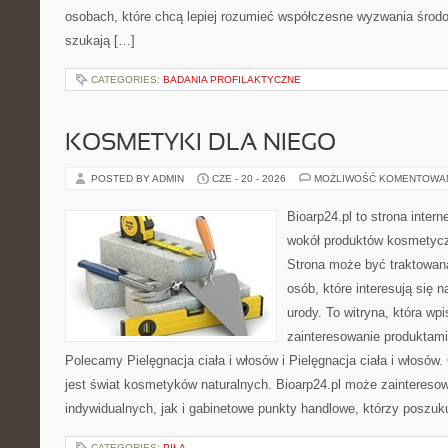
osobach, które chcą lepiej rozumieć współczesne wyzwania środ
szukają […]
CATEGORIES:
BADANIA PROFILAKTYCZNE
KOSMETYKI DLA NIEGO
POSTED BY ADMIN
CZE - 20 - 2026
MOŻLIWOŚĆ KOMENTOWA
Bioarp24.pl to strona intern
wokół produktów kosmetycz
Strona może być traktowana
osób, które interesują się 
urody. To witryna, która wp
zainteresowanie produktami
Polecamy Pielęgnacja ciała i włosów i Pielęgnacja ciała i włos
jest świat kosmetyków naturalnych. Bioarp24.pl może zaintereso
indywidualnych, jak i gabinetowe punkty handlowe, którzy poszuk
CATEGORIES:
PIŁA