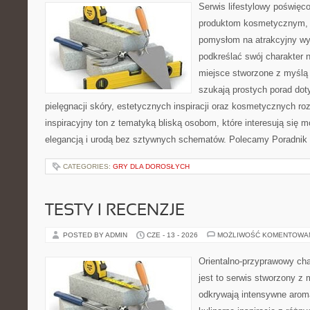
Serwis lifestylowy poświęcon
produktom kosmetycznym, u
pomysłom na atrakcyjny wyg
podkreślać swój charakter n
miejsce stworzone z myślą 
szukają prostych porad dot
pielęgnacji skóry, estetycznych inspiracji oraz kosmetycznych ro
inspiracyjny ton z tematyką bliską osobom, które interesują się m
elegancją i urodą bez sztywnych schematów. Polecamy Poradnik 
CATEGORIES:
GRY DLA DOROSŁYCH
TESTY I RECENZJE
POSTED BY ADMIN
CZE - 13 - 2026
MOŻLIWOŚĆ KOMENTOWA
Orientalno-przyprawowy char
jest to serwis stworzony z 
odkrywają intensywne aroma