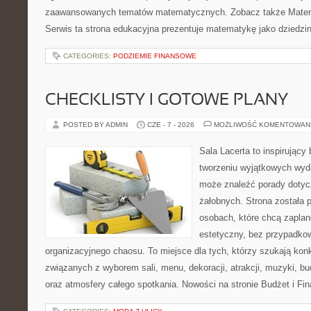
zaawansowanych tematów matematycznych. Zobacz także Matem
Serwis ta strona edukacyjna prezentuje matematykę jako dziedzin
CATEGORIES:
PODZIEMIE FINANSOWE
CHECKLISTY I GOTOWE PLANY
POSTED BY ADMIN
CZE - 7 - 2026
MOŻLIWOŚĆ KOMENTOWAN
Sala Lacerta to inspirujący
tworzeniu wyjątkowych wyda
może znaleźć porady dotyc
żałobnych. Strona została 
osobach, które chcą zapla
estetyczny, bez przypadkow
organizacyjnego chaosu. To miejsce dla tych, którzy szukają kon
związanych z wyborem sali, menu, dekoracji, atrakcji, muzyki, b
oraz atmosfery całego spotkania. Nowości na stronie Budżet i Fin