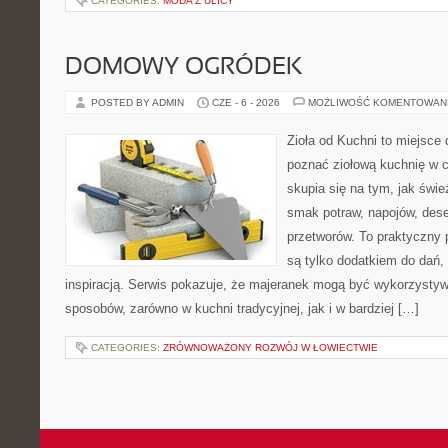
CATEGORIES:
MODA Z ULICY
DOMOWY OGRÓDEK
POSTED BY ADMIN
CZE - 6 - 2026
MOŻLIWOŚĆ KOMENTOWAN
Zioła od Kuchni to miejsce d
poznać ziołową kuchnię w 
skupia się na tym, jak świe
smak potraw, napojów, des
przetworów. To praktyczny p
są tylko dodatkiem do dań, 
inspiracją. Serwis pokazuje, że majeranek mogą być wykorzysty
sposobów, zarówno w kuchni tradycyjnej, jak i w bardziej […]
CATEGORIES:
ZRÓWNOWAŻONY ROZWÓJ W ŁOWIECTWIE