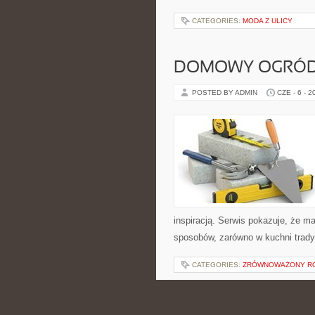
CATEGORIES:
MODA Z ULICY
DOMOWY OGRÓ
POSTED BY ADMIN
CZE - 6 - 2
inspiracją. Serwis pokazuje, że 
sposobów, zarówno w kuchni tradycy
CATEGORIES:
ZRÓWNOWAŻONY RO
SZAMPANY I WIN