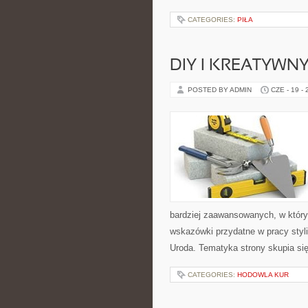
CATEGORIES:
PIŁA
DIY I KREATYWN
POSTED BY ADMIN
CZE - 19 -
bardziej zaawansowanych, w który
wskazówki przydatne w pracy styli
Uroda. Tematyka strony skupia si
CATEGORIES:
HODOWLA KUR