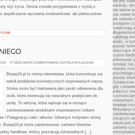
nie jest sta
nastroju, ok
ny styl życia. Strona została przygotowana z myślą o
tak ważne je
ieć współczesne wyzwania środowiskowe, ale jednocześnie
nas nawet wt
jak metoda 
postępów czy
zwiększają s
długotermino
TYCZNE
zgłębiają tem
analiz, w t
poznać teori
dotyczące sk
NIEGO
często bardz
pokonywać p
KOSMETYKI
 2026
MOŻLIWOŚĆ KOMENTOWANIA
ZOSTAŁA WYŁĄCZONA
rozwijać się
DLA
również zro
NIEGO
psychologic
Bioarp24.pl to strona internetowa, która koncentruje się
planów, któr
wokół produktów kosmetycznych inspirowanych naturą.
Ostatecznie 
gdy człowiek 
Strona może być traktowana jako punkt odniesienia dla
połączyć sw
osób, które interesują się naturalnym podejściem do
czynnościami
momentach z
urody. To witryna, która wpisuje się w rosnące
trwałego roz
Motywacja o
zainteresowanie produktami inspirowanymi ziołami.
zainteresow
ów i Pielęgnacja ciała i włosów. Głównym motywem strony
chcących sku
natura jest 
h. Bioarp24.pl może zainteresować zarówno klientów
zarówno czyn
punkty handlowe, którzy poszukują różnorodnych […]
emocjonalne