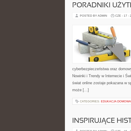
PORADNIKI UŻY
POSTED BY ADMIN
CZE - 17 -
cyberbezpieczeństwa oraz domowy
Nowinki i Trendy w Internecie i Ś
świat online zostaje pokazana w sp
może […]
CATEGORIES:
EDUKACJA DOMOWA 
INSPIRUJĄCE HI