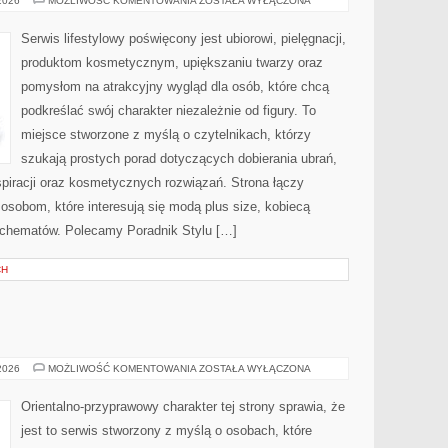
 2026
MOŻLIWOŚĆ KOMENTOWANIA
ZOSTAŁA WYŁĄCZONA
HISTORIE
I
METAMORFOZY
Serwis lifestylowy poświęcony jest ubiorowi, pielęgnacji,
produktom kosmetycznym, upiększaniu twarzy oraz
pomysłom na atrakcyjny wygląd dla osób, które chcą
podkreślać swój charakter niezależnie od figury. To
miejsce stworzone z myślą o czytelnikach, którzy
szukają prostych porad dotyczących dobierania ubrań,
nspiracji oraz kosmetycznych rozwiązań. Strona łączy
 osobom, które interesują się modą plus size, kobiecą
schematów. Polecamy Poradnik Stylu […]
CH
E
TESTY
 2026
MOŻLIWOŚĆ KOMENTOWANIA
ZOSTAŁA WYŁĄCZONA
I
RECENZJE
Orientalno-przyprawowy charakter tej strony sprawia, że
jest to serwis stworzony z myślą o osobach, które