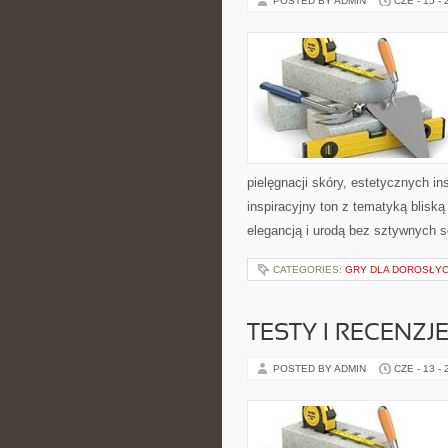
POSTED BY ADMIN
CZE - 15 -
pielęgnacji skóry, estetycznych i
inspiracyjny ton z tematyką bliską
elegancją i urodą bez sztywnych 
CATEGORIES:
GRY DLA DOROSŁY
TESTY I RECENZJ
POSTED BY ADMIN
CZE - 13 -