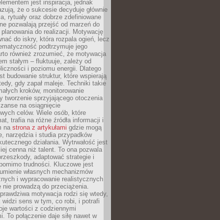
ementem jest inspiracja, jednak
zują, że o sukcesie decyduje głównie
, rytuały oraz dobrze zdefiniowane
ne pozwalają przejść od marzeń do
d planowania do realizacji. Motywację
ać do iskry, która rozpala ogień, lecz
tematyczność podtrzymuje jego
arto również zrozumieć, że motywacja
nem stałym – fluktuuje, zależy od
oliczności i poziomu energii. Dlatego
st budowanie struktur, które wspierają
edy, gdy zapał maleje. Techniki takie
małych kroków, monitorowanie
 tworzenie sprzyjającego otoczenia
zanse na osiągnięcie
wych celów. Wiele osób, które
at, trafia na różne źródła informacji i
ym na
strona z artykułami
gdzie mogą
e, narzędzia i studia przypadków
utecznego działania. Wytrwałość jest
iej cenna niż talent. To ona pozwala
rzeszkody, adaptować strategie i
 pomimo trudności. Kluczowe jest
zumienie własnych mechanizmów
znych i wypracowanie realistycznych
e nie prowadzą do przeciążenia.
prawdziwa motywacja rodzi się wtedy,
widzi sens w tym, co robi, i potrafi
oje wartości z codziennymi
. To połączenie daje siłę nawet w