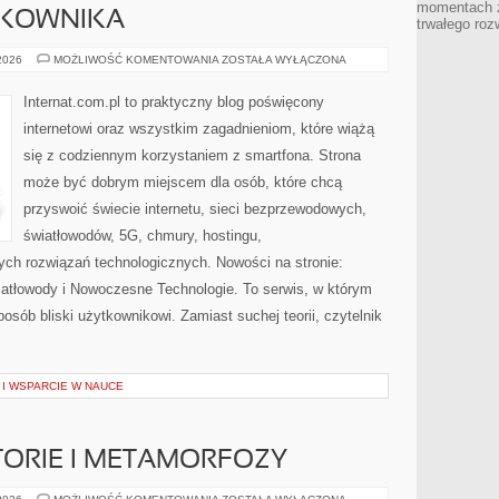
momentach z
TKOWNIKA
trwałego roz
PORADNIKI
 2026
MOŻLIWOŚĆ KOMENTOWANIA
ZOSTAŁA WYŁĄCZONA
UŻYTKOWNIKA
Internat.com.pl to praktyczny blog poświęcony
internetowi oraz wszystkim zagadnieniom, które wiążą
się z codziennym korzystaniem z smartfona. Strona
może być dobrym miejscem dla osób, które chcą
przyswoić świecie internetu, sieci bezprzewodowych,
światłowodów, 5G, chmury, hostingu,
ch rozwiązań technologicznych. Nowości na stronie:
wiatłowody i Nowoczesne Technologie. To serwis, w którym
osób bliski użytkownikowi. Zamiast suchej teorii, czytelnik
I WSPARCIE W NAUCE
STORIE I METAMORFOZY
INSPIRUJĄCE