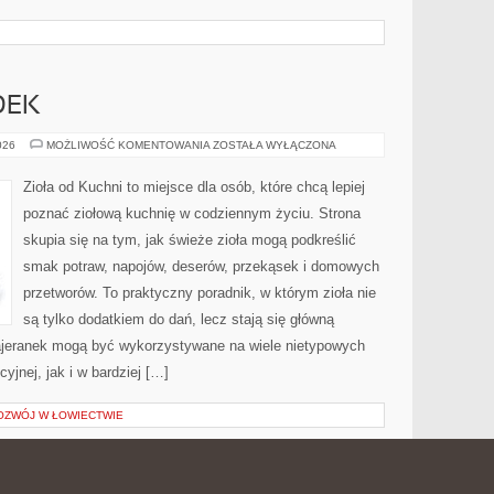
DEK
DOMOWY
026
MOŻLIWOŚĆ KOMENTOWANIA
ZOSTAŁA WYŁĄCZONA
OGRÓDEK
Zioła od Kuchni to miejsce dla osób, które chcą lepiej
poznać ziołową kuchnię w codziennym życiu. Strona
skupia się na tym, jak świeże zioła mogą podkreślić
smak potraw, napojów, deserów, przekąsek i domowych
przetworów. To praktyczny poradnik, w którym zioła nie
są tylko dodatkiem do dań, lecz stają się główną
majeranek mogą być wykorzystywane na wiele nietypowych
jnej, jak i w bardziej […]
ZWÓJ W ŁOWIECTWIE
A MUSUJĄCE