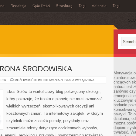
ina
Redakcja
Strasburg
Tagi
Valencia
Tagi
Spis Treści
SUB
HRONA ŚRODOWISKA
Motywacja o
zainteresow
PRZYRODA
 2026
MOŻLIWOŚĆ KOMENTOWANIA
ZOSTAŁA WYŁĄCZONA
chcących sku
I
natura jest 
OCHRONA
ŚRODOWISKA
zarówno czyn
Ekos-Sułów to wartościowy blog poświęcony ekologii,
emocjonalne
który pokazuje, że troska o planetę nie musi oznaczać
kluczowym el
badania poka
wielkich wyrzeczeń, skomplikowanych decyzji ani
konsekwencja
kosztownych zmian. To internetowy zakątek, w którym
nawyki. To o
działania, o
czytelnik może znaleźć porady, przykłady oraz
można porówn
dopiero sys
zrozumiałe teksty dotyczące codziennych wyborów,
trwałość. W
, energii, recyklingu, przyrody i nowoczesnych rozwiązań