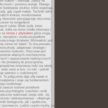
nem stałym – fluktuuje, zależy od
oliczności i poziomu energii. Dlatego
st budowanie struktur, które wspierają
edy, gdy zapał maleje. Techniki takie
małych kroków, monitorowanie
 tworzenie sprzyjającego otoczenia
zanse na osiągnięcie
wych celów. Wiele osób, które
at, trafia na różne źródła informacji i
ym na
strona z artykułami
gdzie mogą
e, narzędzia i studia przypadków
utecznego działania. Wytrwałość jest
iej cenna niż talent. To ona pozwala
rzeszkody, adaptować strategie i
 pomimo trudności. Kluczowe jest
zumienie własnych mechanizmów
znych i wypracowanie realistycznych
e nie prowadzą do przeciążenia.
prawdziwa motywacja rodzi się wtedy,
widzi sens w tym, co robi, i potrafi
oje wartości z codziennymi
. To połączenie daje siłę nawet w
wątpienia i staje się fundamentem
woju osobistego.
d zawsze stanowi przedmiot
ania psychologów, coachów i osób
tecznie realizować swoje cele. Jej
złożona i wielowymiarowa – obejmuje
niki biologiczne, jak i społeczne,
 i poznawcze. Ludzie często myślą, że