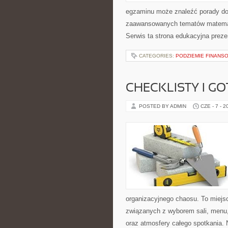
egzaminu może znaleźć porady dot
zaawansowanych tematów matemat
Serwis ta strona edukacyjna preze
CATEGORIES:
PODZIEMIE FINANS
CHECKLISTY I G
POSTED BY ADMIN
CZE - 7 - 2
organizacyjnego chaosu. To miejsc
związanych z wyborem sali, menu, 
oraz atmosfery całego spotkania. 