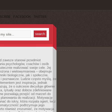
SCRIBE
FACEBOOK
TWITTER
d zawsze stanowi przedmiot
ania psychologów, coachów i osób
tecznie realizować swoje cele. Jej
złożona i wielowymiarowa – obejmuje
niki biologiczne, jak i społeczne,
 i poznawcze. Ludzie często myślą, że
ementem jest inspiracja, jednak
zują, że o sukcesie decyduje głównie
, rytuały oraz dobrze zdefiniowane
ne pozwalają przejść od marzeń do
d planowania do realizacji. Motywację
ać do iskry, która rozpala ogień, lecz
tematyczność podtrzymuje jego
arto również zrozumieć, że motywacja