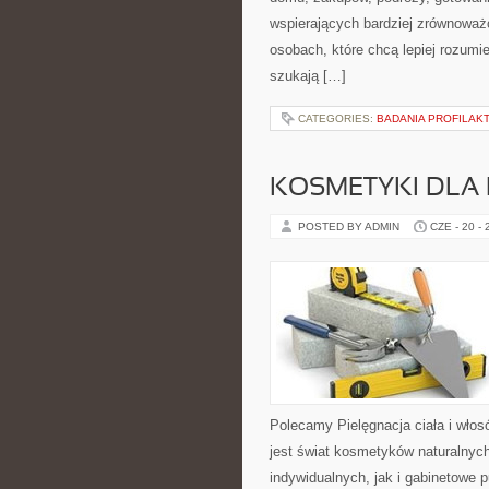
wspierających bardziej zrównoważo
osobach, które chcą lepiej rozum
szukają […]
CATEGORIES:
BADANIA PROFILAK
KOSMETYKI DLA 
POSTED BY ADMIN
CZE - 20 -
Polecamy Pielęgnacja ciała i włos
jest świat kosmetyków naturalnyc
indywidualnych, jak i gabinetowe 