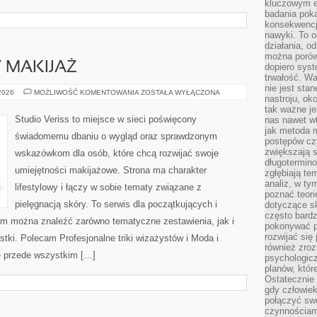
kluczowym el
badania poka
konsekwencja
nawyki. To o
działania, o
można porówn
Y MAKIJAŻ
dopiero sys
trwałość. W
nie jest sta
DIY
 2026
MOŻLIWOŚĆ KOMENTOWANIA
ZOSTAŁA WYŁĄCZONA
nastroju, ok
I
KREATYWNY
tak ważne je
MAKIJAŻ
Studio Veriss to miejsce w sieci poświęcony
nas nawet wt
jak metoda 
świadomemu dbaniu o wygląd oraz sprawdzonym
postępów czy
zwiększają s
wskazówkom dla osób, które chcą rozwijać swoje
długotermino
umiejętności makijażowe. Strona ma charakter
zgłębiają tem
analiz, w t
lifestylowy i łączy w sobie tematy związane z
poznać teori
pielęgnacją skóry. To serwis dla początkujących i
dotyczące sk
często bardz
m można znaleźć zarówno tematyczne zestawienia, jak i
pokonywać p
rozwijać się
stki. Polecam Profesjonalne triki wizażystów i Moda i
również zro
ę przede wszystkim […]
psychologic
planów, któr
Ostatecznie 
gdy człowiek 
połączyć sw
czynnościami