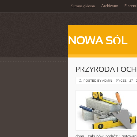
Archiwum
Fiorent
Strona główna
NOWA SÓL
PRZYRODA I OC
POSTED BY ADMIN
CZE - 27 -
domu, zakupów, podróży, gotowania