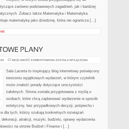
yczące zarówno podstawowych zagadnień, jak i bardziej
ycznych. Zobacz także Matematyka i Matematyka.
ntuje matematykę jako dziedzinę, która nie ogranicza […]
OWE
OTOWE PLANY
CHECKLISTY
026
MOŻLIWOŚĆ KOMENTOWANIA
ZOSTAŁA WYŁĄCZONA
I
GOTOWE
PLANY
Sala Lacerta to inspirujący blog internetowy poświęcony
tworzeniu wyjątkowych wydarzeń, w którym czytelnik
może znaleźć porady dotyczące uroczystości
żałobnych. Strona została przygotowana z myślą o
osobach, które chcą zaplanować wydarzenie w sposób
estetyczny, bez przypadkowych decyzji, pośpiechu i
e dla tych, którzy szukają konkretnych rozwiązań
dekoracji, atrakcji, muzyki, budżetu, oprawy wydarzenia
Nowości na stronie Budżet i Finanse i […]