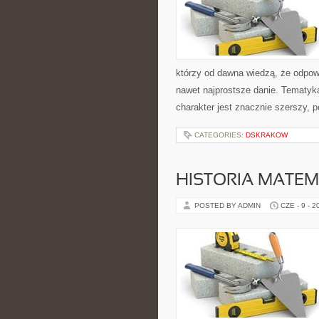
którzy od dawna wiedzą, że odpowi
nawet najprostsze danie. Tematyka 
charakter jest znacznie szerszy, 
CATEGORIES:
DSKRAKOW
HISTORIA MATEM
POSTED BY ADMIN
CZE - 9 - 2