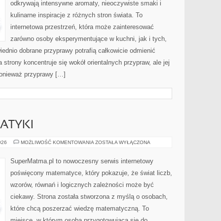
odkrywają intensywne aromaty, nieoczywiste smaki i
kulinarne inspiracje z różnych stron świata. To
internetowa przestrzeń, która może zainteresować
zarówno osoby eksperymentujące w kuchni, jak i tych,
ednio dobrane przyprawy potrafią całkowicie odmienić
strony koncentruje się wokół orientalnych przypraw, ale jej
ponieważ przyprawy […]
ATYKI
HISTORIA
026
MOŻLIWOŚĆ KOMENTOWANIA
ZOSTAŁA WYŁĄCZONA
MATEMATYKI
SuperMatma.pl to nowoczesny serwis internetowy
poświęcony matematyce, który pokazuje, że świat liczb,
wzorów, równań i logicznych zależności może być
ciekawy. Strona została stworzona z myślą o osobach,
które chcą poszerzać wiedzę matematyczną. To
miejsce, w którym osoba przygotowująca się do