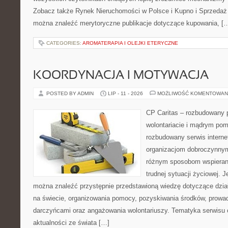
Zobacz także Rynek Nieruchomości w Polsce i Kupno i Sprzedaż
można znaleźć merytoryczne publikacje dotyczące kupowania, [
CATEGORIES:
AROMATERAPIA I OLEJKI ETERYCZNE
KOORDYNACJA I MOTYWACJA
POSTED BY ADMIN
LIP - 11 - 2026
MOŻLIWOŚĆ KOMENTOWAN
CP Caritas – rozbudowany p
wolontariacie i mądrym pom
rozbudowany serwis intern
organizacjom dobroczynnym,
różnym sposobom wspierani
trudnej sytuacji życiowej. 
można znaleźć przystępnie przedstawioną wiedzę dotyczące działa
na świecie, organizowania pomocy, pozyskiwania środków, prowad
darczyńcami oraz angażowania wolontariuszy. Tematyka serwisu 
aktualności ze świata […]