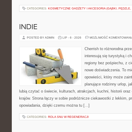
CATEGORIES:
KOSMETYCZNE GADŻETY I AKCESORIA (GĄBKI, PĘDZLE,
INDIE
POSTED BY ADMIN
LIP - 6 - 2026
MOŻLIWOŚĆ KOMENTOWAN
Cherrish to różnorodna prze
interesują się turystyką i
regiony bez pośpiechu, z ci
nowe doświadczenia. To mi
opowieści, który może zai
planujące rodzinny urlop, ja
lubią czytać o świecie, kulturach, atrakcjach, kuchni, historii ora
krajów. Strona łączy w sobie podróżnicze ciekawostki z lekkim,
opowiadania, dzięki czemu można tu […]
CATEGORIES:
ROLA SNU W REGENERACJI