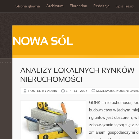
Archiwum
Fiorentina
Redakcja
Strona główna
Spis Treści
NOWA SÓL
ANALIZY LOKALNYCH RYNKÓW
NIERUCHOMOŚCI
POSTED BY ADMIN
LIP - 14 - 2026
MOŻLIWOŚĆ KOMENTOWAN
GDNK – nieruchomości, kre
budownictwo w jednym mie
i gruntów jest obszarem, 
zobowiązania łączą się z z
zmianami gospodarczymi or