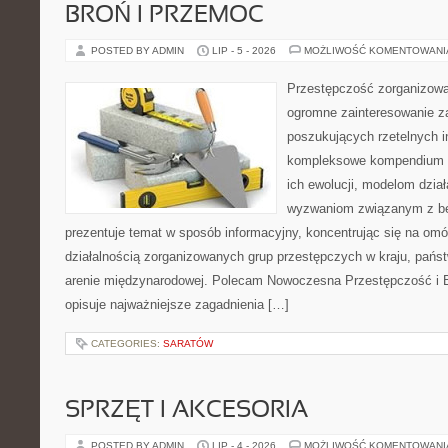
BROŃ I PRZEMOC
POSTED BY ADMIN
LIP - 5 - 2026
MOŻLIWOŚĆ KOMENTOWAN
Przestępczość zorganizowan
ogromne zainteresowanie za
poszukujących rzetelnych i
kompleksowe kompendium in
ich ewolucji, modelom dział
wyzwaniom związanym z b
prezentuje temat w sposób informacyjny, koncentrując się na om
działalnością zorganizowanych grup przestępczych w kraju, pańs
arenie międzynarodowej. Polecam Nowoczesna Przestępczość i B
opisuje najważniejsze zagadnienia […]
CATEGORIES:
SARATÓW
SPRZĘT I AKCESORIA
POSTED BY ADMIN
LIP - 4 - 2026
MOŻLIWOŚĆ KOMENTOWAN