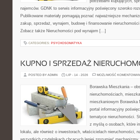
potrzebami kupujących, sprz
najemców. GDNK to serwis informacyjny poświęcony szeroko ro
Publikowane materiały pomagają poznać najważniejsze mechaniz
zakup, sprzedaż, wynajem, budowę i finansowanie nieruchomości 
Zobacz także Nieruchomości pod wynajem […]
CATEGORIES:
PSYCHOSOMATYKA
KUPNO I SPRZEDAŻ NIERUCHOM
POSTED BY ADMIN
LIP - 14 - 2026
MOŻLIWOŚĆ KOMENTOWAN
Borawska Mieszkania – ob
nieruchomościach, mieszka
mieszkaniowym Borawska Mi
portal informacyjny poświę
tematyce nieruchomości. S
z myślą o osobach, które i
lokalu, ale również o inwestorach, właścicielach nieruchomości, 
wszystkich czytelnikach chcących lepiej zrozumieć mechanizmy 