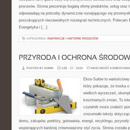
procesów. Strona prezentuje bogatą ofertę produktów, usług oraz t
odpowiadają na potrzeby dynamicznie rozwijającego się przemysłu
poszukujących niezawodnych rozwiązań technicznych. Polecam E
Energetyka i […]
CATEGORIES:
INSPIRACJE I HISTORIE RODZICÓW
PRZYRODA I OCHRONA ŚRODOW
POSTED BY ADMIN
CZE - 27 - 2026
MOŻLIWOŚĆ KOMENTOWA
Ekos-Sułów to wartościowy 
który pokazuje, że troska 
wielkich wyrzeczeń, skompl
kosztownych zmian. To int
czytelnik może znaleźć por
zrozumiałe teksty dotyczą
domu, zakupów, podróży, gotowania, energii, recyklingu, przyrod
wspierających bardziej zrównoważony styl życia. Strona została