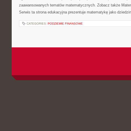
zaawansowanych tematów matematycznych. Zobacz także Matem
Serwis ta strona edukacyjna prezentuje matematykę jako dziedzin
CATEGORIES:
PODZIEMIE FINANSOWE