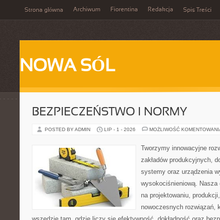
Archiwum
Fiorentina
Redakcja
Strona główna
Spis Treści
NOWA SÓL
BEZPIECZEŃSTWO I NORMY
POSTED BY ADMIN
LIP - 1 - 2026
MOŻLIWOŚĆ KOMENTOWAN
Tworzymy innowacyjne rozw
zakładów produkcyjnych, d
systemy oraz urządzenia w
wysokociśnieniową. Nasza d
na projektowaniu, produkcji
nowoczesnych rozwiązań, k
wszędzie tam, gdzie liczy się efektywność, dokładność oraz b