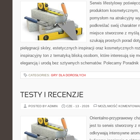
Serwis lifestylowy poświęcon
produktom kosmetycznym, u
pomysłom na atrakcyjny wyg
podkreślać swój charakter n
miejsce stworzone z myślą 
szukają prostych porad dot
pielęgnacji skóry, estetycznych inspiracji oraz kosmetycznych ro
inspiracyjny ton z tematyką bliską osobom, które interesują się m
elegancją i urodą bez sztywnych schematów. Polecamy Poradnik 
CATEGORIES:
GRY DLA DOROSŁYCH
TESTY I RECENZJE
POSTED BY ADMIN
CZE - 13 - 2026
MOŻLIWOŚĆ KOMENTOWA
Orientalno-przyprawowy char
jest to serwis stworzony z 
odkrywają intensywne aroma