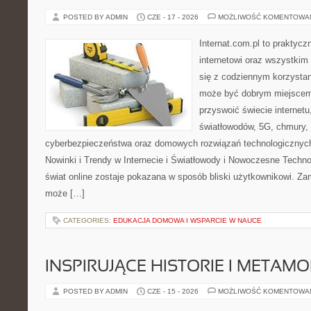
POSTED BY ADMIN
CZE - 17 - 2026
MOŻLIWOŚĆ KOMENTOWA
Internat.com.pl to praktyc
internetowi oraz wszystkim
się z codziennym korzystan
może być dobrym miejscem 
przyswoić świecie internet
światłowodów, 5G, chmury, 
cyberbezpieczeństwa oraz domowych rozwiązań technologicznych
Nowinki i Trendy w Internecie i Światłowody i Nowoczesne Techno
świat online zostaje pokazana w sposób bliski użytkownikowi. Zami
może […]
CATEGORIES:
EDUKACJA DOMOWA I WSPARCIE W NAUCE
INSPIRUJĄCE HISTORIE I METAM
POSTED BY ADMIN
CZE - 15 - 2026
MOŻLIWOŚĆ KOMENTOWA