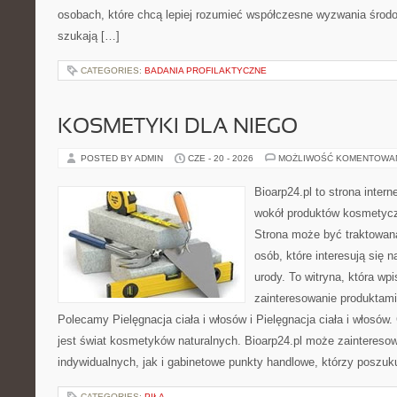
osobach, które chcą lepiej rozumieć współczesne wyzwania środ
szukają […]
CATEGORIES:
BADANIA PROFILAKTYCZNE
KOSMETYKI DLA NIEGO
POSTED BY ADMIN
CZE - 20 - 2026
MOŻLIWOŚĆ KOMENTOWA
Bioarp24.pl to strona intern
wokół produktów kosmetycz
Strona może być traktowana
osób, które interesują się 
urody. To witryna, która wp
zainteresowanie produktami
Polecamy Pielęgnacja ciała i włosów i Pielęgnacja ciała i włos
jest świat kosmetyków naturalnych. Bioarp24.pl może zaintereso
indywidualnych, jak i gabinetowe punkty handlowe, którzy poszuk
CATEGORIES:
PIŁA