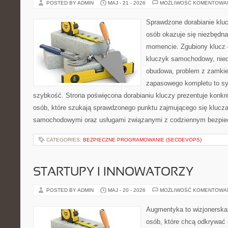
POSTED BY ADMIN
MAJ - 21 - 2026
MOŻLIWOŚĆ KOMENTOWA
Sprawdzone dorabianie kluc
osób okazuje się niezbędn
momencie. Zgubiony klucz 
kluczyk samochodowy, niedz
obudowa, problem z zamkie
zapasowego kompletu to syt
szybkość. Strona poświęcona dorabianiu kluczy prezentuje konkre
osób, które szukają sprawdzonego punktu zajmującego się klucz
samochodowymi oraz usługami związanymi z codziennym bezpie
CATEGORIES:
BEZPIECZNE PROGRAMOWANIE (SECDEVOPS)
STARTUPY I INNOWATORZY
POSTED BY ADMIN
MAJ - 20 - 2026
MOŻLIWOŚĆ KOMENTOWA
Augmentyka to wizjonerska 
osób, które chcą odkrywać 