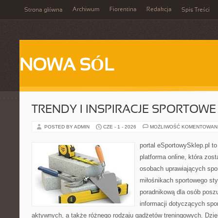
Archiwum
Fiorentina
Redakcja
Strona główna
Spis Treści
NOWA SÓL
TRENDY I INSPIRACJE SPORTOWE
POSTED BY ADMIN
CZE - 1 - 2026
MOŻLIWOŚĆ KOMENTOWAN
portal eSportowySklep.pl to
platforma online, która zos
osobach uprawiających spor
miłośnikach sportowego styl
poradnikową dla osób pos
informacji dotyczących spor
aktywnych, a także różnego rodzaju gadżetów treningowych. Dzięk