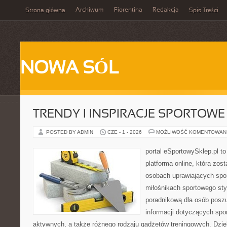
Archiwum
Fiorentina
Redakcja
Strona główna
Spis Treści
NOWA SÓL
TRENDY I INSPIRACJE SPORTOWE
POSTED BY ADMIN
CZE - 1 - 2026
MOŻLIWOŚĆ KOMENTOWAN
portal eSportowySklep.pl to
platforma online, która zos
osobach uprawiających spor
miłośnikach sportowego styl
poradnikową dla osób pos
informacji dotyczących spor
aktywnych, a także różnego rodzaju gadżetów treningowych. Dzięk