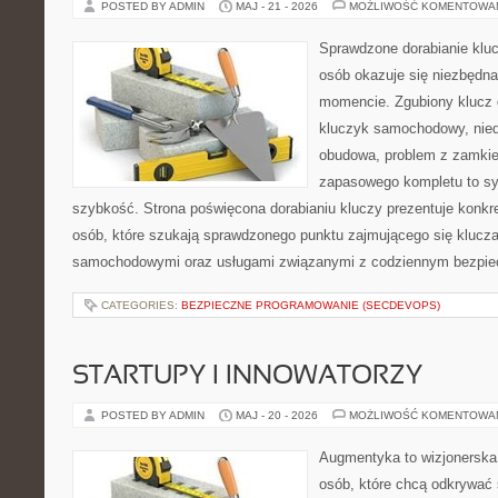
POSTED BY ADMIN
MAJ - 21 - 2026
MOŻLIWOŚĆ KOMENTOWA
Sprawdzone dorabianie kluc
osób okazuje się niezbędn
momencie. Zgubiony klucz 
kluczyk samochodowy, niedz
obudowa, problem z zamkie
zapasowego kompletu to syt
szybkość. Strona poświęcona dorabianiu kluczy prezentuje konkre
osób, które szukają sprawdzonego punktu zajmującego się klucz
samochodowymi oraz usługami związanymi z codziennym bezpie
CATEGORIES:
BEZPIECZNE PROGRAMOWANIE (SECDEVOPS)
STARTUPY I INNOWATORZY
POSTED BY ADMIN
MAJ - 20 - 2026
MOŻLIWOŚĆ KOMENTOWA
Augmentyka to wizjonerska 
osób, które chcą odkrywać 