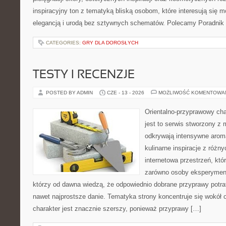
inspiracyjny ton z tematyką bliską osobom, które interesują się m
elegancją i urodą bez sztywnych schematów. Polecamy Poradnik 
CATEGORIES:
GRY DLA DOROSŁYCH
TESTY I RECENZJE
POSTED BY ADMIN
CZE - 13 - 2026
MOŻLIWOŚĆ KOMENTOWA
Orientalno-przyprawowy char
jest to serwis stworzony z 
odkrywają intensywne aroma
kulinarne inspiracje z różny
internetowa przestrzeń, kt
zarówno osoby eksperymentu
którzy od dawna wiedzą, że odpowiednio dobrane przyprawy potraf
nawet najprostsze danie. Tematyka strony koncentruje się wokół or
charakter jest znacznie szerszy, ponieważ przyprawy […]