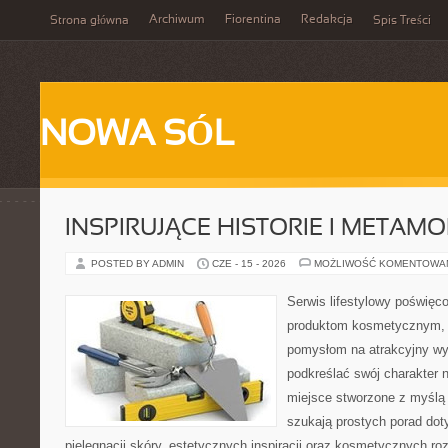
Archiwum
Fiorentina
Redakcja
Strona główna
Spis Treści
NOWA SÓL
INSPIRUJĄCE HISTORIE I METAM
POSTED BY ADMIN
CZE - 15 - 2026
MOŻLIWOŚĆ KOMENTOWA
Serwis lifestylowy poświęcon
produktom kosmetycznym, u
pomysłom na atrakcyjny wyg
podkreślać swój charakter n
miejsce stworzone z myślą 
szukają prostych porad dot
pielęgnacji skóry, estetycznych inspiracji oraz kosmetycznych ro