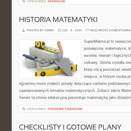
CATEGORIES:
DSKRAKOW
HISTORIA MATEMATYKI
POSTED BY ADMIN
CZE - 9 - 2026
MOŻLIWOŚĆ KOMENTOWAN
SuperMatma.pl to nowoczes
poświęcony matematyce, któ
wzorów, równań i logicznyc
ciekawy. Strona została st
które chcą poszerzać wied
miejsce, w którym osoba pr
egzaminu może znaleźć porady dotyczące zarówno podstawowych z
zaawansowanych tematów matematycznych. Zobacz także Matem
Serwis ta strona edukacyjna prezentuje matematykę jako dziedzin
CATEGORIES:
PODZIEMIE FINANSOWE
CHECKLISTY I GOTOWE PLANY