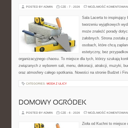
POSTED BY ADMIN
CZE - 7 - 2026
MOŻLIWOŚĆ KOMENTOWAN
Sala Lacerta to inspirujący
tworzeniu wyjątkowych wyda
może znaleźć porady dotyc
żałobnych. Strona została 
osobach, które chcą zapla
estetyczny, bez przypadkow
organizacyjnego chaosu. To miejsce dla tych, którzy szukają kon
związanych z wyborem sali, menu, dekoracji, atrakcji, muzyki, b
oraz atmosfery całego spotkania. Nowości na stronie Budżet i Fin
CATEGORIES:
MODA Z ULICY
DOMOWY OGRÓDEK
POSTED BY ADMIN
CZE - 6 - 2026
MOŻLIWOŚĆ KOMENTOWAN
Zioła od Kuchni to miejsce d