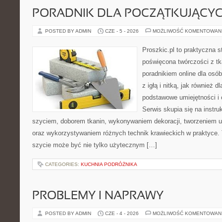
PORADNIK DLA POCZĄTKUJĄCY
POSTED BY ADMIN
CZE - 5 - 2026
MOŻLIWOŚĆ KOMENTOWAN
Proszkic.pl to praktyczna s
poświęcona twórczości z tk
poradnikiem online dla osó
z igłą i nitką, jak również d
podstawowe umiejętności i 
Serwis skupia się na instr
szyciem, doborem tkanin, wykonywaniem dekoracji, tworzeniem 
oraz wykorzystywaniem różnych technik krawieckich w praktyce. T
szycie może być nie tylko użytecznym […]
CATEGORIES:
KUCHNIA PODRÓŻNIKA
PROBLEMY I NAPRAWY
POSTED BY ADMIN
CZE - 4 - 2026
MOŻLIWOŚĆ KOMENTOWAN