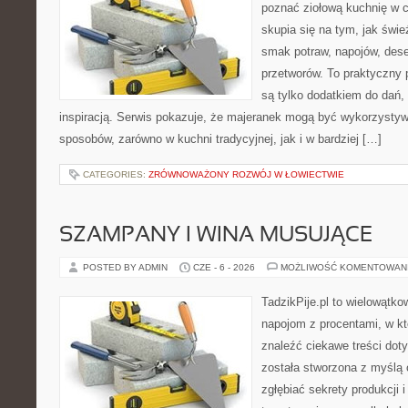
poznać ziołową kuchnię w 
skupia się na tym, jak świe
smak potraw, napojów, des
przetworów. To praktyczny p
są tylko dodatkiem do dań, 
inspiracją. Serwis pokazuje, że majeranek mogą być wykorzysty
sposobów, zarówno w kuchni tradycyjnej, jak i w bardziej […]
CATEGORIES:
ZRÓWNOWAŻONY ROZWÓJ W ŁOWIECTWIE
SZAMPANY I WINA MUSUJĄCE
POSTED BY ADMIN
CZE - 6 - 2026
MOŻLIWOŚĆ KOMENTOWAN
TadzikPije.pl to wielowątko
napojom z procentami, w k
znaleźć ciekawe treści dot
została stworzona z myślą 
zgłębiać sekrety produkcji 