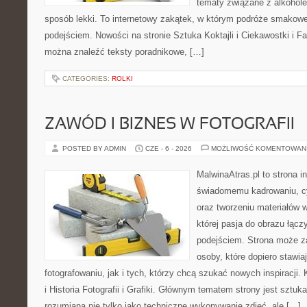
tematy związane z alkohol
sposób lekki. To internetowy zakątek, w którym podróże smakowe
podejściem. Nowości na stronie Sztuka Koktajli i Ciekawostki i Fak
można znaleźć teksty poradnikowe, […]
CATEGORIES:
ROLKI
ZAWÓD I BIZNES W FOTOGRAFII
POSTED BY ADMIN
CZE - 6 - 2026
MOŻLIWOŚĆ KOMENTOWAN
MalwinaAtras.pl to strona 
świadomemu kadrowaniu, c
oraz tworzeniu materiałów w
której pasja do obrazu łąc
podejściem. Strona może z
osoby, które dopiero stawia
fotografowaniu, jak i tych, którzy chcą szukać nowych inspiracji. 
i Historia Fotografii i Grafiki. Głównym tematem strony jest sztu
rozumiana nie tylko jako techniczne wykonywanie zdjęć, ale […]