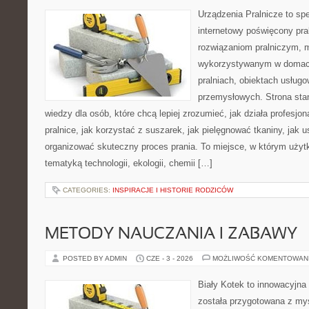
Urządzenia Pralnicze to spe
internetowy poświęcony pr
rozwiązaniom pralniczym,
wykorzystywanym w domach,
pralniach, obiektach usług
przemysłowych. Strona sta
wiedzy dla osób, które chcą lepiej zrozumieć, jak działa profesjon
pralnice, jak korzystać z suszarek, jak pielęgnować tkaniny, jak 
organizować skuteczny proces prania. To miejsce, w którym użytk
tematyką technologii, ekologii, chemii […]
CATEGORIES:
INSPIRACJE I HISTORIE RODZICÓW
METODY NAUCZANIA I ZABAWY
POSTED BY ADMIN
CZE - 3 - 2026
MOŻLIWOŚĆ KOMENTOWAN
Biały Kotek to innowacyjna 
została przygotowana z myś