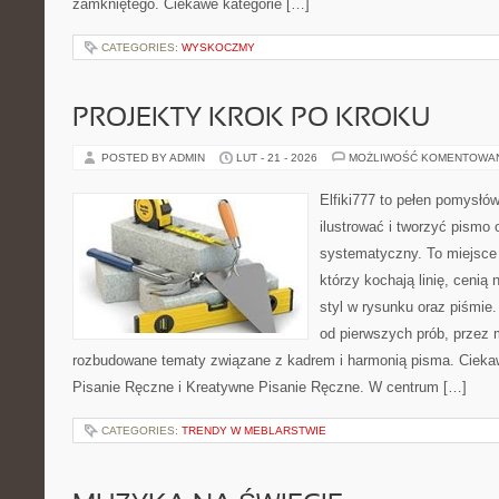
zamkniętego. Ciekawe kategorie […]
CATEGORIES:
WYSKOCZMY
PROJEKTY KROK PO KROKU
POSTED BY ADMIN
LUT - 21 - 2026
MOŻLIWOŚĆ KOMENTOWA
Elfiki777 to pełen pomysłów
ilustrować i tworzyć pismo
systematyczny. To miejsce 
którzy kochają linię, cenią
styl w rysunku oraz piśmie.
od pierwszych prób, przez m
rozbudowane tematy związane z kadrem i harmonią pisma. Ciekaw
Pisanie Ręczne i Kreatywne Pisanie Ręczne. W centrum […]
CATEGORIES:
TRENDY W MEBLARSTWIE