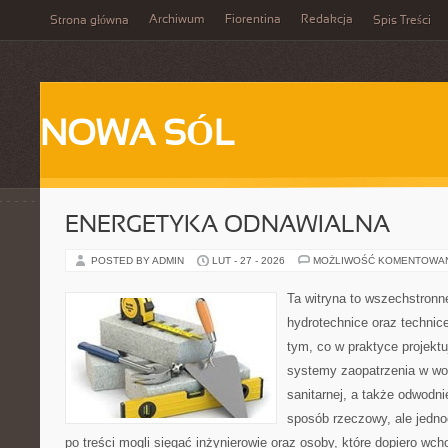
Archiwum
Fiorentina
Redakcja
Strona główna
Spis Treści
NOWA SÓL
ENERGETYKA ODNAWIALNA
POSTED BY ADMIN
LUT - 27 - 2026
MOŻLIWOŚĆ KOMENTOWA
Ta witryna to wszechstronn
hydrotechnice oraz technice
tym, co w praktyce projektu
systemy zaopatrzenia w wod
sanitarnej, a także odwodni
sposób rzeczowy, ale jedno
po treści mogli sięgać inżynierowie oraz osoby, które dopiero wc