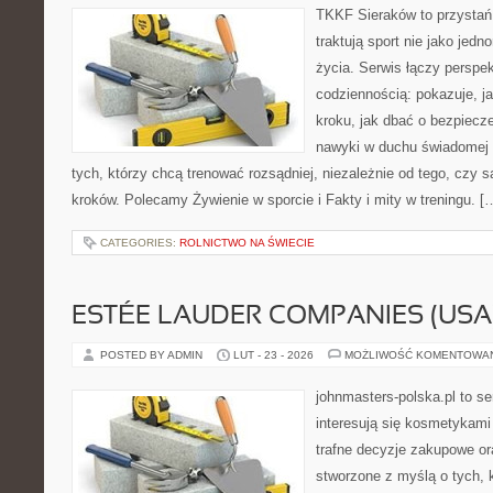
TKKF Sieraków to przystań i
traktują sport nie jako jedn
życia. Serwis łączy perspe
codziennością: pokazuje, j
kroku, jak dbać o bezpiecze
nawyki w duchu świadomej r
tych, którzy chcą trenować rozsądniej, niezależnie od tego, czy 
kroków. Polecamy Żywienie w sporcie i Fakty i mity w treningu. [
CATEGORIES:
ROLNICTWO NA ŚWIECIE
ESTÉE LAUDER COMPANIES (USA
POSTED BY ADMIN
LUT - 23 - 2026
MOŻLIWOŚĆ KOMENTOWA
johnmasters-polska.pl to se
interesują się kosmetykami
trafne decyzje zakupowe or
stworzone z myślą o tych, k