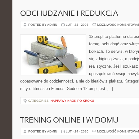
ODCHUDZANIE I REDUKCJA
POSTED BY ADMIN
LUT - 24 - 2026
MOŻLIWOŚĆ KOMENTOWA
12ton.pl to platforma dla o
formę, schudnąć oraz wkręc
kółkach. To serwis, w któr
się z higieną życia, a podej
realistyczne. Jeśli szukas
uporządkować swoje nawyki
dopasowane do codzienności, a nie do ideałów z plakatu. Kategori
mity o fitnessie i Fitness. Sednem 12ton.pl jest […]
CATEGORIES:
NAPRAWY KROK PO KROKU
TRENING ONLINE I W DOMU
POSTED BY ADMIN
LUT - 24 - 2026
MOŻLIWOŚĆ KOMENTOWA