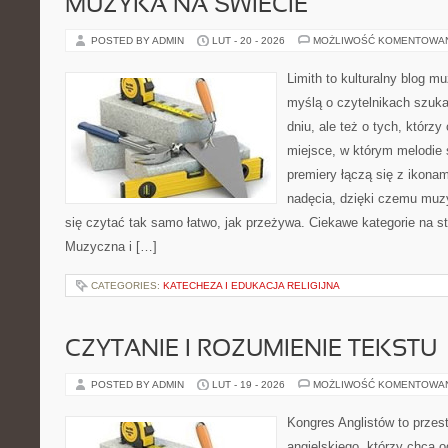
MUZYKA NA ŚWIECIE
POSTED BY ADMIN
LUT - 20 - 2026
MOŻLIWOŚĆ KOMENTOWA
Limith to kulturalny blog m
myślą o czytelnikach szuk
dniu, ale też o tych, którzy
miejsce, w którym melodie s
premiery łączą się z ikona
nadęcia, dzięki czemu muzyk
się czytać tak samo łatwo, jak przeżywa. Ciekawe kategorie na st
Muzyczna i […]
CATEGORIES:
KATECHEZA I EDUKACJA RELIGIJNA
CZYTANIE I ROZUMIENIE TEKSTU
POSTED BY ADMIN
LUT - 19 - 2026
MOŻLIWOŚĆ KOMENTOWA
Kongres Anglistów to przes
angielskiego, którzy chcą