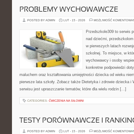
PROBLEMY WYCHOWAWCZE
POSTED BY ADMIN
LUT - 15 - 2026
MOŻLIWOŚĆ KOMENTOWA
Przedszkole309 to serwis 
nad dziećmi, przedszkolom 
w pierwszych latach rozwoj
szkolnej. To miejsce, w kt
wychowawcy i osoby wspier
konkretne podpowiedzi dot
maluchem oraz kształtowania umiejętności dziecka od wieku nie
pierwsze lata szkoły. Zobacz także Dietetyka i zdrowie dziecka i
serwisu jest upraszczanie tematów, które dla wielu rodzin […]
CATEGORIES:
ĆWICZENIA NA SIŁOWNI
TESTY PORÓWNAWCZE I RANKIN
POSTED BY ADMIN
LUT - 15 - 2026
MOŻLIWOŚĆ KOMENTOWA