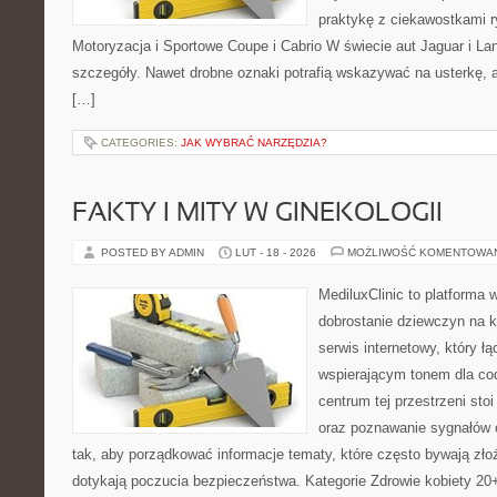
praktykę z ciekawostkami r
Motoryzacja i Sportowe Coupe i Cabrio W świecie aut Jaguar i La
szczegóły. Nawet drobne oznaki potrafią wskazywać na usterkę, 
[…]
CATEGORIES:
JAK WYBRAĆ NARZĘDZIA?
FAKTY I MITY W GINEKOLOGII
POSTED BY ADMIN
LUT - 18 - 2026
MOŻLIWOŚĆ KOMENTOWA
MediluxClinic to platforma 
dobrostanie dziewczyn na k
serwis internetowy, który ł
wspierającym tonem dla co
centrum tej przestrzeni sto
oraz poznawanie sygnałów 
tak, aby porządkować informacje tematy, które często bywają zło
dotykają poczucia bezpieczeństwa. Kategorie Zdrowie kobiety 20