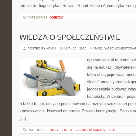
stronie to Diagnostyka i Serwis i Smart Home i Automatyka Ener
CATEGORIES:
GNIEZNO
WIEDZA O SPOŁECZEŃSTWIE
POSTED BY ADMIN
LUT - 25 - 2026
MOŻLIWOŚĆ KOMENTOWA
ryszard-galla.pl to portal p
się na edukacji obywatelski
które chcą pojmować mecha
śledzić procesy zachodząc
jednocześnie budować własn
konteksty. W centrum pozos
a także to, jak decyzje podejmowane na różnych szczeblach prze
konsekwencje. Nowości na stronie Prawo i konstytucja i Polska sc
[…]
CATEGORIES:
GÓRY SKALISTE – DZIKOŚĆ KANADY I USA