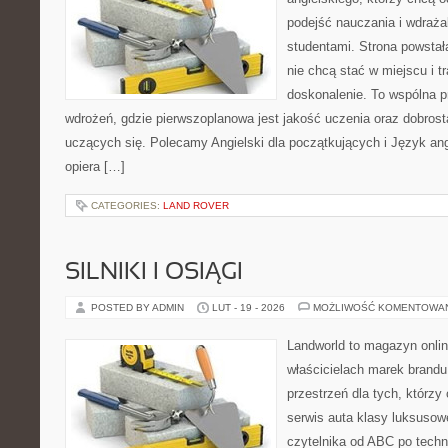
podejść nauczania i wdraż
studentami. Strona powstał
nie chcą stać w miejscu i t
doskonalenie. To wspólna prz
wdrożeń, gdzie pierwszoplanowa jest jakość uczenia oraz dobrosta
uczących się. Polecamy Angielski dla początkujących i Język angi
opiera […]
CATEGORIES:
LAND ROVER
SILNIKI I OSIĄGI
POSTED BY ADMIN
LUT - 19 - 2026
MOŻLIWOŚĆ KOMENTOWA
Landworld to magazyn onli
właścicielach marek brandu
przestrzeń dla tych, którzy
serwis auta klasy luksusow
czytelnika od ABC po techn