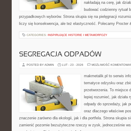
nakładają na cerę, jak dzia
budować codzienny rytuał 
przypadkowych wyborów. Strona skupia się na pielęgnacji rozumi
liczy się konsekwencja, ale też elastyczność. Polecamy Procter
CATEGORIES:
INSPIRUJĄCE HISTORIE I METAMORFOZY
SEGREGACJA ODPADÓW
POSTED BY ADMIN
LUT - 23 - 2026
MOŻLIWOŚĆ KOMENTOWA
makmetalik.pl to serwis in
tematyce odzysku oraz zbió
przetworzenia. To miejsce d
lepiej rozumieć, jak działa 
odpady do sprzedaży, jak p
oraz dlaczego właściwe po
znaczenie zarówno dla ekologii, jak i dla portfela. Strona skupia s
zamienić pozornie bezużyteczne rzeczy w zysk, jednocześnie ws