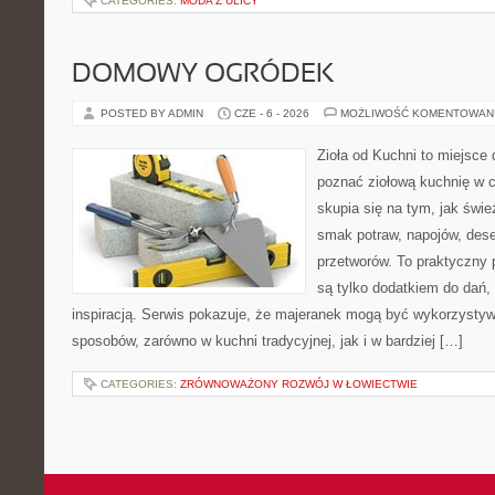
CATEGORIES:
MODA Z ULICY
DOMOWY OGRÓDEK
POSTED BY ADMIN
CZE - 6 - 2026
MOŻLIWOŚĆ KOMENTOWAN
Zioła od Kuchni to miejsce d
poznać ziołową kuchnię w 
skupia się na tym, jak świe
smak potraw, napojów, des
przetworów. To praktyczny p
są tylko dodatkiem do dań, 
inspiracją. Serwis pokazuje, że majeranek mogą być wykorzysty
sposobów, zarówno w kuchni tradycyjnej, jak i w bardziej […]
CATEGORIES:
ZRÓWNOWAŻONY ROZWÓJ W ŁOWIECTWIE