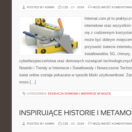
POSTED BY ADMIN
CZE - 17 - 2026
MOŻLIWOŚĆ KOMENTOWA
Internat.com.pl to praktyc
internetowi oraz wszystkim
się z codziennym korzystan
może być dobrym miejscem 
przyswoić świecie internet
światłowodów, 5G, chmury, 
cyberbezpieczeństwa oraz domowych rozwiązań technologicznych
Nowinki i Trendy w Internecie i Światłowody i Nowoczesne Techno
świat online zostaje pokazana w sposób bliski użytkownikowi. Zami
może […]
CATEGORIES:
EDUKACJA DOMOWA I WSPARCIE W NAUCE
INSPIRUJĄCE HISTORIE I METAM
POSTED BY ADMIN
CZE - 15 - 2026
MOŻLIWOŚĆ KOMENTOWA