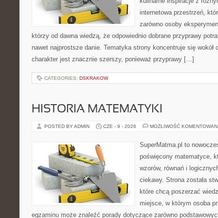
kulinarne inspiracje z różny
internetowa przestrzeń, kt
zarówno osoby eksperymentu
którzy od dawna wiedzą, że odpowiednio dobrane przyprawy potraf
nawet najprostsze danie. Tematyka strony koncentruje się wokół or
charakter jest znacznie szerszy, ponieważ przyprawy […]
CATEGORIES:
DSKRAKOW
HISTORIA MATEMATYKI
POSTED BY ADMIN
CZE - 9 - 2026
MOŻLIWOŚĆ KOMENTOWAN
SuperMatma.pl to nowoczes
poświęcony matematyce, któ
wzorów, równań i logicznyc
ciekawy. Strona została st
które chcą poszerzać wied
miejsce, w którym osoba pr
egzaminu może znaleźć porady dotyczące zarówno podstawowych z