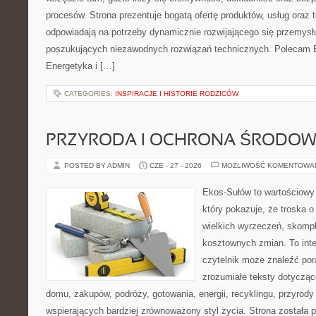
procesów. Strona prezentuje bogatą ofertę produktów, usług oraz t
odpowiadają na potrzeby dynamicznie rozwijającego się przemysłu
poszukujących niezawodnych rozwiązań technicznych. Polecam E
Energetyka i […]
CATEGORIES:
INSPIRACJE I HISTORIE RODZICÓW
PRZYRODA I OCHRONA ŚRODOW
POSTED BY ADMIN
CZE - 27 - 2026
MOŻLIWOŚĆ KOMENTOWA
Ekos-Sułów to wartościowy 
który pokazuje, że troska 
wielkich wyrzeczeń, skompl
kosztownych zmian. To int
czytelnik może znaleźć por
zrozumiałe teksty dotyczą
domu, zakupów, podróży, gotowania, energii, recyklingu, przyrod
wspierających bardziej zrównoważony styl życia. Strona została