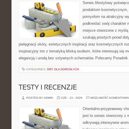
Serwis lifestylowy poświęcon
produktom kosmetycznym, u
pomysłom na atrakcyjny wyg
podkreślać swój charakter n
miejsce stworzone z myślą 
szukają prostych porad dot
pielęgnacji skóry, estetycznych inspiracji oraz kosmetycznych ro
inspiracyjny ton z tematyką bliską osobom, które interesują się m
elegancją i urodą bez sztywnych schematów. Polecamy Poradnik 
CATEGORIES:
GRY DLA DOROSŁYCH
TESTY I RECENZJE
POSTED BY ADMIN
CZE - 13 - 2026
MOŻLIWOŚĆ KOMENTOWA
Orientalno-przyprawowy char
jest to serwis stworzony z 
odkrywają intensywne aroma