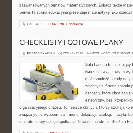
zaawansowanych tematów matematycznych. Zobacz także Matem
Serwis ta strona edukacyjna prezentuje matematykę jako dziedzin
CATEGORIES:
PODZIEMIE FINANSOWE
CHECKLISTY I GOTOWE PLANY
POSTED BY ADMIN
CZE - 7 - 2026
MOŻLIWOŚĆ KOMENTOWAN
Sala Lacerta to inspirujący
tworzeniu wyjątkowych wyda
może znaleźć porady dotyc
żałobnych. Strona została 
osobach, które chcą zapla
estetyczny, bez przypadkow
organizacyjnego chaosu. To miejsce dla tych, którzy szukają kon
związanych z wyborem sali, menu, dekoracji, atrakcji, muzyki, b
oraz atmosfery całego spotkania. Nowości na stronie Budżet i Fin