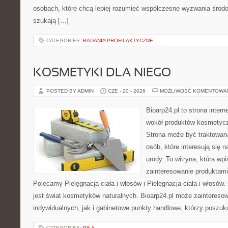
osobach, które chcą lepiej rozumieć współczesne wyzwania środ
szukają […]
CATEGORIES:
BADANIA PROFILAKTYCZNE
KOSMETYKI DLA NIEGO
POSTED BY ADMIN
CZE - 20 - 2026
MOŻLIWOŚĆ KOMENTOWA
Bioarp24.pl to strona intern
wokół produktów kosmetycz
Strona może być traktowana
osób, które interesują się 
urody. To witryna, która wp
zainteresowanie produktami
Polecamy Pielęgnacja ciała i włosów i Pielęgnacja ciała i włos
jest świat kosmetyków naturalnych. Bioarp24.pl może zaintereso
indywidualnych, jak i gabinetowe punkty handlowe, którzy poszuk
CATEGORIES:
PIŁA