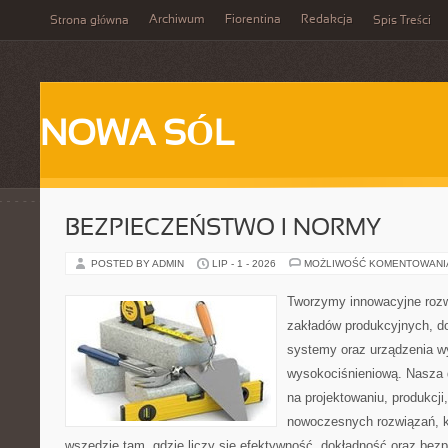
Archiwum
Fiorentina
Redakcja
Strona główna
Spis Treści
NOWA SÓL
BEZPIECZEŃSTWO I NORMY
POSTED BY ADMIN
LIP - 1 - 2026
MOŻLIWOŚĆ KOMENTOWAN
Tworzymy innowacyjne rozw
zakładów produkcyjnych, d
systemy oraz urządzenia w
wysokociśnieniową. Nasza d
na projektowaniu, produkcji
nowoczesnych rozwiązań, k
wszędzie tam, gdzie liczy się efektywność, dokładność oraz b