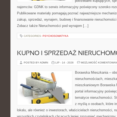
potrzebami kupujących, sprz
najemców. GDNK to serwis informacyjny poświęcony szeroko ro
Publikowane materiały pomagają poznać najważniejsze mechaniz
zakup, sprzedaż, wynajem, budowę i finansowanie nieruchomości 
Zobacz także Nieruchomości pod wynajem […]
CATEGORIES:
PSYCHOSOMATYKA
KUPNO I SPRZEDAŻ NIERUCHOM
POSTED BY ADMIN
LIP - 14 - 2026
MOŻLIWOŚĆ KOMENTOWAN
Borawska Mieszkania – ob
nieruchomościach, mieszka
mieszkaniowym Borawska Mi
portal informacyjny poświę
tematyce nieruchomości. S
z myślą o osobach, które i
lokalu, ale również o inwestorach, właścicielach nieruchomości, 
wszystkich czytelnikach chcących lepiej zrozumieć mechanizmy 