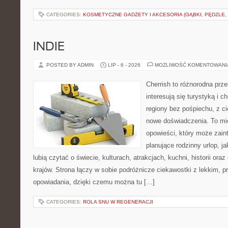
CATEGORIES:
KOSMETYCZNE GADŻETY I AKCESORIA (GĄBKI, PĘDZLE,
INDIE
POSTED BY ADMIN
LIP - 6 - 2026
MOŻLIWOŚĆ KOMENTOWAN
Cherrish to różnorodna prze
interesują się turystyką i
regiony bez pośpiechu, z ci
nowe doświadczenia. To mi
opowieści, który może zai
planujące rodzinny urlop, ja
lubią czytać o świecie, kulturach, atrakcjach, kuchni, historii ora
krajów. Strona łączy w sobie podróżnicze ciekawostki z lekkim,
opowiadania, dzięki czemu można tu […]
CATEGORIES:
ROLA SNU W REGENERACJI