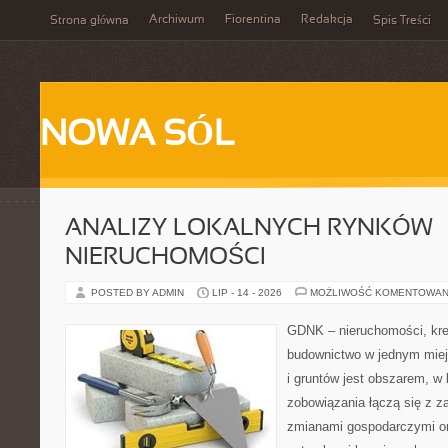
Archiwum
Fiorentina
Redakcja
Strona główna
Spis Treści
NOWA SÓL
ANALIZY LOKALNYCH RYNKÓW
NIERUCHOMOŚCI
POSTED BY ADMIN
LIP - 14 - 2026
MOŻLIWOŚĆ KOMENTOWAN
GDNK – nieruchomości, kre
budownictwo w jednym mie
i gruntów jest obszarem, 
zobowiązania łączą się z z
zmianami gospodarczymi or