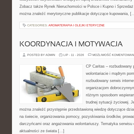
Zobacz także Rynek Nieruchomości w Polsce i Kupno i Sprzedaż
można znaleźć merytoryczne publikacje dotyczące kupowania, [
CATEGORIES:
AROMATERAPIA I OLEJKI ETERYCZNE
KOORDYNACJA I MOTYWACJA
POSTED BY ADMIN
LIP - 11 - 2026
MOŻLIWOŚĆ KOMENTOWAN
CP Caritas – rozbudowany p
wolontariacie i mądrym pom
rozbudowany serwis intern
organizacjom dobroczynnym,
różnym sposobom wspierani
trudnej sytuacji życiowej. 
można znaleźć przystępnie przedstawioną wiedzę dotyczące działa
na świecie, organizowania pomocy, pozyskiwania środków, prowad
darczyńcami oraz angażowania wolontariuszy. Tematyka serwisu 
aktualności ze świata […]