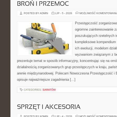
BROŃ I PRZEMOC
POSTED BY ADMIN
LIP - 5 - 2026
MOŻLIWOŚĆ KOMENTOWAN
Przestępczość zorganizowan
ogromne zainteresowanie za
poszukujących rzetelnych i
kompleksowe kompendium in
ich ewolucji, modelom dział
wyzwaniom związanym z b
prezentuje temat w sposób informacyjny, koncentrując się na om
działalnością zorganizowanych grup przestępczych w kraju, pańs
arenie międzynarodowej. Polecam Nowoczesna Przestępczość i B
opisuje najważniejsze zagadnienia […]
CATEGORIES:
SARATÓW
SPRZĘT I AKCESORIA
POSTED BY ADMIN
LIP - 4 - 2026
MOŻLIWOŚĆ KOMENTOWAN