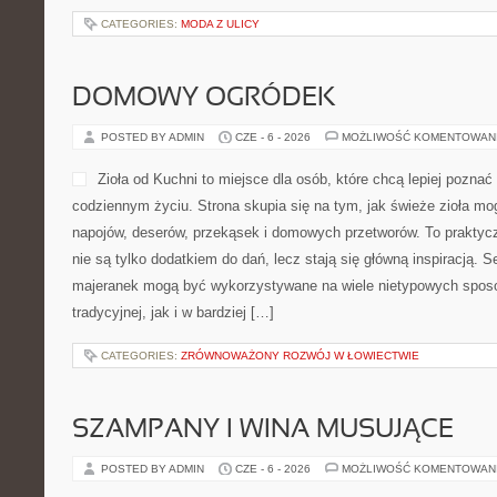
CATEGORIES:
MODA Z ULICY
DOMOWY OGRÓDEK
POSTED BY ADMIN
CZE - 6 - 2026
MOŻLIWOŚĆ KOMENTOWAN
Zioła od Kuchni to miejsce dla osób, które chcą lepiej poznać
codziennym życiu. Strona skupia się na tym, jak świeże zioła mo
napojów, deserów, przekąsek i domowych przetworów. To praktycz
nie są tylko dodatkiem do dań, lecz stają się główną inspiracją. S
majeranek mogą być wykorzystywane na wiele nietypowych spos
tradycyjnej, jak i w bardziej […]
CATEGORIES:
ZRÓWNOWAŻONY ROZWÓJ W ŁOWIECTWIE
SZAMPANY I WINA MUSUJĄCE
POSTED BY ADMIN
CZE - 6 - 2026
MOŻLIWOŚĆ KOMENTOWAN