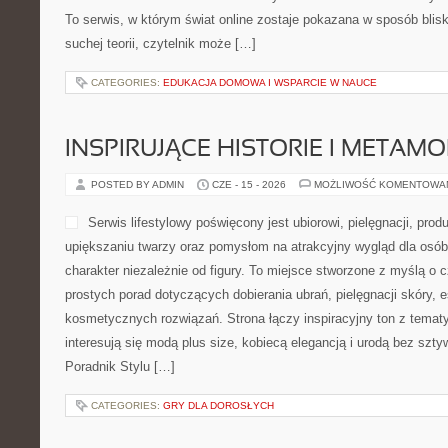
To serwis, w którym świat online zostaje pokazana w sposób blis
suchej teorii, czytelnik może […]
CATEGORIES:
EDUKACJA DOMOWA I WSPARCIE W NAUCE
INSPIRUJĄCE HISTORIE I METAM
POSTED BY ADMIN
CZE - 15 - 2026
MOŻLIWOŚĆ KOMENTOWA
Serwis lifestylowy poświęcony jest ubiorowi, pielęgnacji, p
upiększaniu twarzy oraz pomysłom na atrakcyjny wygląd dla osób
charakter niezależnie od figury. To miejsce stworzone z myślą o c
prostych porad dotyczących dobierania ubrań, pielęgnacji skóry, e
kosmetycznych rozwiązań. Strona łączy inspiracyjny ton z temat
interesują się modą plus size, kobiecą elegancją i urodą bez s
Poradnik Stylu […]
CATEGORIES:
GRY DLA DOROSŁYCH