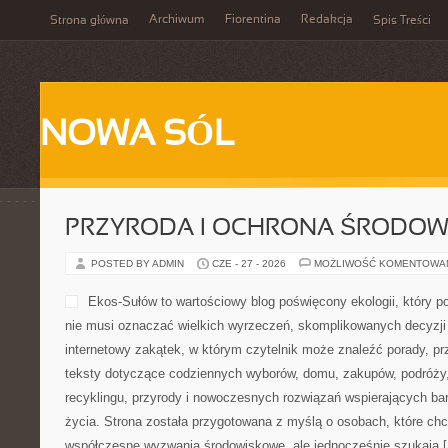
Archiwum
Fiorentina
Redakcja
Strona główna
Spis Treści
NOWA SÓL
PRZYRODA I OCHRONA ŚRODOW
POSTED BY ADMIN
CZE - 27 - 2026
MOŻLIWOŚĆ KOMENTOWA
Ekos-Sułów to wartościowy blog poświęcony ekologii, który po
nie musi oznaczać wielkich wyrzeczeń, skomplikowanych decyzji
internetowy zakątek, w którym czytelnik może znaleźć porady, pr
teksty dotyczące codziennych wyborów, domu, zakupów, podróży, 
recyklingu, przyrody i nowoczesnych rozwiązań wspierających ba
życia. Strona została przygotowana z myślą o osobach, które chc
współczesne wyzwania środowiskowe, ale jednocześnie szukają 