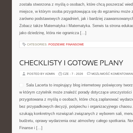
została stworzona z myślą o osobach, które chcą poszerzać wie
miejsce, w którym osoba przygotowująca się do egzaminu może 
zarówno podstawowych zagadnień, jak i bardziej zaawansowany
Zobacz także Matematyka i Matematyka. Serwis ta strona eduka
jako dziedzinę, która nie ogranicza […]
CATEGORIES:
PODZIEMIE FINANSOWE
CHECKLISTY I GOTOWE PLANY
POSTED BY ADMIN
CZE - 7 - 2026
MOŻLIWOŚĆ KOMENTOWAN
Sala Lacerta to inspirujący blog internetowy poświęcony two
w którym czytelnik może znaleźć porady dotyczące uroczystości 
przygotowana z myślą o osobach, które chcą zaplanować wydarz
bez przypadkowych decyzji, pośpiechu i organizacyjnego chaosu. 
szukają konkretnych rozwiązań związanych z wyborem sali, menu, 
budżetu, oprawy wydarzenia oraz atmosfery całego spotkania. Now
Finanse i […]