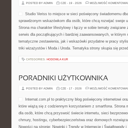
POSTED BY ADMIN
CZE - 19 - 2026
MOŻLIWOŚĆ KOMENTOWA
Studio Veriss to miejsce w sieci poświęcony świadomemu dba
sprawdzonym wskazówkom dla osób, które chcą rozwijać swoje u
Strona ma charakter lifestylowy i łączy w sobie tematy związane z
serwis dla początkujących i bardziej zaawansowanych, w którym
tematyczne zestawienia, jak i wskazówki przydatne w pracy styli
triki wizażystów i Moda i Uroda. Tematyka strony skupia się prz
CATEGORIES:
HODOWLA KUR
PORADNIKI UŻYTKOWNIKA
POSTED BY ADMIN
CZE - 17 - 2026
MOŻLIWOŚĆ KOMENTOWA
Internat.com.pl to praktyczny blog poświęcony internetowi o
które wiążą się z codziennym korzystaniem z smartfona. Stron
dla osób, które chcą przyswoić świecie internetu, sieci bezprze
chmury, hostingu, cyberbezpieczeństwa oraz domowych rozwiąza
Nowości na stronie: Nowinki i Trendy w Internecie i Światłowody