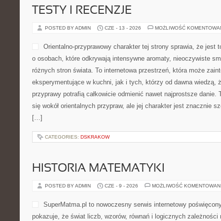
TESTY I RECENZJE
POSTED BY ADMIN
CZE - 13 - 2026
MOŻLIWOŚĆ KOMENTOWA
Orientalno-przyprawowy charakter tej strony sprawia, że jest 
o osobach, które odkrywają intensywne aromaty, nieoczywiste smak
różnych stron świata. To internetowa przestrzeń, która może zai
eksperymentujące w kuchni, jak i tych, którzy od dawna wiedzą, 
przyprawy potrafią całkowicie odmienić nawet najprostsze danie.
się wokół orientalnych przypraw, ale jej charakter jest znacznie 
[…]
CATEGORIES:
DSKRAKOW
HISTORIA MATEMATYKI
POSTED BY ADMIN
CZE - 9 - 2026
MOŻLIWOŚĆ KOMENTOWAN
SuperMatma.pl to nowoczesny serwis internetowy poświęcon
pokazuje, że świat liczb, wzorów, równań i logicznych zależnośc