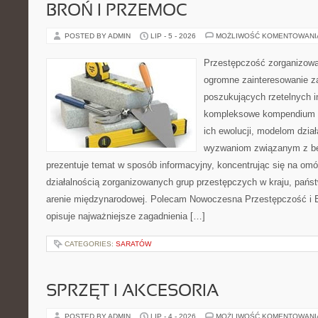
BROŃ I PRZEMOC
POSTED BY ADMIN
LIP - 5 - 2026
MOŻLIWOŚĆ KOMENTOWAN
Przestępczość zorganizowan
ogromne zainteresowanie za
poszukujących rzetelnych i
kompleksowe kompendium in
ich ewolucji, modelom dział
wyzwaniom związanym z b
prezentuje temat w sposób informacyjny, koncentrując się na om
działalnością zorganizowanych grup przestępczych w kraju, pańs
arenie międzynarodowej. Polecam Nowoczesna Przestępczość i B
opisuje najważniejsze zagadnienia […]
CATEGORIES:
SARATÓW
SPRZĘT I AKCESORIA
POSTED BY ADMIN
LIP - 4 - 2026
MOŻLIWOŚĆ KOMENTOWAN