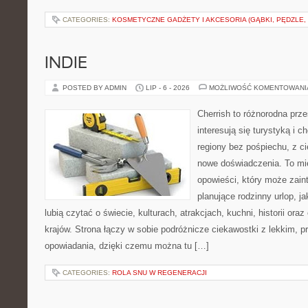
CATEGORIES:
KOSMETYCZNE GADŻETY I AKCESORIA (GĄBKI, PĘDZLE,
INDIE
POSTED BY ADMIN
LIP - 6 - 2026
MOŻLIWOŚĆ KOMENTOWAN
Cherrish to różnorodna prze
interesują się turystyką i
regiony bez pośpiechu, z ci
nowe doświadczenia. To mi
opowieści, który może zai
planujące rodzinny urlop, ja
lubią czytać o świecie, kulturach, atrakcjach, kuchni, historii ora
krajów. Strona łączy w sobie podróżnicze ciekawostki z lekkim,
opowiadania, dzięki czemu można tu […]
CATEGORIES:
ROLA SNU W REGENERACJI