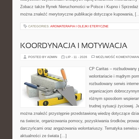
Zobacz także Rynek Nieruchomości w Polsce i Kupno i Sprzedaż
można znaleźć merytoryczne publikacje dotyczące kupowania, [
CATEGORIES:
AROMATERAPIA I OLEJKI ETERYCZNE
KOORDYNACJA I MOTYWACJA
POSTED BY ADMIN
LIP - 11 - 2026
MOŻLIWOŚĆ KOMENTOWAN
CP Caritas – rozbudowany p
wolontariacie i mądrym pom
rozbudowany serwis intern
organizacjom dobroczynnym,
różnym sposobom wspierani
trudnej sytuacji życiowej. 
można znaleźć przystępnie przedstawioną wiedzę dotyczące działa
na świecie, organizowania pomocy, pozyskiwania środków, prowad
darczyńcami oraz angażowania wolontariuszy. Tematyka serwisu 
aktualności ze świata […]