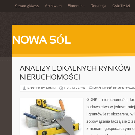
Archiwum
Fiorentina
Redakcja
Strona główna
Spis Treści
NOWA SÓL
ANALIZY LOKALNYCH RYNKÓW
NIERUCHOMOŚCI
POSTED BY ADMIN
LIP - 14 - 2026
MOŻLIWOŚĆ KOMENTOWAN
GDNK – nieruchomości, kre
budownictwo w jednym mie
i gruntów jest obszarem, 
zobowiązania łączą się z z
zmianami gospodarczymi or