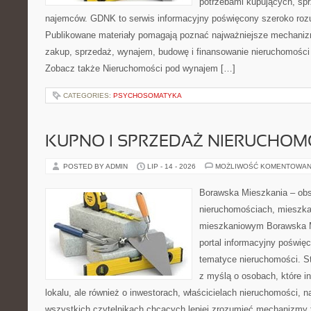
potrzebami kupujących, sprz
najemców. GDNK to serwis informacyjny poświęcony szeroko ro
Publikowane materiały pomagają poznać najważniejsze mechaniz
zakup, sprzedaż, wynajem, budowę i finansowanie nieruchomości 
Zobacz także Nieruchomości pod wynajem […]
CATEGORIES:
PSYCHOSOMATYKA
KUPNO I SPRZEDAŻ NIERUCHOM
POSTED BY ADMIN
LIP - 14 - 2026
MOŻLIWOŚĆ KOMENTOWAN
Borawska Mieszkania – ob
nieruchomościach, mieszka
mieszkaniowym Borawska Mi
portal informacyjny poświę
tematyce nieruchomości. S
z myślą o osobach, które i
lokalu, ale również o inwestorach, właścicielach nieruchomości, 
wszystkich czytelnikach chcących lepiej zrozumieć mechanizmy 