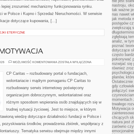
nie jest sta
nastroju, ok
 lepiej zrozumieć mechanizmy funkcjonowania rynku.
tak ważne je
i w Polsce i Kupno i Sprzedaż Nieruchomości. W serwisie
nas nawet wt
jak metoda 
ikacje dotyczące kupowania, […]
postępów czy
zwiększają s
długotermino
EJKI ETERYCZNE
zgłębiają tem
analiz, w t
poznać teori
dotyczące sk
 MOTYWACJA
często bardz
pokonywać p
KOORDYNACJA
2026
MOŻLIWOŚĆ KOMENTOWANIA
ZOSTAŁA WYŁĄCZONA
rozwijać się
I
również zro
MOTYWACJA
psychologic
CP Caritas – rozbudowany portal o fundacjach,
planów, któr
wolontariacie i mądrym pomaganiu CP Caritas to
Ostatecznie 
gdy człowiek 
rozbudowany serwis internetowy poświęcony
połączyć sw
organizacjom dobroczynnym, wolontariatowi oraz
czynnościami
momentach z
różnym sposobom wspierania osób znajdujących się w
trwałego roz
Motywacja o
trudnej sytuacji życiowej. Jest to miejsce, w którym
zainteresow
awioną wiedzę dotyczące działalności fundacji w Polsce i
chcących sku
natura jest 
, pozyskiwania środków, prowadzenia zbiórek, współpracy z
zarówno czyn
ontariuszy. Tematyka serwisu obejmuje między innymi
emocjonalne