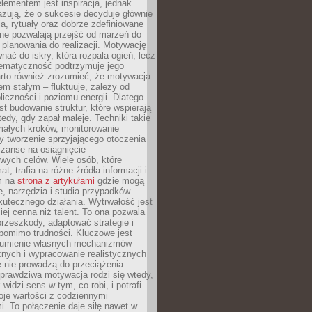
ementem jest inspiracja, jednak
zują, że o sukcesie decyduje głównie
, rytuały oraz dobrze zdefiniowane
ne pozwalają przejść od marzeń do
d planowania do realizacji. Motywację
ać do iskry, która rozpala ogień, lecz
tematyczność podtrzymuje jego
arto również zrozumieć, że motywacja
nem stałym – fluktuuje, zależy od
oliczności i poziomu energii. Dlatego
st budowanie struktur, które wspierają
edy, gdy zapał maleje. Techniki takie
małych kroków, monitorowanie
 tworzenie sprzyjającego otoczenia
zanse na osiągnięcie
wych celów. Wiele osób, które
at, trafia na różne źródła informacji i
ym na
strona z artykułami
gdzie mogą
e, narzędzia i studia przypadków
utecznego działania. Wytrwałość jest
iej cenna niż talent. To ona pozwala
rzeszkody, adaptować strategie i
 pomimo trudności. Kluczowe jest
zumienie własnych mechanizmów
znych i wypracowanie realistycznych
e nie prowadzą do przeciążenia.
prawdziwa motywacja rodzi się wtedy,
widzi sens w tym, co robi, i potrafi
oje wartości z codziennymi
. To połączenie daje siłę nawet w