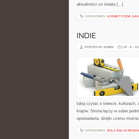
aktualności ze świata […]
CATEGORIES:
KOSMETYCZNE GADŻE
INDIE
POSTED BY ADMIN
LIP - 6 - 2
lubią czytać o świecie, kulturach, 
krajów. Strona łączy w sobie pod
opowiadania, dzięki czemu można
CATEGORIES:
ROLA SNU W REGEN