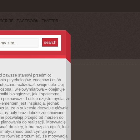
SCRIBE
FACEBOOK
TWITTER
d zawsze stanowi przedmiot
ania psychologów, coachów i osób
tecznie realizować swoje cele. Jej
złożona i wielowymiarowa – obejmuje
niki biologiczne, jak i społeczne,
 i poznawcze. Ludzie często myślą, że
ementem jest inspiracja, jednak
zują, że o sukcesie decyduje głównie
, rytuały oraz dobrze zdefiniowane
ne pozwalają przejść od marzeń do
d planowania do realizacji. Motywację
ać do iskry, która rozpala ogień, lecz
tematyczność podtrzymuje jego
arto również zrozumieć, że motywacja