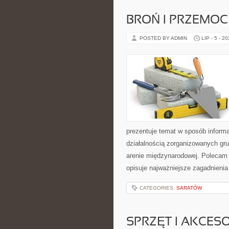
BROŃ I PRZEMOC
POSTED BY ADMIN
LIP - 5 - 2
prezentuje temat w sposób inform
działalnością zorganizowanych gru
arenie międzynarodowej. Polecam
opisuje najważniejsze zagadnienia
CATEGORIES:
SARATÓW
SPRZĘT I AKCES