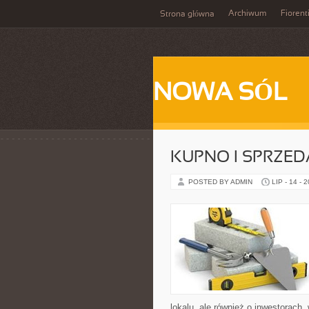
Archiwum
Fiorent
Strona główna
NOWA SÓL
KUPNO I SPRZE
POSTED BY ADMIN
LIP - 14 - 
lokalu, ale również o inwestorach