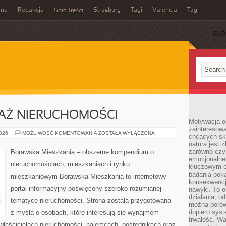
ina
Redakcja
Strasburg
Tagi
Valencia
Tagi
Spis Treści
SUB
DAŻ NIERUCHOMOŚCI
Motywacja o
zainteresow
KUPNO
2026
MOŻLIWOŚĆ KOMENTOWANIA
ZOSTAŁA WYŁĄCZONA
chcących sku
I
natura jest 
SPRZEDAŻ
NIERUCHOMOŚCI
zarówno czyn
Borawska Mieszkania – obszerne kompendium o
emocjonalne
nieruchomościach, mieszkaniach i rynku
kluczowym el
badania poka
mieszkaniowym Borawska Mieszkania to internetowy
konsekwencja
portal informacyjny poświęcony szeroko rozumianej
nawyki. To o
działania, o
tematyce nieruchomości. Strona została przygotowana
można porówn
dopiero sys
z myślą o osobach, które interesują się wynajmem
trwałość. W
, właścicielach nieruchomości, najemcach, pośrednikach oraz