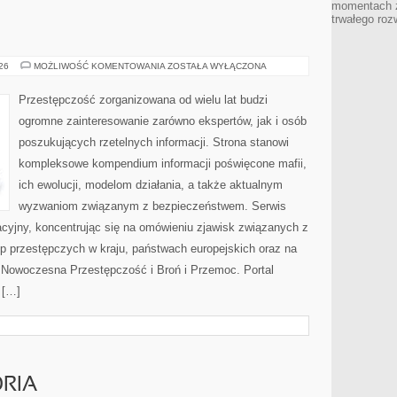
momentach z
trwałego roz
BROŃ
026
MOŻLIWOŚĆ KOMENTOWANIA
ZOSTAŁA WYŁĄCZONA
I
PRZEMOC
Przestępczość zorganizowana od wielu lat budzi
ogromne zainteresowanie zarówno ekspertów, jak i osób
poszukujących rzetelnych informacji. Strona stanowi
kompleksowe kompendium informacji poświęcone mafii,
ich ewolucji, modelom działania, a także aktualnym
wyzwaniom związanym z bezpieczeństwem. Serwis
acyjny, koncentrując się na omówieniu zjawisk związanych z
p przestępczych w kraju, państwach europejskich oraz na
 Nowoczesna Przestępczość i Broń i Przemoc. Portal
 […]
ORIA