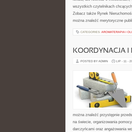
wszystkich czytelnikach chcących
Zobacz także Rynek Nieruchomośc
można znaleźć merytoryczne publ
CATEGORIES:
AROMATERAPIA I OL
KOORDYNACJA I
POSTED BY ADMIN
LIP - 11 - 
można znaleźć przystępnie przedst
na świecie, organizowania pomocy
darczyńcami oraz angażowania wol