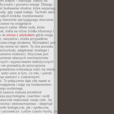
nem stałym – fluktuuje, zależy od
oliczności i poziomu energii. Dlatego
st budowanie struktur, które wspierają
edy, gdy zapał maleje. Techniki takie
małych kroków, monitorowanie
 tworzenie sprzyjającego otoczenia
zanse na osiągnięcie
wych celów. Wiele osób, które
at, trafia na różne źródła informacji i
ym na
strona z artykułami
gdzie mogą
e, narzędzia i studia przypadków
utecznego działania. Wytrwałość jest
iej cenna niż talent. To ona pozwala
rzeszkody, adaptować strategie i
 pomimo trudności. Kluczowe jest
zumienie własnych mechanizmów
znych i wypracowanie realistycznych
e nie prowadzą do przeciążenia.
prawdziwa motywacja rodzi się wtedy,
widzi sens w tym, co robi, i potrafi
oje wartości z codziennymi
. To połączenie daje siłę nawet w
wątpienia i staje się fundamentem
woju osobistego.
d zawsze stanowi przedmiot
ania psychologów, coachów i osób
tecznie realizować swoje cele. Jej
złożona i wielowymiarowa – obejmuje
niki biologiczne, jak i społeczne,
 i poznawcze. Ludzie często myślą, że