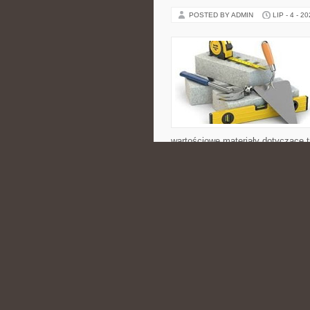
POSTED BY ADMIN
LIP - 4 - 2
wartościowe materiały dotyczące t
świadomego rozwijania własnej sp
aktywności fizycznej, przedstawia
CATEGORIES:
PLAŻE I NADMORSK