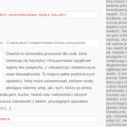
kluczowym el
badania poka
konsekwencja
nawyki. To o
TY I AKCESORIA (GĄBKI, PĘDZLE, ROLLERY)
działania, o
można porówn
dopiero sys
trwałość. W
nie jest sta
nastroju, ok
INDIE
026
MOŻLIWOŚĆ KOMENTOWANIA
ZOSTAŁA WYŁĄCZONA
tak ważne je
nas nawet wt
jak metoda 
Cherrish to różnorodna przestrzeń dla osób, które
postępów czy
interesują się turystyką i chcą poznawać wyjątkowe
zwiększają s
długotermino
regiony bez pośpiechu, z ciekawością i otwartością na
zgłębiają tem
analiz, w t
nowe doświadczenia. To miejsce pełne podróżniczych
poznać teori
opowieści, który może zainteresować zarówno osoby
dotyczące sk
często bardz
planujące rodzinny urlop, jak i tych, którzy po prostu
pokonywać p
atrakcjach, kuchni, historii oraz codzienności różnych
rozwijać się
również zro
różnicze ciekawostki z lekkim, przystępnym sposobem
psychologic
planów, któr
 tu […]
Ostatecznie 
gdy człowiek 
ERACJI
połączyć sw
czynnościami