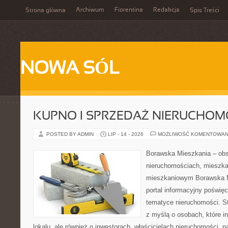
Archiwum
Fiorentina
Redakcja
Strona główna
Spis Treści
NOWA SÓL
KUPNO I SPRZEDAŻ NIERUCHOM
POSTED BY ADMIN
LIP - 14 - 2026
MOŻLIWOŚĆ KOMENTOWAN
Borawska Mieszkania – ob
nieruchomościach, mieszka
mieszkaniowym Borawska Mi
portal informacyjny poświę
tematyce nieruchomości. S
z myślą o osobach, które i
lokalu, ale również o inwestorach, właścicielach nieruchomości, 