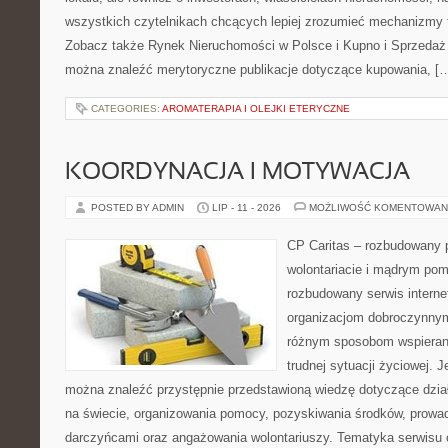
wszystkich czytelnikach chcących lepiej zrozumieć mechanizmy 
Zobacz także Rynek Nieruchomości w Polsce i Kupno i Sprzedaż
można znaleźć merytoryczne publikacje dotyczące kupowania, [
CATEGORIES:
AROMATERAPIA I OLEJKI ETERYCZNE
KOORDYNACJA I MOTYWACJA
POSTED BY ADMIN
LIP - 11 - 2026
MOŻLIWOŚĆ KOMENTOWAN
CP Caritas – rozbudowany p
wolontariacie i mądrym pom
rozbudowany serwis intern
organizacjom dobroczynnym,
różnym sposobom wspierani
trudnej sytuacji życiowej. 
można znaleźć przystępnie przedstawioną wiedzę dotyczące działa
na świecie, organizowania pomocy, pozyskiwania środków, prowad
darczyńcami oraz angażowania wolontariuszy. Tematyka serwisu 