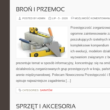
BROŃ I PRZEMOC
POSTED BY ADMIN
LIP - 5 - 2026
MOŻLIWOŚĆ KOMENTOWAN
Przestępczość zorganizowan
ogromne zainteresowanie za
poszukujących rzetelnych i
kompleksowe kompendium in
ich ewolucji, modelom dział
wyzwaniom związanym z b
prezentuje temat w sposób informacyjny, koncentrując się na om
działalnością zorganizowanych grup przestępczych w kraju, pańs
arenie międzynarodowej. Polecam Nowoczesna Przestępczość i B
opisuje najważniejsze zagadnienia […]
CATEGORIES:
SARATÓW
SPRZĘT I AKCESORIA