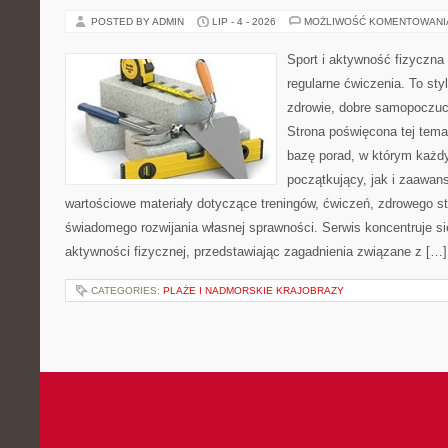
POSTED BY ADMIN
LIP - 4 - 2026
MOŻLIWOŚĆ KOMENTOWAN
Sport i aktywność fizyczna 
regularne ćwiczenia. To sty
zdrowie, dobre samopoczuci
Strona poświęcona tej tem
bazę porad, w którym każdy
początkujący, jak i zaawa
wartościowe materiały dotyczące treningów, ćwiczeń, zdrowego st
świadomego rozwijania własnej sprawności. Serwis koncentruje s
aktywności fizycznej, przedstawiając zagadnienia związane z […]
CATEGORIES:
PLAŻE I NADMORSKIE KRAJOBRAZY