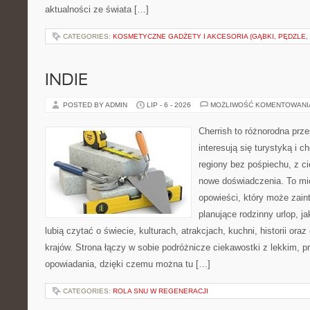
aktualności ze świata […]
CATEGORIES:
KOSMETYCZNE GADŻETY I AKCESORIA (GĄBKI, PĘDZLE,
INDIE
POSTED BY ADMIN
LIP - 6 - 2026
MOŻLIWOŚĆ KOMENTOWAN
Cherrish to różnorodna prze
interesują się turystyką i
regiony bez pośpiechu, z ci
nowe doświadczenia. To mi
opowieści, który może zai
planujące rodzinny urlop, ja
lubią czytać o świecie, kulturach, atrakcjach, kuchni, historii ora
krajów. Strona łączy w sobie podróżnicze ciekawostki z lekkim,
opowiadania, dzięki czemu można tu […]
CATEGORIES:
ROLA SNU W REGENERACJI