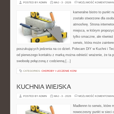
POSTED BY ADMIN
MAJ - 3 - 2026
MOŻLIWOŚĆ KOMENTOWAN
kameralne bistro to punkt n
zostało stworzone dla osob
atmosferę. Strona interneto
miejsca, w którym propozyc
tylko smaczne, ale równie
serwis, która może zainter
poszukujących jedzenia na co dzień. Polecam DIY w Kuchni i Te
od pierwszego kontaktu z marką można odnieść wrażenie, że ta p
swobodę połączoną z codzienną […]
CATEGORIES:
CHOROBY I LECZENIE KONI
KUCHNIA WIEJSKA
POSTED BY ADMIN
MAJ - 3 - 2026
MOŻLIWOŚĆ KOMENTOWAN
Madlennn to serwis, które 
nowoczesny punkt w sieci 