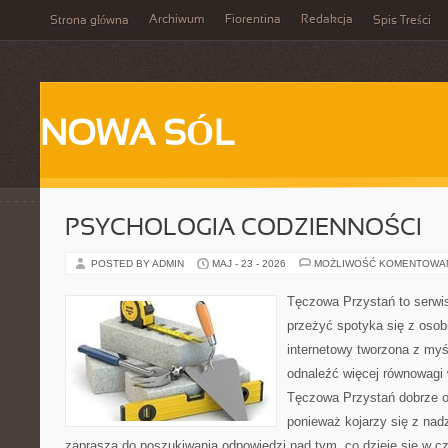
Archiwum
Fiorentina
Redakcja
Strona główna
Spis Treści
NOWA SÓL
PSYCHOLOGIA CODZIENNOŚCI
POSTED BY ADMIN
MAJ - 23 - 2026
MOŻLIWOŚĆ KOMENTOWA
Tęczowa Przystań to serwis
przeżyć spotyka się z osobi
internetowy tworzona z myś
odnaleźć więcej równowagi
Tęczowa Przystań dobrze od
ponieważ kojarzy się z nadz
zaprasza do poszukiwania odpowiedzi nad tym, co dzieje się w c