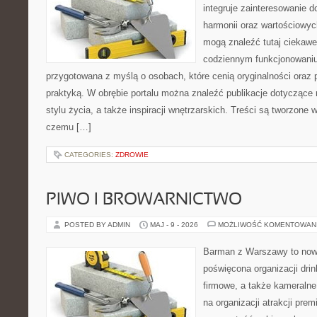
integruje zainteresowanie d
harmonii oraz wartościowy
mogą znaleźć tutaj ciekawe 
codziennym funkcjonowaniu
przygotowana z myślą o osobach, które cenią oryginalności oraz p
praktyką. W obrębie portalu można znaleźć publikacje dotyczące 
stylu życia, a także inspiracji wnętrzarskich. Treści są tworzone 
czemu […]
CATEGORIES:
ZDROWIE
PIWO I BROWARNICTWO
POSTED BY ADMIN
MAJ - 9 - 2026
MOŻLIWOŚĆ KOMENTOWAN
Barman z Warszawy to nowo
poświęcona organizacji drin
firmowe, a także kameralne 
na organizacji atrakcji pre