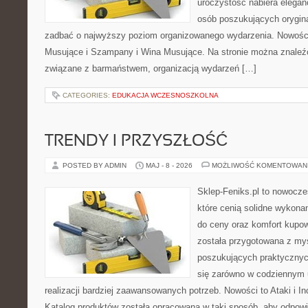
uroczystość nabiera eleganc
osób poszukujących orygina
zadbać o najwyższy poziom organizowanego wydarzenia. Nowośc
Musujące i Szampany i Wina Musujące. Na stronie można znaleź
związane z barmaństwem, organizacją wydarzeń […]
CATEGORIES:
EDUKACJA WCZESNOSZKOLNA
TRENDY I PRZYSZŁOŚĆ
POSTED BY ADMIN
MAJ - 8 - 2026
MOŻLIWOŚĆ KOMENTOWAN
Sklep-Feniks.pl to nowocze
które cenią solidne wykonan
do ceny oraz komfort kupow
została przygotowana z my
poszukujących praktycznyc
się zarówno w codziennym 
realizacji bardziej zaawansowanych potrzeb. Nowości to Ataki i I
Katalog produktów została opracowana w taki sposób, aby odpow