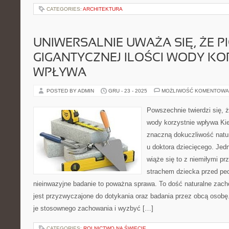
CATEGORIES:
ARCHITEKTURA
UNIWERSALNIE UWAŻA SIĘ, ŻE PI
GIGANTYCZNEJ ILOŚCI WODY KO
WPŁYWA
POSTED BY ADMIN
GRU - 23 - 2025
MOŻLIWOŚĆ KOMENTOWA
Powszechnie twierdzi się, że
wody korzystnie wpływa Ki
znaczną dokuczliwość natu
u doktora dziecięcego. Jedn
wiąże się to z niemiłymi p
strachem dziecka przed pe
nieinwazyjne badanie to poważna sprawa. To dość naturalne zacho
jest przyzwyczajone do dotykania oraz badania przez obcą osobę
je stosownego zachowania i wyzbyć […]
CATEGORIES:
ROLNICTWO NA ŚWIECIE