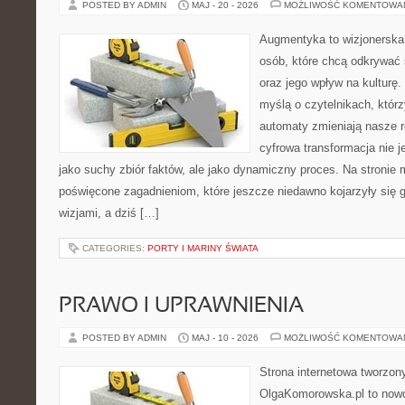
POSTED BY ADMIN
MAJ - 20 - 2026
MOŻLIWOŚĆ KOMENTOWA
Augmentyka to wizjonerska 
osób, które chcą odkrywać 
oraz jego wpływ na kulturę.
myślą o czytelnikach, którzy
automaty zmieniają nasze r
cyfrowa transformacja nie j
jako suchy zbiór faktów, ale jako dynamiczny proces. Na stronie
poświęcone zagadnieniom, które jeszcze niedawno kojarzyły się
wizjami, a dziś […]
CATEGORIES:
PORTY I MARINY ŚWIATA
PRAWO I UPRAWNIENIA
POSTED BY ADMIN
MAJ - 10 - 2026
MOŻLIWOŚĆ KOMENTOWA
Strona internetowa tworzon
OlgaKomorowska.pl to nowo