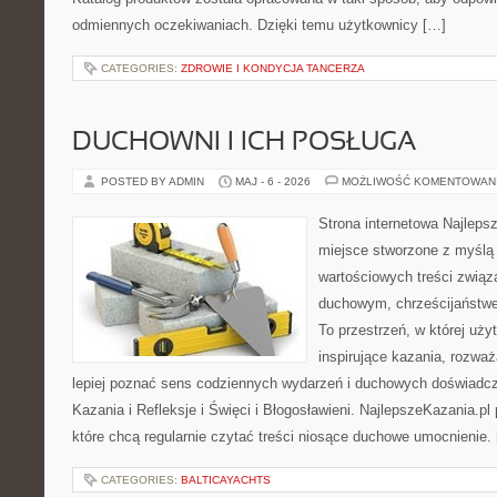
odmiennych oczekiwaniach. Dzięki temu użytkownicy […]
CATEGORIES:
ZDROWIE I KONDYCJA TANCERZA
DUCHOWNI I ICH POSŁUGA
POSTED BY ADMIN
MAJ - 6 - 2026
MOŻLIWOŚĆ KOMENTOWAN
Strona internetowa Najleps
miejsce stworzone z myślą 
wartościowych treści zwią
duchowym, chrześcijaństw
To przestrzeń, w której uż
inspirujące kazania, rozwa
lepiej poznać sens codziennych wydarzeń i duchowych doświadcze
Kazania i Refleksje i Święci i Błogosławieni. NajlepszeKazania.p
które chcą regularnie czytać treści niosące duchowe umocnienie.
CATEGORIES:
BALTICAYACHTS