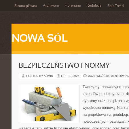
Archiwum
Fiorentina
Redakcja
Strona główna
Spis Treści
NOWA SÓL
BEZPIECZEŃSTWO I NORMY
POSTED BY ADMIN
LIP - 1 - 2026
MOŻLIWOŚĆ KOMENTOWAN
Tworzymy innowacyjne rozw
zakładów produkcyjnych, d
systemy oraz urządzenia w
wysokociśnieniową. Nasza d
na projektowaniu, produkcji
nowoczesnych rozwiązań, k
wszędzie tam, gdzie liczy się efektywność, dokładność oraz b