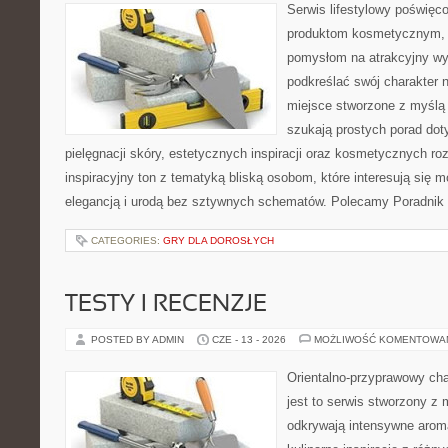
Serwis lifestylowy poświęcon
produktom kosmetycznym, u
pomysłom na atrakcyjny wyg
podkreślać swój charakter n
miejsce stworzone z myślą 
szukają prostych porad dot
pielęgnacji skóry, estetycznych inspiracji oraz kosmetycznych ro
inspiracyjny ton z tematyką bliską osobom, które interesują się m
elegancją i urodą bez sztywnych schematów. Polecamy Poradnik 
CATEGORIES:
GRY DLA DOROSŁYCH
TESTY I RECENZJE
POSTED BY ADMIN
CZE - 13 - 2026
MOŻLIWOŚĆ KOMENTOWA
Orientalno-przyprawowy char
jest to serwis stworzony z 
odkrywają intensywne aroma