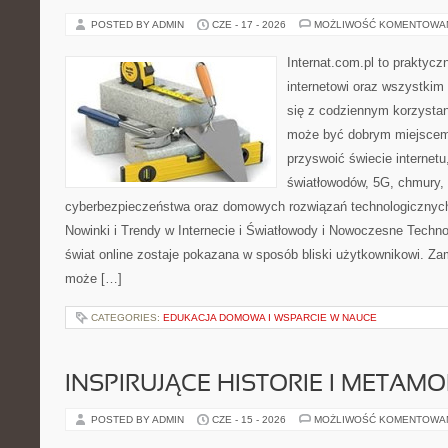
POSTED BY ADMIN
CZE - 17 - 2026
MOŻLIWOŚĆ KOMENTOWA
Internat.com.pl to praktyc
internetowi oraz wszystkim
się z codziennym korzystan
może być dobrym miejscem 
przyswoić świecie internet
światłowodów, 5G, chmury, 
cyberbezpieczeństwa oraz domowych rozwiązań technologicznych
Nowinki i Trendy w Internecie i Światłowody i Nowoczesne Techno
świat online zostaje pokazana w sposób bliski użytkownikowi. Zami
może […]
CATEGORIES:
EDUKACJA DOMOWA I WSPARCIE W NAUCE
INSPIRUJĄCE HISTORIE I METAM
POSTED BY ADMIN
CZE - 15 - 2026
MOŻLIWOŚĆ KOMENTOWA