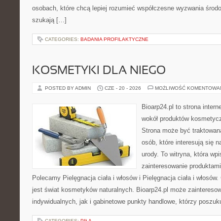
osobach, które chcą lepiej rozumieć współczesne wyzwania środ
szukają […]
CATEGORIES:
BADANIA PROFILAKTYCZNE
KOSMETYKI DLA NIEGO
POSTED BY ADMIN
CZE - 20 - 2026
MOŻLIWOŚĆ KOMENTOWA
Bioarp24.pl to strona intern
wokół produktów kosmetycz
Strona może być traktowana
osób, które interesują się 
urody. To witryna, która wp
zainteresowanie produktami
Polecamy Pielęgnacja ciała i włosów i Pielęgnacja ciała i włos
jest świat kosmetyków naturalnych. Bioarp24.pl może zaintereso
indywidualnych, jak i gabinetowe punkty handlowe, którzy poszuk
CATEGORIES:
PIŁA