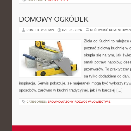
CATEGORIES:
MODA Z ULICY
DOMOWY OGRÓDEK
POSTED BY ADMIN
CZE - 6 - 2026
MOŻLIWOŚĆ KOMENTOWAN
Zioła od Kuchni to miejsce d
poznać ziołową kuchnię w 
skupia się na tym, jak świe
smak potraw, napojów, des
przetworów. To praktyczny p
są tylko dodatkiem do dań, 
inspiracją. Serwis pokazuje, że majeranek mogą być wykorzysty
sposobów, zarówno w kuchni tradycyjnej, jak i w bardziej […]
CATEGORIES:
ZRÓWNOWAŻONY ROZWÓJ W ŁOWIECTWIE