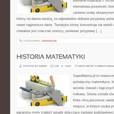
kulinarne inspiracje z różny
internetowa przestrzeń, kt
zarówno osoby eksperymentu
którzy od dawna wiedzą, że odpowiednio dobrane przyprawy potraf
nawet najprostsze danie. Tematyka strony koncentruje się wokół or
charakter jest znacznie szerszy, ponieważ przyprawy […]
CATEGORIES:
DSKRAKOW
HISTORIA MATEMATYKI
POSTED BY ADMIN
CZE - 9 - 2026
MOŻLIWOŚĆ KOMENTOWAN
SuperMatma.pl to nowoczes
poświęcony matematyce, któ
wzorów, równań i logicznyc
ciekawy. Strona została st
które chcą poszerzać wied
miejsce, w którym osoba pr
egzaminu może znaleźć porady dotyczące zarówno podstawowych z