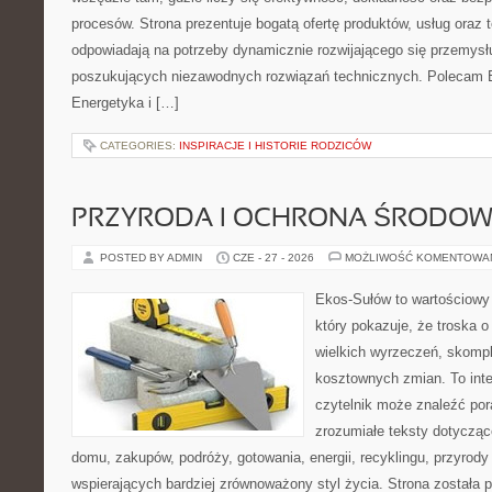
procesów. Strona prezentuje bogatą ofertę produktów, usług oraz t
odpowiadają na potrzeby dynamicznie rozwijającego się przemysłu
poszukujących niezawodnych rozwiązań technicznych. Polecam E
Energetyka i […]
CATEGORIES:
INSPIRACJE I HISTORIE RODZICÓW
PRZYRODA I OCHRONA ŚRODOW
POSTED BY ADMIN
CZE - 27 - 2026
MOŻLIWOŚĆ KOMENTOWA
Ekos-Sułów to wartościowy 
który pokazuje, że troska 
wielkich wyrzeczeń, skompl
kosztownych zmian. To int
czytelnik może znaleźć por
zrozumiałe teksty dotyczą
domu, zakupów, podróży, gotowania, energii, recyklingu, przyrod
wspierających bardziej zrównoważony styl życia. Strona została