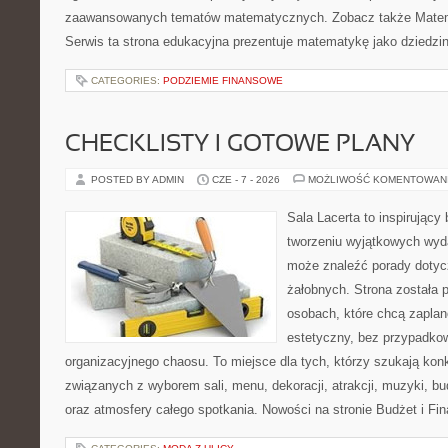
zaawansowanych tematów matematycznych. Zobacz także Matem
Serwis ta strona edukacyjna prezentuje matematykę jako dziedzin
CATEGORIES:
PODZIEMIE FINANSOWE
CHECKLISTY I GOTOWE PLANY
POSTED BY ADMIN
CZE - 7 - 2026
MOŻLIWOŚĆ KOMENTOWAN
Sala Lacerta to inspirujący
tworzeniu wyjątkowych wyda
może znaleźć porady dotyc
żałobnych. Strona została 
osobach, które chcą zapla
estetyczny, bez przypadkow
organizacyjnego chaosu. To miejsce dla tych, którzy szukają kon
związanych z wyborem sali, menu, dekoracji, atrakcji, muzyki, b
oraz atmosfery całego spotkania. Nowości na stronie Budżet i Fin