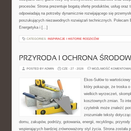
procesów. Strona prezentuje bogatą ofertę produktów, usług oraz t
odpowiadają na potrzeby dynamicznie rozwijającego się przemysłu
poszukujących niezawodnych rozwiązań technicznych. Polecam E
Energetyka i […]
CATEGORIES:
INSPIRACJE I HISTORIE RODZICÓW
PRZYRODA I OCHRONA ŚRODOW
POSTED BY ADMIN
CZE - 27 - 2026
MOŻLIWOŚĆ KOMENTOWA
Ekos-Sułów to wartościowy 
który pokazuje, że troska 
wielkich wyrzeczeń, skompl
kosztownych zmian. To int
czytelnik może znaleźć por
zrozumiałe teksty dotyczą
domu, zakupów, podróży, gotowania, energii, recyklingu, przyrod
wspierających bardziej zrównoważony styl życia. Strona została