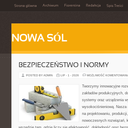
Archiwum
Fiorentina
Redakcja
Strona główna
Spis Treści
NOWA SÓL
BEZPIECZEŃSTWO I NORMY
POSTED BY ADMIN
LIP - 1 - 2026
MOŻLIWOŚĆ KOMENTOWAN
Tworzymy innowacyjne rozw
zakładów produkcyjnych, d
systemy oraz urządzenia w
wysokociśnieniową. Nasza d
na projektowaniu, produkcji
nowoczesnych rozwiązań, k
wszędzie tam, gdzie liczy się efektywność, dokładność oraz b