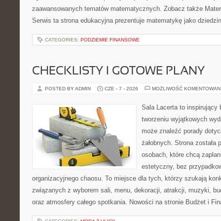
zaawansowanych tematów matematycznych. Zobacz także Matem
Serwis ta strona edukacyjna prezentuje matematykę jako dziedzin
CATEGORIES:
PODZIEMIE FINANSOWE
CHECKLISTY I GOTOWE PLANY
POSTED BY ADMIN
CZE - 7 - 2026
MOŻLIWOŚĆ KOMENTOWAN
Sala Lacerta to inspirujący
tworzeniu wyjątkowych wyda
może znaleźć porady dotyc
żałobnych. Strona została 
osobach, które chcą zapla
estetyczny, bez przypadkow
organizacyjnego chaosu. To miejsce dla tych, którzy szukają kon
związanych z wyborem sali, menu, dekoracji, atrakcji, muzyki, b
oraz atmosfery całego spotkania. Nowości na stronie Budżet i Fin