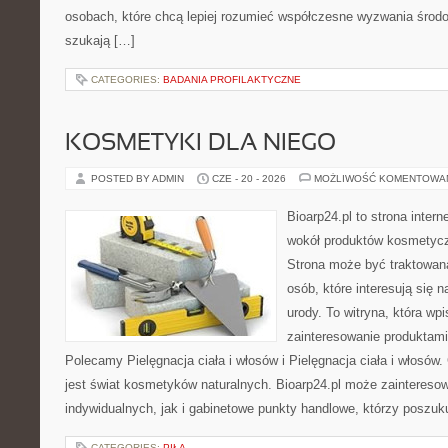
osobach, które chcą lepiej rozumieć współczesne wyzwania środ
szukają […]
CATEGORIES:
BADANIA PROFILAKTYCZNE
KOSMETYKI DLA NIEGO
POSTED BY ADMIN
CZE - 20 - 2026
MOŻLIWOŚĆ KOMENTOWA
Bioarp24.pl to strona intern
wokół produktów kosmetycz
Strona może być traktowana
osób, które interesują się 
urody. To witryna, która wp
zainteresowanie produktami
Polecamy Pielęgnacja ciała i włosów i Pielęgnacja ciała i włos
jest świat kosmetyków naturalnych. Bioarp24.pl może zaintereso
indywidualnych, jak i gabinetowe punkty handlowe, którzy poszuk
CATEGORIES:
PIŁA