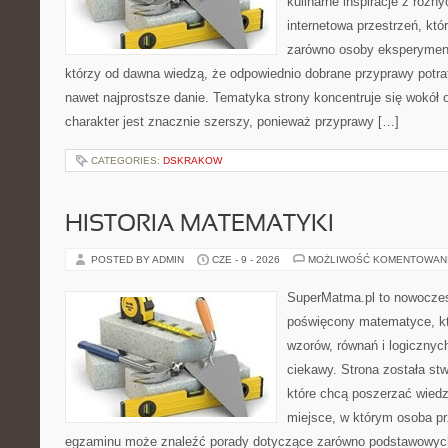
kulinarne inspiracje z różny
internetowa przestrzeń, kt
zarówno osoby eksperymentu
którzy od dawna wiedzą, że odpowiednio dobrane przyprawy potraf
nawet najprostsze danie. Tematyka strony koncentruje się wokół or
charakter jest znacznie szerszy, ponieważ przyprawy […]
CATEGORIES:
DSKRAKOW
HISTORIA MATEMATYKI
POSTED BY ADMIN
CZE - 9 - 2026
MOŻLIWOŚĆ KOMENTOWAN
SuperMatma.pl to nowoczes
poświęcony matematyce, któ
wzorów, równań i logicznyc
ciekawy. Strona została st
które chcą poszerzać wied
miejsce, w którym osoba pr
egzaminu może znaleźć porady dotyczące zarówno podstawowych z