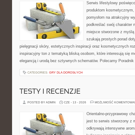
Serwis lifestylowy poświęcon
produktom kosmetycznym, u
pomysłom na atrakcyjny wyg
podkreślać swój charakter n
miejsce stworzone z myślą 
szukają prostych porad dot
pielęgnacji skóry, estetycznych inspiracji oraz kosmetycznych ro
inspiracyjny ton z tematyką bliską osobom, które interesują się m
elegancją i urodą bez sztywnych schematów. Polecamy Poradnik 
CATEGORIES:
GRY DLA DOROSŁYCH
TESTY I RECENZJE
POSTED BY ADMIN
CZE - 13 - 2026
MOŻLIWOŚĆ KOMENTOWA
Orientalno-przyprawowy char
jest to serwis stworzony z 
odkrywają intensywne aroma