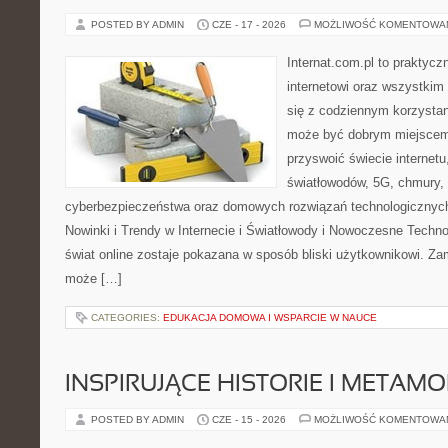
POSTED BY ADMIN
CZE - 17 - 2026
MOŻLIWOŚĆ KOMENTOWA
Internat.com.pl to praktyc
internetowi oraz wszystkim
się z codziennym korzystan
może być dobrym miejscem 
przyswoić świecie internet
światłowodów, 5G, chmury, 
cyberbezpieczeństwa oraz domowych rozwiązań technologicznych
Nowinki i Trendy w Internecie i Światłowody i Nowoczesne Techno
świat online zostaje pokazana w sposób bliski użytkownikowi. Zami
może […]
CATEGORIES:
EDUKACJA DOMOWA I WSPARCIE W NAUCE
INSPIRUJĄCE HISTORIE I METAM
POSTED BY ADMIN
CZE - 15 - 2026
MOŻLIWOŚĆ KOMENTOWA