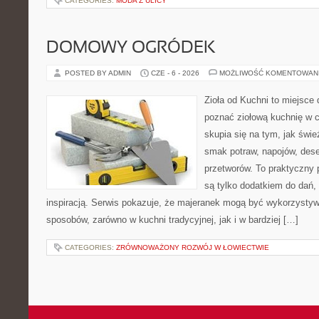
CATEGORIES:
MODA Z ULICY
DOMOWY OGRÓDEK
POSTED BY ADMIN
CZE - 6 - 2026
MOŻLIWOŚĆ KOMENTOWAN
Zioła od Kuchni to miejsce d
poznać ziołową kuchnię w 
skupia się na tym, jak świe
smak potraw, napojów, des
przetworów. To praktyczny p
są tylko dodatkiem do dań, 
inspiracją. Serwis pokazuje, że majeranek mogą być wykorzysty
sposobów, zarówno w kuchni tradycyjnej, jak i w bardziej […]
CATEGORIES:
ZRÓWNOWAŻONY ROZWÓJ W ŁOWIECTWIE