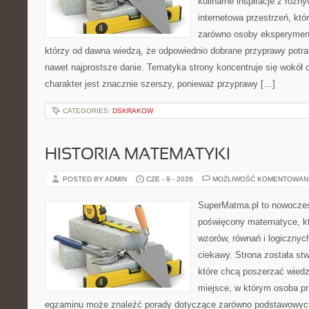
kulinarne inspiracje z różny
internetowa przestrzeń, kt
zarówno osoby eksperymentu
którzy od dawna wiedzą, że odpowiednio dobrane przyprawy potraf
nawet najprostsze danie. Tematyka strony koncentruje się wokół or
charakter jest znacznie szerszy, ponieważ przyprawy […]
CATEGORIES:
DSKRAKOW
HISTORIA MATEMATYKI
POSTED BY ADMIN
CZE - 9 - 2026
MOŻLIWOŚĆ KOMENTOWAN
SuperMatma.pl to nowoczes
poświęcony matematyce, któ
wzorów, równań i logicznyc
ciekawy. Strona została st
które chcą poszerzać wied
miejsce, w którym osoba pr
egzaminu może znaleźć porady dotyczące zarówno podstawowych z