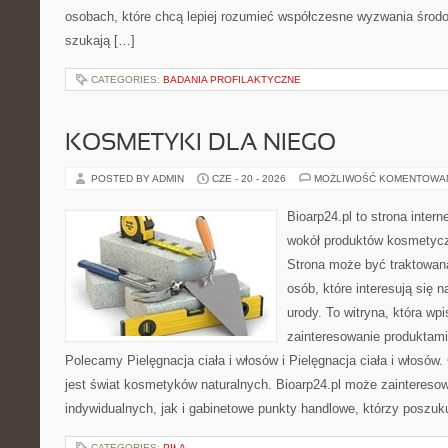
osobach, które chcą lepiej rozumieć współczesne wyzwania środ
szukają […]
CATEGORIES:
BADANIA PROFILAKTYCZNE
KOSMETYKI DLA NIEGO
POSTED BY ADMIN
CZE - 20 - 2026
MOŻLIWOŚĆ KOMENTOWA
Bioarp24.pl to strona intern
wokół produktów kosmetycz
Strona może być traktowana
osób, które interesują się 
urody. To witryna, która wp
zainteresowanie produktami
Polecamy Pielęgnacja ciała i włosów i Pielęgnacja ciała i włos
jest świat kosmetyków naturalnych. Bioarp24.pl może zaintereso
indywidualnych, jak i gabinetowe punkty handlowe, którzy poszuk
CATEGORIES:
PIŁA