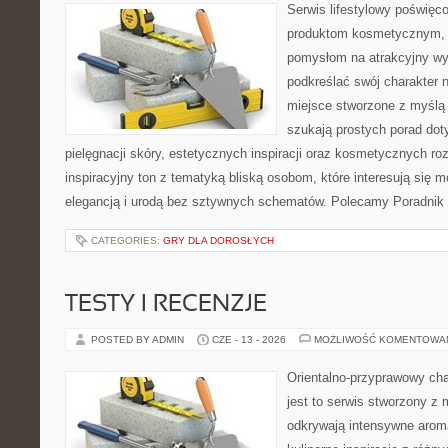
Serwis lifestylowy poświęcon
produktom kosmetycznym, u
pomysłom na atrakcyjny wyg
podkreślać swój charakter n
miejsce stworzone z myślą 
szukają prostych porad dot
pielęgnacji skóry, estetycznych inspiracji oraz kosmetycznych ro
inspiracyjny ton z tematyką bliską osobom, które interesują się m
elegancją i urodą bez sztywnych schematów. Polecamy Poradnik 
CATEGORIES:
GRY DLA DOROSŁYCH
TESTY I RECENZJE
POSTED BY ADMIN
CZE - 13 - 2026
MOŻLIWOŚĆ KOMENTOWA
Orientalno-przyprawowy char
jest to serwis stworzony z 
odkrywają intensywne aroma