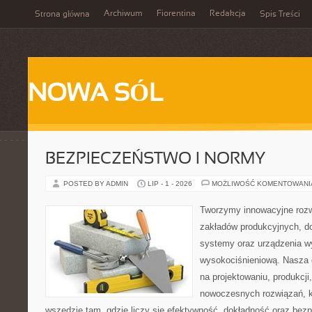
Archiwum
Fiorentina
Redakcja
Strona główna
Spis Treści
NOWA SÓL
BEZPIECZEŃSTWO I NORMY
POSTED BY ADMIN
LIP - 1 - 2026
MOŻLIWOŚĆ KOMENTOWAN
Tworzymy innowacyjne rozw
zakładów produkcyjnych, d
systemy oraz urządzenia w
wysokociśnieniową. Nasza d
na projektowaniu, produkcji
nowoczesnych rozwiązań, k
wszędzie tam, gdzie liczy się efektywność, dokładność oraz b