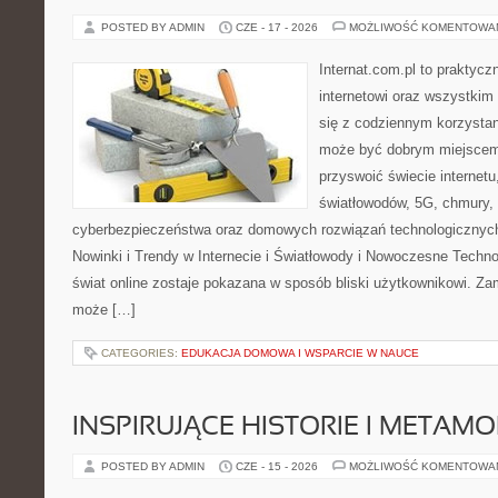
POSTED BY ADMIN
CZE - 17 - 2026
MOŻLIWOŚĆ KOMENTOWA
Internat.com.pl to praktyc
internetowi oraz wszystkim
się z codziennym korzystan
może być dobrym miejscem 
przyswoić świecie internet
światłowodów, 5G, chmury, 
cyberbezpieczeństwa oraz domowych rozwiązań technologicznych
Nowinki i Trendy w Internecie i Światłowody i Nowoczesne Techno
świat online zostaje pokazana w sposób bliski użytkownikowi. Zami
może […]
CATEGORIES:
EDUKACJA DOMOWA I WSPARCIE W NAUCE
INSPIRUJĄCE HISTORIE I METAM
POSTED BY ADMIN
CZE - 15 - 2026
MOŻLIWOŚĆ KOMENTOWA