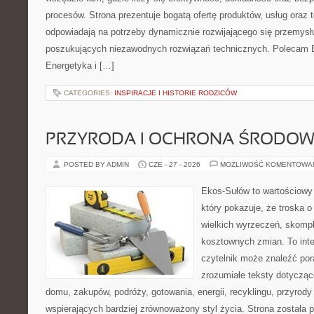
procesów. Strona prezentuje bogatą ofertę produktów, usług oraz t
odpowiadają na potrzeby dynamicznie rozwijającego się przemysłu
poszukujących niezawodnych rozwiązań technicznych. Polecam E
Energetyka i […]
CATEGORIES:
INSPIRACJE I HISTORIE RODZICÓW
PRZYRODA I OCHRONA ŚRODOW
POSTED BY ADMIN
CZE - 27 - 2026
MOŻLIWOŚĆ KOMENTOWA
Ekos-Sułów to wartościowy 
który pokazuje, że troska 
wielkich wyrzeczeń, skompl
kosztownych zmian. To int
czytelnik może znaleźć por
zrozumiałe teksty dotyczą
domu, zakupów, podróży, gotowania, energii, recyklingu, przyrod
wspierających bardziej zrównoważony styl życia. Strona została