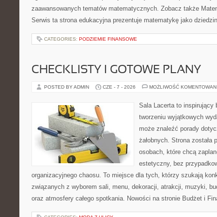
zaawansowanych tematów matematycznych. Zobacz także Matem
Serwis ta strona edukacyjna prezentuje matematykę jako dziedzin
CATEGORIES:
PODZIEMIE FINANSOWE
CHECKLISTY I GOTOWE PLANY
POSTED BY ADMIN
CZE - 7 - 2026
MOŻLIWOŚĆ KOMENTOWAN
Sala Lacerta to inspirujący
tworzeniu wyjątkowych wyda
może znaleźć porady dotyc
żałobnych. Strona została 
osobach, które chcą zapla
estetyczny, bez przypadkow
organizacyjnego chaosu. To miejsce dla tych, którzy szukają kon
związanych z wyborem sali, menu, dekoracji, atrakcji, muzyki, b
oraz atmosfery całego spotkania. Nowości na stronie Budżet i Fin