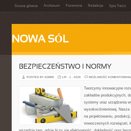
Archiwum
Fiorentina
Redakcja
Strona główna
Spis Treści
NOWA SÓL
BEZPIECZEŃSTWO I NORMY
POSTED BY ADMIN
LIP - 1 - 2026
MOŻLIWOŚĆ KOMENTOWAN
Tworzymy innowacyjne rozw
zakładów produkcyjnych, d
systemy oraz urządzenia w
wysokociśnieniową. Nasza d
na projektowaniu, produkcji
nowoczesnych rozwiązań, k
wszędzie tam, gdzie liczy się efektywność, dokładność oraz b