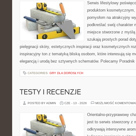
Serwis lifestylowy poświęcon
produktom kosmetycznym, u
pomysłom na atrakcyjny wyg
podkreślać swój charakter n
miejsce stworzone z myślą 
szukają prostych porad dot
pielęgnacji skóry, estetycznych inspiracji oraz kosmetycznych ro
inspiracyjny ton z tematyką bliską osobom, które interesują się m
elegancją i urodą bez sztywnych schematów. Polecamy Poradnik 
CATEGORIES:
GRY DLA DOROSŁYCH
TESTY I RECENZJE
POSTED BY ADMIN
CZE - 13 - 2026
MOŻLIWOŚĆ KOMENTOWA
Orientalno-przyprawowy char
jest to serwis stworzony z 
odkrywają intensywne aroma