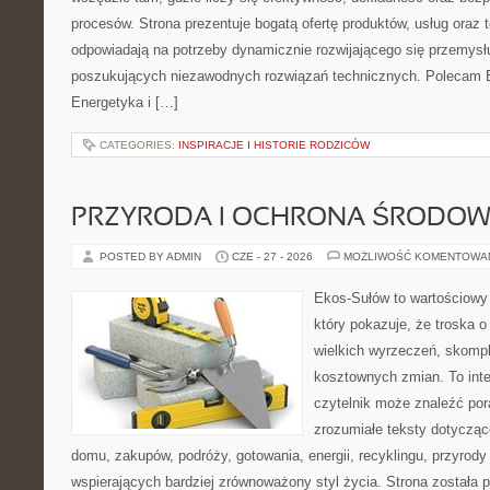
procesów. Strona prezentuje bogatą ofertę produktów, usług oraz t
odpowiadają na potrzeby dynamicznie rozwijającego się przemysłu
poszukujących niezawodnych rozwiązań technicznych. Polecam E
Energetyka i […]
CATEGORIES:
INSPIRACJE I HISTORIE RODZICÓW
PRZYRODA I OCHRONA ŚRODOW
POSTED BY ADMIN
CZE - 27 - 2026
MOŻLIWOŚĆ KOMENTOWA
Ekos-Sułów to wartościowy 
który pokazuje, że troska 
wielkich wyrzeczeń, skompl
kosztownych zmian. To int
czytelnik może znaleźć por
zrozumiałe teksty dotyczą
domu, zakupów, podróży, gotowania, energii, recyklingu, przyrod
wspierających bardziej zrównoważony styl życia. Strona została