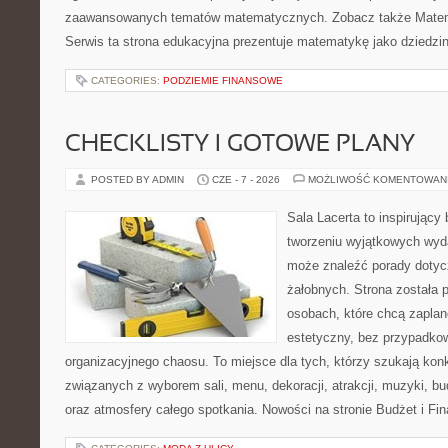
zaawansowanych tematów matematycznych. Zobacz także Matem
Serwis ta strona edukacyjna prezentuje matematykę jako dziedzin
CATEGORIES:
PODZIEMIE FINANSOWE
CHECKLISTY I GOTOWE PLANY
POSTED BY ADMIN
CZE - 7 - 2026
MOŻLIWOŚĆ KOMENTOWAN
Sala Lacerta to inspirujący
tworzeniu wyjątkowych wyda
może znaleźć porady dotyc
żałobnych. Strona została 
osobach, które chcą zapla
estetyczny, bez przypadkow
organizacyjnego chaosu. To miejsce dla tych, którzy szukają kon
związanych z wyborem sali, menu, dekoracji, atrakcji, muzyki, b
oraz atmosfery całego spotkania. Nowości na stronie Budżet i Fin