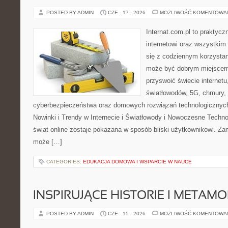
POSTED BY ADMIN
CZE - 17 - 2026
MOŻLIWOŚĆ KOMENTOWA
Internat.com.pl to praktyc
internetowi oraz wszystkim
się z codziennym korzystan
może być dobrym miejscem 
przyswoić świecie internet
światłowodów, 5G, chmury, 
cyberbezpieczeństwa oraz domowych rozwiązań technologicznych
Nowinki i Trendy w Internecie i Światłowody i Nowoczesne Techno
świat online zostaje pokazana w sposób bliski użytkownikowi. Zami
może […]
CATEGORIES:
EDUKACJA DOMOWA I WSPARCIE W NAUCE
INSPIRUJĄCE HISTORIE I METAM
POSTED BY ADMIN
CZE - 15 - 2026
MOŻLIWOŚĆ KOMENTOWA