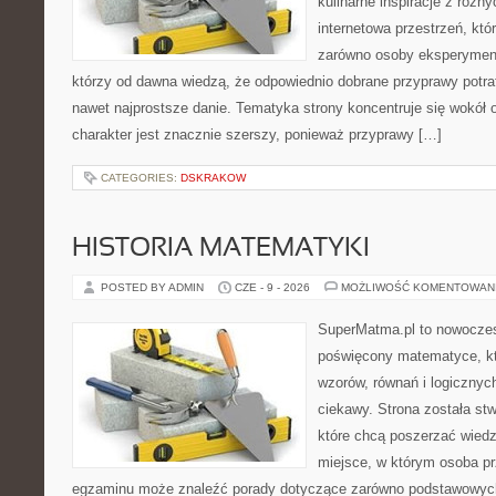
kulinarne inspiracje z różny
internetowa przestrzeń, kt
zarówno osoby eksperymentu
którzy od dawna wiedzą, że odpowiednio dobrane przyprawy potraf
nawet najprostsze danie. Tematyka strony koncentruje się wokół or
charakter jest znacznie szerszy, ponieważ przyprawy […]
CATEGORIES:
DSKRAKOW
HISTORIA MATEMATYKI
POSTED BY ADMIN
CZE - 9 - 2026
MOŻLIWOŚĆ KOMENTOWAN
SuperMatma.pl to nowoczes
poświęcony matematyce, któ
wzorów, równań i logicznyc
ciekawy. Strona została st
które chcą poszerzać wied
miejsce, w którym osoba pr
egzaminu może znaleźć porady dotyczące zarówno podstawowych z