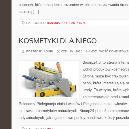
osobach, które chcą lepiej rozumieć współczesne wyzwania środ
szukają […]
CATEGORIES:
BADANIA PROFILAKTYCZNE
KOSMETYKI DLA NIEGO
POSTED BY ADMIN
CZE - 20 - 2026
MOŻLIWOŚĆ KOMENTOWA
Bioarp24.pl to strona intern
wokół produktów kosmetycz
Strona może być traktowana
osób, które interesują się 
urody. To witryna, która wp
zainteresowanie produktami
Polecamy Pielęgnacja ciała i włosów i Pielęgnacja ciała i włos
jest świat kosmetyków naturalnych. Bioarp24.pl może zaintereso
indywidualnych, jak i gabinetowe punkty handlowe, którzy poszuk
CATEGORIES:
PIŁA