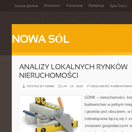
Archiwum
Fiorentina
Redakcja
Strona główna
Spis Treści
NOWA SÓL
ANALIZY LOKALNYCH RYNKÓW
NIERUCHOMOŚCI
POSTED BY ADMIN
LIP - 14 - 2026
MOŻLIWOŚĆ KOMENTOWAN
GDNK – nieruchomości, kre
budownictwo w jednym mie
i gruntów jest obszarem, 
zobowiązania łączą się z z
zmianami gospodarczymi or