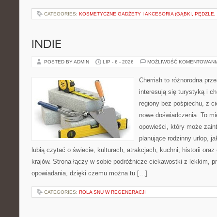
CATEGORIES:
KOSMETYCZNE GADŻETY I AKCESORIA (GĄBKI, PĘDZLE,
INDIE
POSTED BY ADMIN
LIP - 6 - 2026
MOŻLIWOŚĆ KOMENTOWAN
Cherrish to różnorodna prze
interesują się turystyką i
regiony bez pośpiechu, z ci
nowe doświadczenia. To mi
opowieści, który może zai
planujące rodzinny urlop, ja
lubią czytać o świecie, kulturach, atrakcjach, kuchni, historii ora
krajów. Strona łączy w sobie podróżnicze ciekawostki z lekkim,
opowiadania, dzięki czemu można tu […]
CATEGORIES:
ROLA SNU W REGENERACJI