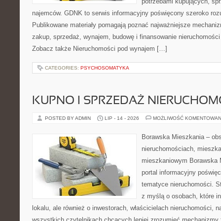
potrzebami kupujących, sprz
najemców. GDNK to serwis informacyjny poświęcony szeroko ro
Publikowane materiały pomagają poznać najważniejsze mechaniz
zakup, sprzedaż, wynajem, budowę i finansowanie nieruchomości 
Zobacz także Nieruchomości pod wynajem […]
CATEGORIES:
PSYCHOSOMATYKA
KUPNO I SPRZEDAŻ NIERUCHOM
POSTED BY ADMIN
LIP - 14 - 2026
MOŻLIWOŚĆ KOMENTOWAN
Borawska Mieszkania – ob
nieruchomościach, mieszka
mieszkaniowym Borawska Mi
portal informacyjny poświę
tematyce nieruchomości. S
z myślą o osobach, które i
lokalu, ale również o inwestorach, właścicielach nieruchomości, 
wszystkich czytelnikach chcących lepiej zrozumieć mechanizmy 