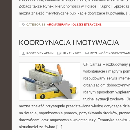
Zobacz także Rynek Nieruchomości w Polsce i Kupno i Sprzedaż
można znaleźć merytoryczne publikacje dotyczące kupowania, [
CATEGORIES:
AROMATERAPIA I OLEJKI ETERYCZNE
KOORDYNACJA I MOTYWACJA
POSTED BY ADMIN
LIP - 11 - 2026
MOŻLIWOŚĆ KOMENTOWAN
CP Caritas – rozbudowany p
wolontariacie i mądrym pom
rozbudowany serwis intern
organizacjom dobroczynnym,
różnym sposobom wspierani
trudnej sytuacji życiowej. 
można znaleźć przystępnie przedstawioną wiedzę dotyczące działa
na świecie, organizowania pomocy, pozyskiwania środków, prowad
darczyńcami oraz angażowania wolontariuszy. Tematyka serwisu 
aktualności ze świata […]