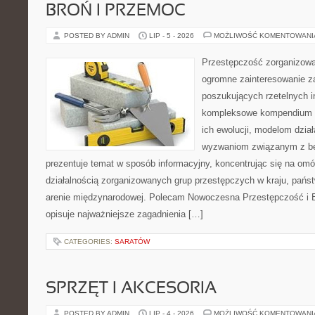
BROŃ I PRZEMOC
POSTED BY ADMIN
LIP - 5 - 2026
MOŻLIWOŚĆ KOMENTOWAN
Przestępczość zorganizowan
ogromne zainteresowanie za
poszukujących rzetelnych i
kompleksowe kompendium in
ich ewolucji, modelom dział
wyzwaniom związanym z b
prezentuje temat w sposób informacyjny, koncentrując się na om
działalnością zorganizowanych grup przestępczych w kraju, pańs
arenie międzynarodowej. Polecam Nowoczesna Przestępczość i B
opisuje najważniejsze zagadnienia […]
CATEGORIES:
SARATÓW
SPRZĘT I AKCESORIA
POSTED BY ADMIN
LIP - 4 - 2026
MOŻLIWOŚĆ KOMENTOWAN