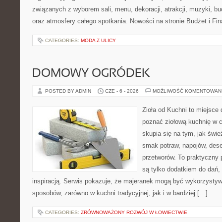
związanych z wyborem sali, menu, dekoracji, atrakcji, muzyki, b
oraz atmosfery całego spotkania. Nowości na stronie Budżet i Fin
CATEGORIES:
MODA Z ULICY
DOMOWY OGRÓDEK
POSTED BY ADMIN
CZE - 6 - 2026
MOŻLIWOŚĆ KOMENTOWAN
Zioła od Kuchni to miejsce d
poznać ziołową kuchnię w 
skupia się na tym, jak świe
smak potraw, napojów, des
przetworów. To praktyczny p
są tylko dodatkiem do dań, 
inspiracją. Serwis pokazuje, że majeranek mogą być wykorzysty
sposobów, zarówno w kuchni tradycyjnej, jak i w bardziej […]
CATEGORIES:
ZRÓWNOWAŻONY ROZWÓJ W ŁOWIECTWIE