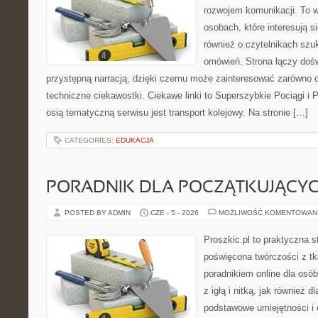
rozwojem komunikacji. To w
osobach, które interesują s
również o czytelnikach szu
omówień. Strona łączy dośw
przystępną narracją, dzięki czemu może zainteresować zarówno c
techniczne ciekawostki. Ciekawe linki to Superszybkie Pociągi i
osią tematyczną serwisu jest transport kolejowy. Na stronie […]
CATEGORIES:
EDUKACJA
PORADNIK DLA POCZĄTKUJĄCY
POSTED BY ADMIN
CZE - 5 - 2026
MOŻLIWOŚĆ KOMENTOWAN
Proszkic.pl to praktyczna s
poświęcona twórczości z tk
poradnikiem online dla osó
z igłą i nitką, jak również d
podstawowe umiejętności i 