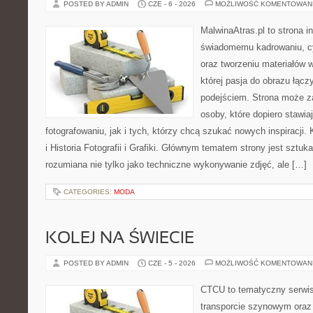
POSTED BY ADMIN
CZE - 6 - 2026
MOŻLIWOŚĆ KOMENTOWAN
MalwinaAtras.pl to strona 
świadomemu kadrowaniu, c
oraz tworzeniu materiałów w
której pasja do obrazu łąc
podejściem. Strona może z
osoby, które dopiero stawia
fotografowaniu, jak i tych, którzy chcą szukać nowych inspiracji. 
i Historia Fotografii i Grafiki. Głównym tematem strony jest sztu
rozumiana nie tylko jako techniczne wykonywanie zdjęć, ale […]
CATEGORIES:
MODA
KOLEJ NA ŚWIECIE
POSTED BY ADMIN
CZE - 5 - 2026
MOŻLIWOŚĆ KOMENTOWAN
CTCU to tematyczny serwis,
transporcie szynowym oraz