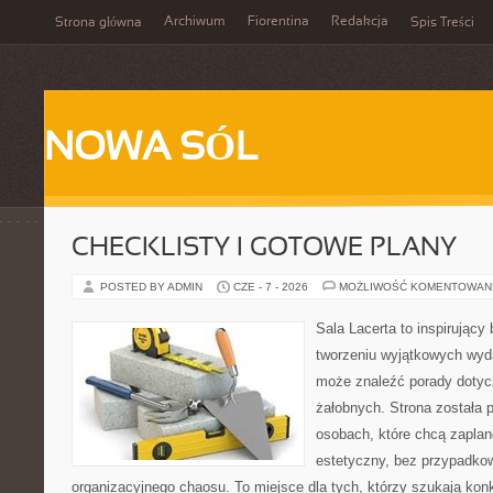
Archiwum
Fiorentina
Redakcja
Strona główna
Spis Treści
NOWA SÓL
CHECKLISTY I GOTOWE PLANY
POSTED BY ADMIN
CZE - 7 - 2026
MOŻLIWOŚĆ KOMENTOWAN
Sala Lacerta to inspirujący
tworzeniu wyjątkowych wyda
może znaleźć porady dotyc
żałobnych. Strona została 
osobach, które chcą zapla
estetyczny, bez przypadkow
organizacyjnego chaosu. To miejsce dla tych, którzy szukają kon