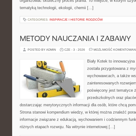
organizować skuteczny proces prania. To miejsce, w którym użytk
tematyką technologii, ekologii, chemii […]
CATEGORIES:
INSPIRACJE I HISTORIE RODZICÓW
METODY NAUCZANIA I ZABAWY
POSTED BY ADMIN
CZE - 3 - 2026
MOŻLIWOŚĆ KOMENTOWAN
Biały Kotek to innowacyjna 
została przygotowana z myś
wychowawcach, a także ws
zainteresowanych rozwojem
poświęcony jest tematyce 
przedszkolnych oraz placó
dostarczając merytorycznych informacji dla osób, które chcą po
Strona stanowi kompendium wiedzy, w której można znaleźć porady
informacje związane z edukacją, wychowaniem i codziennym fun
różnych etapach rozwoju. Na witrynie internetowej […]