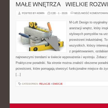
MAŁE WNĘTRZA – WIELKIE ROZW
POSTED BY ADMIN
CZE - 1 - 2026
MOŻLIWOŚĆ KOMENTOWAN
M-Loft Design to oryginaln
aranżacji wnętrz, który ins
stylowych pomysłów na urz
przestrzeni industrialnej. T
wszystkich, którzy interes
z projektowaniem, ozdabian
najnowszymi trendami w świecie wyposażenia i wystroju. Zobacz ta
Praktyczne poradniki. Na stronie można znaleźć obszerne porad
przestrzeni, które pomagają stworzyć funkcjonalne miejsce do ży
[…]
CATEGORIES:
RELACJE I EMOCJE