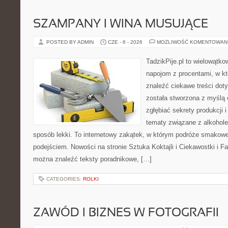
SZAMPANY I WINA MUSUJĄCE
POSTED BY ADMIN
CZE - 6 - 2026
MOŻLIWOŚĆ KOMENTOWAN
TadzikPije.pl to wielowątko
napojom z procentami, w k
znaleźć ciekawe treści dot
została stworzona z myślą 
zgłębiać sekrety produkcji 
tematy związane z alkohol
sposób lekki. To internetowy zakątek, w którym podróże smakowe
podejściem. Nowości na stronie Sztuka Koktajli i Ciekawostki i Fak
można znaleźć teksty poradnikowe, […]
CATEGORIES:
ROLKI
ZAWÓD I BIZNES W FOTOGRAFII