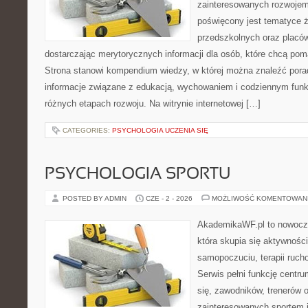
zainteresowanych rozwojem
poświęcony jest tematyce 
przedszkolnych oraz placó
dostarczając merytorycznych informacji dla osób, które chcą po
Strona stanowi kompendium wiedzy, w której można znaleźć porady
informacje związane z edukacją, wychowaniem i codziennym fun
różnych etapach rozwoju. Na witrynie internetowej […]
CATEGORIES:
PSYCHOLOGIA UCZENIA SIĘ
PSYCHOLOGIA SPORTU
POSTED BY ADMIN
CZE - 2 - 2026
MOŻLIWOŚĆ KOMENTOWAN
AkademikaWF.pl to nowocz
która skupia się aktywności
samopoczuciu, terapii ruch
Serwis pełni funkcję centr
się, zawodników, trenerów 
zainteresowanych sportem 