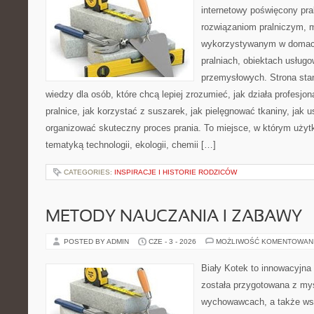
internetowy poświęcony pr
rozwiązaniom pralniczym,
wykorzystywanym w domach,
pralniach, obiektach usług
przemysłowych. Strona sta
wiedzy dla osób, które chcą lepiej zrozumieć, jak działa profesjon
pralnice, jak korzystać z suszarek, jak pielęgnować tkaniny, jak 
organizować skuteczny proces prania. To miejsce, w którym użytk
tematyką technologii, ekologii, chemii […]
CATEGORIES:
INSPIRACJE I HISTORIE RODZICÓW
METODY NAUCZANIA I ZABAWY
POSTED BY ADMIN
CZE - 3 - 2026
MOŻLIWOŚĆ KOMENTOWAN
Biały Kotek to innowacyjna 
została przygotowana z myś
wychowawcach, a także ws