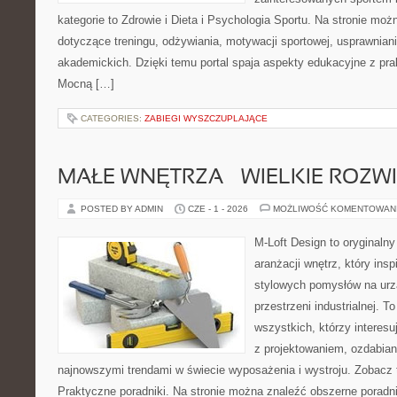
kategorie to Zdrowie i Dieta i Psychologia Sportu. Na stronie możn
dotyczące treningu, odżywiania, motywacji sportowej, usprawnia
akademickich. Dzięki temu portal spaja aspekty edukacyjne z p
Mocną […]
CATEGORIES:
ZABIEGI WYSZCZUPLAJĄCE
MAŁE WNĘTRZA – WIELKIE ROZW
POSTED BY ADMIN
CZE - 1 - 2026
MOŻLIWOŚĆ KOMENTOWAN
M-Loft Design to oryginaln
aranżacji wnętrz, który ins
stylowych pomysłów na urz
przestrzeni industrialnej. T
wszystkich, którzy interes
z projektowaniem, ozdabian
najnowszymi trendami w świecie wyposażenia i wystroju. Zobacz ta
Praktyczne poradniki. Na stronie można znaleźć obszerne porad