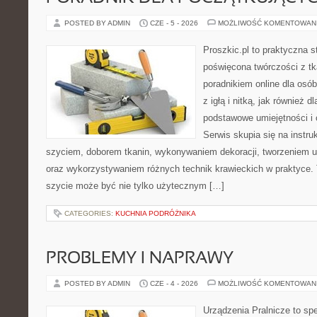
POSTED BY ADMIN
CZE - 5 - 2026
MOŻLIWOŚĆ KOMENTOWAN
Proszkic.pl to praktyczna s
poświęcona twórczości z tk
poradnikiem online dla osó
z igłą i nitką, jak również d
podstawowe umiejętności i 
Serwis skupia się na instr
szyciem, doborem tkanin, wykonywaniem dekoracji, tworzeniem 
oraz wykorzystywaniem różnych technik krawieckich w praktyce. T
szycie może być nie tylko użytecznym […]
CATEGORIES:
KUCHNIA PODRÓŻNIKA
PROBLEMY I NAPRAWY
POSTED BY ADMIN
CZE - 4 - 2026
MOŻLIWOŚĆ KOMENTOWAN
Urządzenia Pralnicze to spe