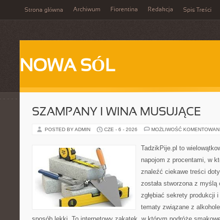
Archiwum
Fiorentina
Redakcja
Strona główna
Spis Treści
NOWA SÓL
SZAMPANY I WINA MUSUJĄCE
POSTED BY ADMIN
CZE - 6 - 2026
MOŻLIWOŚĆ KOMENTOWAN
TadzikPije.pl to wielowątko
napojom z procentami, w k
znaleźć ciekawe treści dot
została stworzona z myślą 
zgłębiać sekrety produkcji 
tematy związane z alkohol
sposób lekki. To internetowy zakątek, w którym podróże smakowe