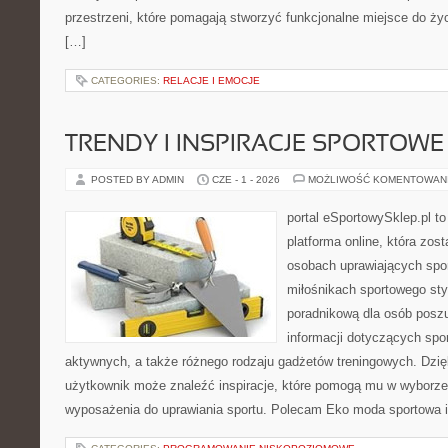
przestrzeni, które pomagają stworzyć funkcjonalne miejsce do ży
[…]
CATEGORIES:
RELACJE I EMOCJE
TRENDY I INSPIRACJE SPORTOWE
POSTED BY ADMIN
CZE - 1 - 2026
MOŻLIWOŚĆ KOMENTOWAN
portal eSportowySklep.pl to
platforma online, która zos
osobach uprawiających spor
miłośnikach sportowego styl
poradnikową dla osób pos
informacji dotyczących spor
aktywnych, a także różnego rodzaju gadżetów treningowych. Dzięk
użytkownik może znaleźć inspiracje, które pomogą mu w wyborz
wyposażenia do uprawiania sportu. Polecam Eko moda sportowa i