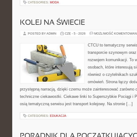
CATEGORIES:
MODA
KOLEJ NA ŚWIECIE
POSTED BY ADMIN
CZE - 5 - 2026
MOŻLIWOŚĆ KOMENTOWAN
CTCU to tematyczny serwis,
transporcie szynowym oraz
rozwojem komunikacji. To w
osobach, które interesują s
również o czytelnikach szu
omówień. Strona łączy dośw
przystępną narracją, dzięki czemu może zainteresować zarówno c
techniczne ciekawostki. Ciekawe linki to Superszybkie Pociągi i
osią tematyczną serwisu jest transport kolejowy. Na stronie […]
CATEGORIES:
EDUKACJA
PORADNIK DLA POCZĄTKUJĄCY