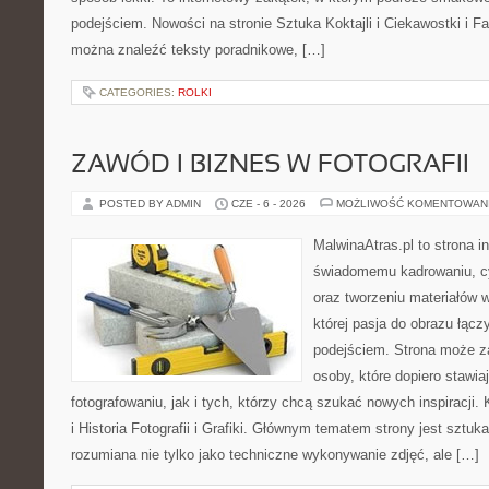
podejściem. Nowości na stronie Sztuka Koktajli i Ciekawostki i Fak
można znaleźć teksty poradnikowe, […]
CATEGORIES:
ROLKI
ZAWÓD I BIZNES W FOTOGRAFII
POSTED BY ADMIN
CZE - 6 - 2026
MOŻLIWOŚĆ KOMENTOWAN
MalwinaAtras.pl to strona 
świadomemu kadrowaniu, c
oraz tworzeniu materiałów w
której pasja do obrazu łąc
podejściem. Strona może z
osoby, które dopiero stawia
fotografowaniu, jak i tych, którzy chcą szukać nowych inspiracji. 
i Historia Fotografii i Grafiki. Głównym tematem strony jest sztu
rozumiana nie tylko jako techniczne wykonywanie zdjęć, ale […]