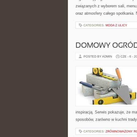
związanych z wyborem sali, menu, 
oraz atmosfery całego spotkania. 
CATEGORIES:
MODA Z ULICY
DOMOWY OGRÓ
POSTED BY ADMIN
CZE - 6 - 2
inspiracją. Serwis pokazuje, że 
sposobów, zarówno w kuchni tradycy
CATEGORIES:
ZRÓWNOWAŻONY RO