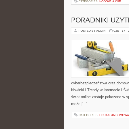
CATEGORIES:
HODOWLA KUR
PORADNIKI UŻY
POSTED BY ADMIN
CZE - 17 -
cyberbezpieczeństwa oraz domowy
Nowinki i Trendy w Internecie i Ś
świat online zostaje pokazana w sp
może […]
CATEGORIES:
EDUKACJA DOMOWA 