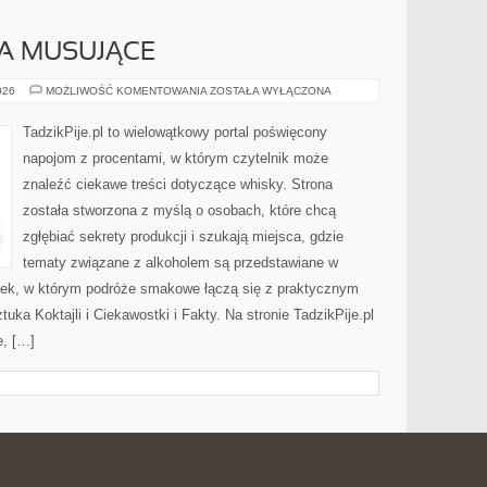
A MUSUJĄCE
SZAMPANY
026
MOŻLIWOŚĆ KOMENTOWANIA
ZOSTAŁA WYŁĄCZONA
I
WINA
MUSUJĄCE
TadzikPije.pl to wielowątkowy portal poświęcony
napojom z procentami, w którym czytelnik może
znaleźć ciekawe treści dotyczące whisky. Strona
została stworzona z myślą o osobach, które chcą
zgłębiać sekrety produkcji i szukają miejsca, gdzie
tematy związane z alkoholem są przedstawiane w
ątek, w którym podróże smakowe łączą się z praktycznym
uka Koktajli i Ciekawostki i Fakty. Na stronie TadzikPije.pl
e, […]
 W FOTOGRAFII