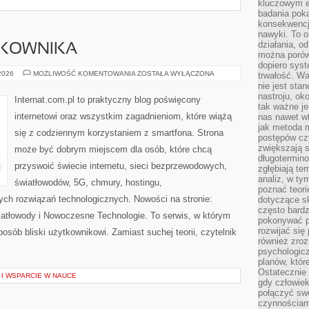
kluczowym el
badania poka
konsekwencja
nawyki. To o
działania, o
TKOWNIKA
można porówn
dopiero sys
PORADNIKI
 2026
MOŻLIWOŚĆ KOMENTOWANIA
ZOSTAŁA WYŁĄCZONA
trwałość. W
UŻYTKOWNIKA
nie jest sta
nastroju, ok
Internat.com.pl to praktyczny blog poświęcony
tak ważne je
internetowi oraz wszystkim zagadnieniom, które wiążą
nas nawet wt
jak metoda 
się z codziennym korzystaniem z smartfona. Strona
postępów czy
zwiększają s
może być dobrym miejscem dla osób, które chcą
długotermino
przyswoić świecie internetu, sieci bezprzewodowych,
zgłębiają tem
analiz, w t
światłowodów, 5G, chmury, hostingu,
poznać teori
ch rozwiązań technologicznych. Nowości na stronie:
dotyczące sk
często bardz
wiatłowody i Nowoczesne Technologie. To serwis, w którym
pokonywać p
rozwijać się
osób bliski użytkownikowi. Zamiast suchej teorii, czytelnik
również zro
psychologic
planów, któr
Ostatecznie 
I WSPARCIE W NAUCE
gdy człowiek 
połączyć sw
czynnościami