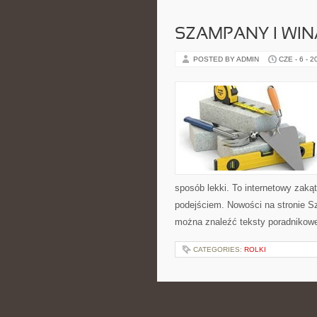
SZAMPANY I WIN
POSTED BY ADMIN
CZE - 6 - 2
sposób lekki. To internetowy zak
podejściem. Nowości na stronie Szt
można znaleźć teksty poradnikow
CATEGORIES:
ROLKI
ZAWÓD I BIZNES