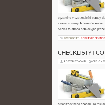
egzaminu może znaleźć porady dot
zaawansowanych tematów matemat
Serwis ta strona edukacyjna preze
CATEGORIES:
PODZIEMIE FINANS
CHECKLISTY I G
POSTED BY ADMIN
CZE - 7 - 2
organizacyjnego chaosu. To miejsc