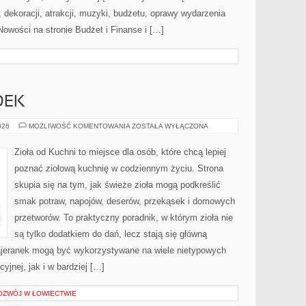
dekoracji, atrakcji, muzyki, budżetu, oprawy wydarzenia
Nowości na stronie Budżet i Finanse i […]
DEK
DOMOWY
026
MOŻLIWOŚĆ KOMENTOWANIA
ZOSTAŁA WYŁĄCZONA
OGRÓDEK
Zioła od Kuchni to miejsce dla osób, które chcą lepiej
poznać ziołową kuchnię w codziennym życiu. Strona
skupia się na tym, jak świeże zioła mogą podkreślić
smak potraw, napojów, deserów, przekąsek i domowych
przetworów. To praktyczny poradnik, w którym zioła nie
są tylko dodatkiem do dań, lecz stają się główną
majeranek mogą być wykorzystywane na wiele nietypowych
jnej, jak i w bardziej […]
ZWÓJ W ŁOWIECTWIE