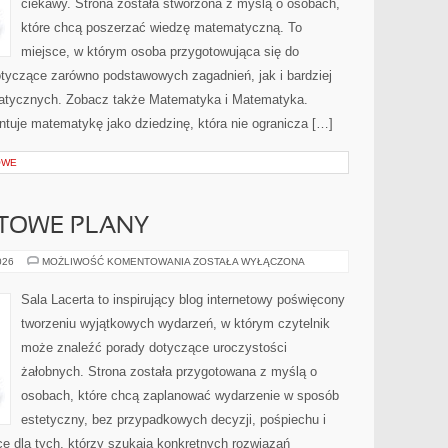
ciekawy. Strona została stworzona z myślą o osobach,
które chcą poszerzać wiedzę matematyczną. To
miejsce, w którym osoba przygotowująca się do
yczące zarówno podstawowych zagadnień, jak i bardziej
ycznych. Zobacz także Matematyka i Matematyka.
ntuje matematykę jako dziedzinę, która nie ogranicza […]
OWE
OTOWE PLANY
CHECKLISTY
026
MOŻLIWOŚĆ KOMENTOWANIA
ZOSTAŁA WYŁĄCZONA
I
GOTOWE
PLANY
Sala Lacerta to inspirujący blog internetowy poświęcony
tworzeniu wyjątkowych wydarzeń, w którym czytelnik
może znaleźć porady dotyczące uroczystości
żałobnych. Strona została przygotowana z myślą o
osobach, które chcą zaplanować wydarzenie w sposób
estetyczny, bez przypadkowych decyzji, pośpiechu i
e dla tych, którzy szukają konkretnych rozwiązań