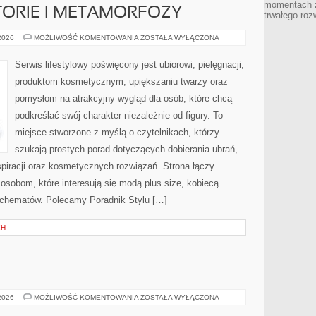
momentach z
STORIE I METAMORFOZY
trwałego roz
INSPIRUJĄCE
 2026
MOŻLIWOŚĆ KOMENTOWANIA
ZOSTAŁA WYŁĄCZONA
HISTORIE
I
METAMORFOZY
Serwis lifestylowy poświęcony jest ubiorowi, pielęgnacji,
produktom kosmetycznym, upiększaniu twarzy oraz
pomysłom na atrakcyjny wygląd dla osób, które chcą
podkreślać swój charakter niezależnie od figury. To
miejsce stworzone z myślą o czytelnikach, którzy
szukają prostych porad dotyczących dobierania ubrań,
nspiracji oraz kosmetycznych rozwiązań. Strona łączy
 osobom, które interesują się modą plus size, kobiecą
schematów. Polecamy Poradnik Stylu […]
CH
E
TESTY
 2026
MOŻLIWOŚĆ KOMENTOWANIA
ZOSTAŁA WYŁĄCZONA
I
RECENZJE