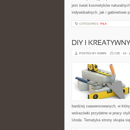
jest świat kosmetyków naturalnyc
indywidualnych, jak i gabinetowe 
CATEGORIES:
PIŁA
DIY I KREATYWN
POSTED BY ADMIN
CZE - 19 -
bardziej zaawansowanych, w który
wskazówki przydatne w pracy styli
Uroda. Tematyka strony skupia si