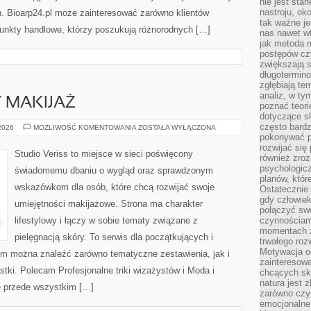
nie jest sta
nastroju, ok
h. Bioarp24.pl może zainteresować zarówno klientów
tak ważne je
punkty handlowe, którzy poszukują różnorodnych […]
nas nawet wt
jak metoda 
postępów czy
zwiększają s
długotermino
zgłębiają tem
analiz, w t
Y MAKIJAŻ
poznać teori
dotyczące sk
często bardz
DIY
 2026
MOŻLIWOŚĆ KOMENTOWANIA
ZOSTAŁA WYŁĄCZONA
I
pokonywać p
KREATYWNY
rozwijać się
MAKIJAŻ
Studio Veriss to miejsce w sieci poświęcony
również zro
psychologic
świadomemu dbaniu o wygląd oraz sprawdzonym
planów, któr
wskazówkom dla osób, które chcą rozwijać swoje
Ostatecznie 
gdy człowiek 
umiejętności makijażowe. Strona ma charakter
połączyć sw
lifestylowy i łączy w sobie tematy związane z
czynnościami
momentach z
pielęgnacją skóry. To serwis dla początkujących i
trwałego roz
Motywacja o
m można znaleźć zarówno tematyczne zestawienia, jak i
zainteresow
stki. Polecam Profesjonalne triki wizażystów i Moda i
chcących sku
natura jest 
ę przede wszystkim […]
zarówno czyn
emocjonalne