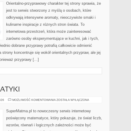
Orientalno-przyprawowy charakter tej strony sprawia, że
jest to serwis stworzony z myślą o osobach, które
odkrywają intensywne aromaty, nieoczywiste smaki i
kulinarne inspiracje z różnych stron świata. To
internetowa przestrzeń, która może zainteresować
zarówno osoby eksperymentujące w kuchni, jak i tych,
ednio dobrane przyprawy potrafią całkowicie odmienić
strony koncentruje się wokół orientalnych przypraw, ale jej
ponieważ przyprawy […]
ATYKI
HISTORIA
026
MOŻLIWOŚĆ KOMENTOWANIA
ZOSTAŁA WYŁĄCZONA
MATEMATYKI
SuperMatma.pl to nowoczesny serwis internetowy
poświęcony matematyce, który pokazuje, że świat liczb,
wzorów, równań i logicznych zależności może być