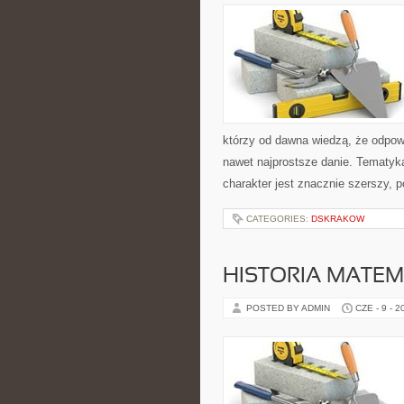
którzy od dawna wiedzą, że odpowi
nawet najprostsze danie. Tematyka 
charakter jest znacznie szerszy, 
CATEGORIES:
DSKRAKOW
HISTORIA MATEM
POSTED BY ADMIN
CZE - 9 - 2