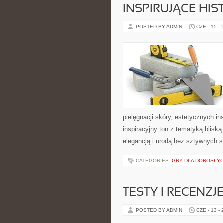
INSPIRUJĄCE HI
POSTED BY ADMIN
CZE - 15 -
pielęgnacji skóry, estetycznych i
inspiracyjny ton z tematyką bliską
elegancją i urodą bez sztywnych 
CATEGORIES:
GRY DLA DOROSŁY
TESTY I RECENZJ
POSTED BY ADMIN
CZE - 13 -