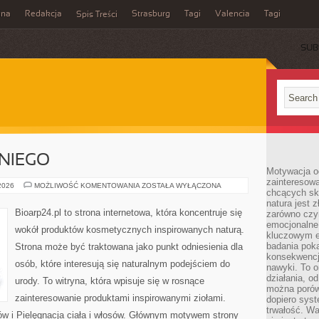
ina
Redakcja
Strasburg
Tagi
Valencia
Tagi
Spis Treści
SUB
NIEGO
Motywacja o
zainteresow
KOSMETYKI
 2026
MOŻLIWOŚĆ KOMENTOWANIA
ZOSTAŁA WYŁĄCZONA
chcących sku
DLA
NIEGO
natura jest 
Bioarp24.pl to strona internetowa, która koncentruje się
zarówno czyn
emocjonalne
wokół produktów kosmetycznych inspirowanych naturą.
kluczowym el
badania poka
Strona może być traktowana jako punkt odniesienia dla
konsekwencja
osób, które interesują się naturalnym podejściem do
nawyki. To o
działania, o
urody. To witryna, która wpisuje się w rosnące
można porówn
zainteresowanie produktami inspirowanymi ziołami.
dopiero sys
trwałość. W
ów i Pielęgnacja ciała i włosów. Głównym motywem strony