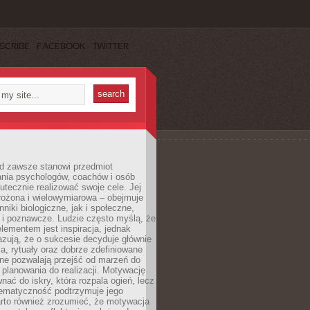
SCRIBE
FACEBOOK
TWITTER
d zawsze stanowi przedmiot
ania psychologów, coachów i osób
tecznie realizować swoje cele. Jej
złożona i wielowymiarowa – obejmuje
niki biologiczne, jak i społeczne,
 i poznawcze. Ludzie często myślą, że
ementem jest inspiracja, jednak
zują, że o sukcesie decyduje głównie
, rytuały oraz dobrze zdefiniowane
ne pozwalają przejść od marzeń do
d planowania do realizacji. Motywację
ać do iskry, która rozpala ogień, lecz
tematyczność podtrzymuje jego
arto również zrozumieć, że motywacja