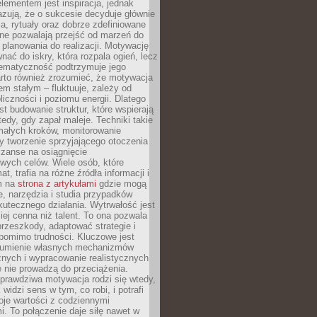
ementem jest inspiracja, jednak
zują, że o sukcesie decyduje głównie
, rytuały oraz dobrze zdefiniowane
ne pozwalają przejść od marzeń do
d planowania do realizacji. Motywację
ać do iskry, która rozpala ogień, lecz
tematyczność podtrzymuje jego
arto również zrozumieć, że motywacja
nem stałym – fluktuuje, zależy od
oliczności i poziomu energii. Dlatego
st budowanie struktur, które wspierają
edy, gdy zapał maleje. Techniki takie
małych kroków, monitorowanie
 tworzenie sprzyjającego otoczenia
zanse na osiągnięcie
wych celów. Wiele osób, które
at, trafia na różne źródła informacji i
ym na
strona z artykułami
gdzie mogą
e, narzędzia i studia przypadków
utecznego działania. Wytrwałość jest
iej cenna niż talent. To ona pozwala
rzeszkody, adaptować strategie i
 pomimo trudności. Kluczowe jest
zumienie własnych mechanizmów
znych i wypracowanie realistycznych
e nie prowadzą do przeciążenia.
prawdziwa motywacja rodzi się wtedy,
widzi sens w tym, co robi, i potrafi
oje wartości z codziennymi
. To połączenie daje siłę nawet w