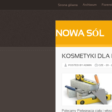
Archiwum
Fiorent
Strona główna
NOWA SÓL
KOSMETYKI DLA 
POSTED BY ADMIN
CZE - 20 -
Polecamy Pielęgnacja ciała i włos