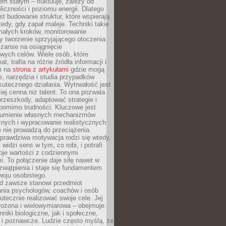
nem stałym – fluktuuje, zależy od
oliczności i poziomu energii. Dlatego
st budowanie struktur, które wspierają
edy, gdy zapał maleje. Techniki takie
małych kroków, monitorowanie
 tworzenie sprzyjającego otoczenia
zanse na osiągnięcie
wych celów. Wiele osób, które
at, trafia na różne źródła informacji i
ym na
strona z artykułami
gdzie mogą
e, narzędzia i studia przypadków
utecznego działania. Wytrwałość jest
iej cenna niż talent. To ona pozwala
rzeszkody, adaptować strategie i
 pomimo trudności. Kluczowe jest
zumienie własnych mechanizmów
znych i wypracowanie realistycznych
e nie prowadzą do przeciążenia.
prawdziwa motywacja rodzi się wtedy,
widzi sens w tym, co robi, i potrafi
oje wartości z codziennymi
. To połączenie daje siłę nawet w
wątpienia i staje się fundamentem
woju osobistego.
d zawsze stanowi przedmiot
ania psychologów, coachów i osób
tecznie realizować swoje cele. Jej
złożona i wielowymiarowa – obejmuje
niki biologiczne, jak i społeczne,
 i poznawcze. Ludzie często myślą, że