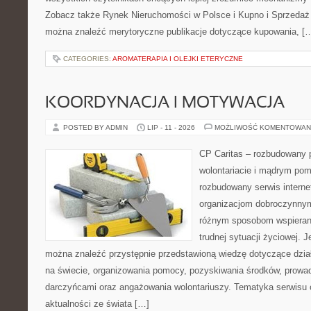
Zobacz także Rynek Nieruchomości w Polsce i Kupno i Sprzedaż
można znaleźć merytoryczne publikacje dotyczące kupowania, [
CATEGORIES:
AROMATERAPIA I OLEJKI ETERYCZNE
KOORDYNACJA I MOTYWACJA
POSTED BY ADMIN
LIP - 11 - 2026
MOŻLIWOŚĆ KOMENTOWAN
CP Caritas – rozbudowany p
wolontariacie i mądrym pom
rozbudowany serwis intern
organizacjom dobroczynnym,
różnym sposobom wspierani
trudnej sytuacji życiowej. 
można znaleźć przystępnie przedstawioną wiedzę dotyczące działa
na świecie, organizowania pomocy, pozyskiwania środków, prowad
darczyńcami oraz angażowania wolontariuszy. Tematyka serwisu 
aktualności ze świata […]