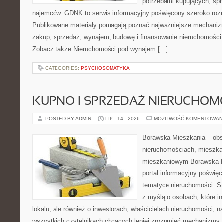
potrzebami kupujących, sprz
najemców. GDNK to serwis informacyjny poświęcony szeroko ro
Publikowane materiały pomagają poznać najważniejsze mechaniz
zakup, sprzedaż, wynajem, budowę i finansowanie nieruchomości 
Zobacz także Nieruchomości pod wynajem […]
CATEGORIES:
PSYCHOSOMATYKA
KUPNO I SPRZEDAŻ NIERUCHOM
POSTED BY ADMIN
LIP - 14 - 2026
MOŻLIWOŚĆ KOMENTOWAN
Borawska Mieszkania – ob
nieruchomościach, mieszka
mieszkaniowym Borawska Mi
portal informacyjny poświę
tematyce nieruchomości. S
z myślą o osobach, które i
lokalu, ale również o inwestorach, właścicielach nieruchomości, 
wszystkich czytelnikach chcących lepiej zrozumieć mechanizmy 