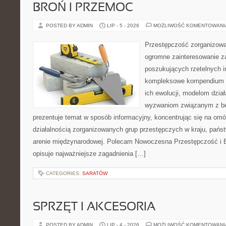
BROŃ I PRZEMOC
POSTED BY ADMIN
LIP - 5 - 2026
MOŻLIWOŚĆ KOMENTOWAN
Przestępczość zorganizowan
ogromne zainteresowanie za
poszukujących rzetelnych i
kompleksowe kompendium in
ich ewolucji, modelom dział
wyzwaniom związanym z b
prezentuje temat w sposób informacyjny, koncentrując się na om
działalnością zorganizowanych grup przestępczych w kraju, pańs
arenie międzynarodowej. Polecam Nowoczesna Przestępczość i B
opisuje najważniejsze zagadnienia […]
CATEGORIES:
SARATÓW
SPRZĘT I AKCESORIA
POSTED BY ADMIN
LIP - 4 - 2026
MOŻLIWOŚĆ KOMENTOWAN