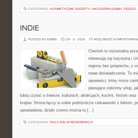
CATEGORIES:
KOSMETYCZNE GADŻETY I AKCESORIA (GĄBKI, PĘDZLE,
INDIE
POSTED BY ADMIN
LIP - 6 - 2026
MOŻLIWOŚĆ KOMENTOWAN
Cherrish to różnorodna prze
interesują się turystyką i
regiony bez pośpiechu, z ci
nowe doświadczenia. To mi
opowieści, który może zai
planujące rodzinny urlop, ja
lubią czytać o świecie, kulturach, atrakcjach, kuchni, historii ora
krajów. Strona łączy w sobie podróżnicze ciekawostki z lekkim,
opowiadania, dzięki czemu można tu […]
CATEGORIES:
ROLA SNU W REGENERACJI