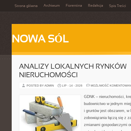
Archiwum
Fiorentina
Redakcja
Strona główna
Spis Treści
NOWA SÓL
ANALIZY LOKALNYCH RYNKÓW
NIERUCHOMOŚCI
POSTED BY ADMIN
LIP - 14 - 2026
MOŻLIWOŚĆ KOMENTOWAN
GDNK – nieruchomości, kre
budownictwo w jednym mie
i gruntów jest obszarem, 
zobowiązania łączą się z z
zmianami gospodarczymi or