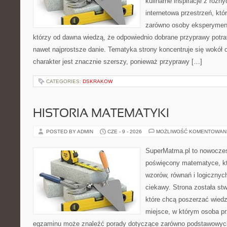
kulinarne inspiracje z różny
internetowa przestrzeń, kt
zarówno osoby eksperymentu
którzy od dawna wiedzą, że odpowiednio dobrane przyprawy potraf
nawet najprostsze danie. Tematyka strony koncentruje się wokół or
charakter jest znacznie szerszy, ponieważ przyprawy […]
CATEGORIES:
DSKRAKOW
HISTORIA MATEMATYKI
POSTED BY ADMIN
CZE - 9 - 2026
MOŻLIWOŚĆ KOMENTOWAN
SuperMatma.pl to nowoczes
poświęcony matematyce, któ
wzorów, równań i logicznyc
ciekawy. Strona została st
które chcą poszerzać wied
miejsce, w którym osoba pr
egzaminu może znaleźć porady dotyczące zarówno podstawowych z