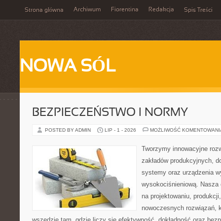
Archiwum
Fiorentina
Redakcja
Strona główna
Spis Treści
NOWA SÓL
BEZPIECZEŃSTWO I NORMY
POSTED BY ADMIN
LIP - 1 - 2026
MOŻLIWOŚĆ KOMENTOWAN
Tworzymy innowacyjne rozw
zakładów produkcyjnych, d
systemy oraz urządzenia w
wysokociśnieniową. Nasza d
na projektowaniu, produkcji
nowoczesnych rozwiązań, k
wszędzie tam, gdzie liczy się efektywność, dokładność oraz b