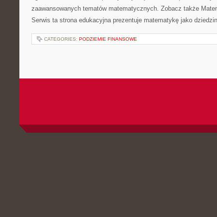
zaawansowanych tematów matematycznych. Zobacz także Matem
Serwis ta strona edukacyjna prezentuje matematykę jako dziedzin
CATEGORIES:
PODZIEMIE FINANSOWE