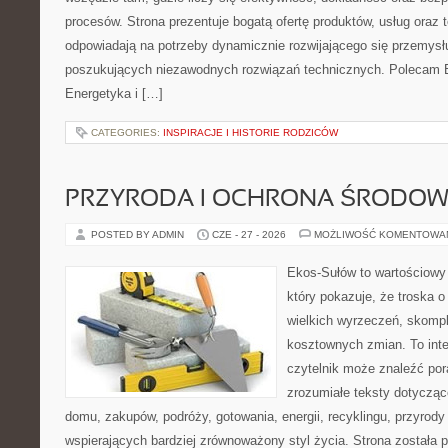
procesów. Strona prezentuje bogatą ofertę produktów, usług oraz t
odpowiadają na potrzeby dynamicznie rozwijającego się przemysłu
poszukujących niezawodnych rozwiązań technicznych. Polecam E
Energetyka i […]
CATEGORIES:
INSPIRACJE I HISTORIE RODZICÓW
PRZYRODA I OCHRONA ŚRODOW
POSTED BY ADMIN
CZE - 27 - 2026
MOŻLIWOŚĆ KOMENTOWA
Ekos-Sułów to wartościowy 
który pokazuje, że troska 
wielkich wyrzeczeń, skompl
kosztownych zmian. To int
czytelnik może znaleźć por
zrozumiałe teksty dotyczą
domu, zakupów, podróży, gotowania, energii, recyklingu, przyrod
wspierających bardziej zrównoważony styl życia. Strona została