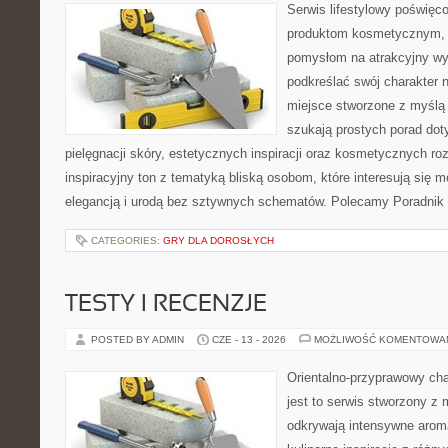
Serwis lifestylowy poświęcon
produktom kosmetycznym, u
pomysłom na atrakcyjny wyg
podkreślać swój charakter n
miejsce stworzone z myślą 
szukają prostych porad dot
pielęgnacji skóry, estetycznych inspiracji oraz kosmetycznych ro
inspiracyjny ton z tematyką bliską osobom, które interesują się m
elegancją i urodą bez sztywnych schematów. Polecamy Poradnik 
CATEGORIES:
GRY DLA DOROSŁYCH
TESTY I RECENZJE
POSTED BY ADMIN
CZE - 13 - 2026
MOŻLIWOŚĆ KOMENTOWA
Orientalno-przyprawowy char
jest to serwis stworzony z 
odkrywają intensywne aroma