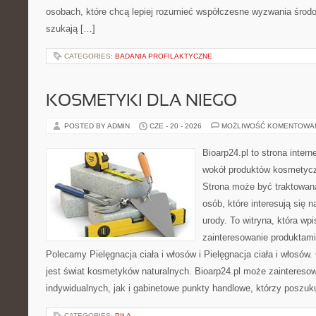
osobach, które chcą lepiej rozumieć współczesne wyzwania środ
szukają […]
CATEGORIES:
BADANIA PROFILAKTYCZNE
KOSMETYKI DLA NIEGO
POSTED BY ADMIN
CZE - 20 - 2026
MOŻLIWOŚĆ KOMENTOWA
Bioarp24.pl to strona intern
wokół produktów kosmetycz
Strona może być traktowana
osób, które interesują się 
urody. To witryna, która wp
zainteresowanie produktami
Polecamy Pielęgnacja ciała i włosów i Pielęgnacja ciała i włos
jest świat kosmetyków naturalnych. Bioarp24.pl może zaintereso
indywidualnych, jak i gabinetowe punkty handlowe, którzy poszuk
CATEGORIES:
PIŁA