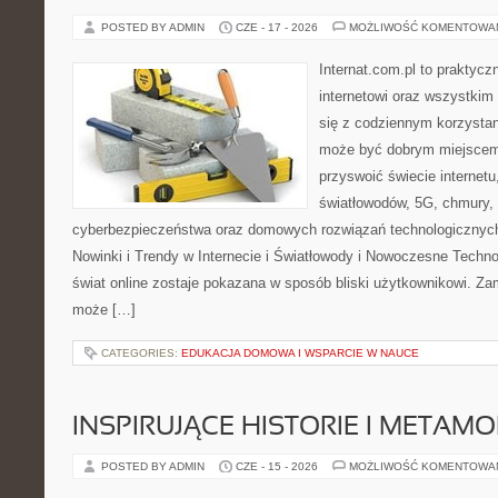
POSTED BY ADMIN
CZE - 17 - 2026
MOŻLIWOŚĆ KOMENTOWA
Internat.com.pl to praktyc
internetowi oraz wszystkim
się z codziennym korzystan
może być dobrym miejscem 
przyswoić świecie internet
światłowodów, 5G, chmury, 
cyberbezpieczeństwa oraz domowych rozwiązań technologicznych
Nowinki i Trendy w Internecie i Światłowody i Nowoczesne Techno
świat online zostaje pokazana w sposób bliski użytkownikowi. Zami
może […]
CATEGORIES:
EDUKACJA DOMOWA I WSPARCIE W NAUCE
INSPIRUJĄCE HISTORIE I METAM
POSTED BY ADMIN
CZE - 15 - 2026
MOŻLIWOŚĆ KOMENTOWA