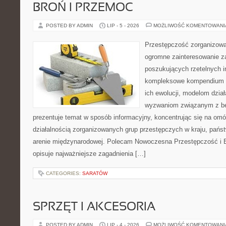
BROŃ I PRZEMOC
POSTED BY ADMIN
LIP - 5 - 2026
MOŻLIWOŚĆ KOMENTOWAN
Przestępczość zorganizowan
ogromne zainteresowanie za
poszukujących rzetelnych i
kompleksowe kompendium in
ich ewolucji, modelom dział
wyzwaniom związanym z b
prezentuje temat w sposób informacyjny, koncentrując się na om
działalnością zorganizowanych grup przestępczych w kraju, pańs
arenie międzynarodowej. Polecam Nowoczesna Przestępczość i B
opisuje najważniejsze zagadnienia […]
CATEGORIES:
SARATÓW
SPRZĘT I AKCESORIA
POSTED BY ADMIN
LIP - 4 - 2026
MOŻLIWOŚĆ KOMENTOWAN