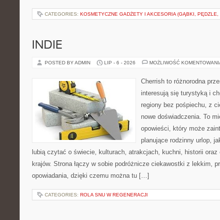
CATEGORIES:
KOSMETYCZNE GADŻETY I AKCESORIA (GĄBKI, PĘDZLE,
INDIE
POSTED BY ADMIN
LIP - 6 - 2026
MOŻLIWOŚĆ KOMENTOWAN
Cherrish to różnorodna prze
interesują się turystyką i
regiony bez pośpiechu, z ci
nowe doświadczenia. To mi
opowieści, który może zai
planujące rodzinny urlop, ja
lubią czytać o świecie, kulturach, atrakcjach, kuchni, historii ora
krajów. Strona łączy w sobie podróżnicze ciekawostki z lekkim,
opowiadania, dzięki czemu można tu […]
CATEGORIES:
ROLA SNU W REGENERACJI