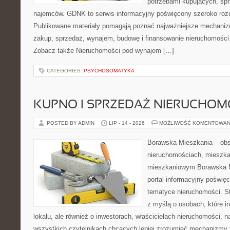
potrzebami kupujących, sprz
najemców. GDNK to serwis informacyjny poświęcony szeroko ro
Publikowane materiały pomagają poznać najważniejsze mechaniz
zakup, sprzedaż, wynajem, budowę i finansowanie nieruchomości 
Zobacz także Nieruchomości pod wynajem […]
CATEGORIES:
PSYCHOSOMATYKA
KUPNO I SPRZEDAŻ NIERUCHOM
POSTED BY ADMIN
LIP - 14 - 2026
MOŻLIWOŚĆ KOMENTOWAN
Borawska Mieszkania – ob
nieruchomościach, mieszka
mieszkaniowym Borawska Mi
portal informacyjny poświę
tematyce nieruchomości. S
z myślą o osobach, które i
lokalu, ale również o inwestorach, właścicielach nieruchomości, 
wszystkich czytelnikach chcących lepiej zrozumieć mechanizmy 