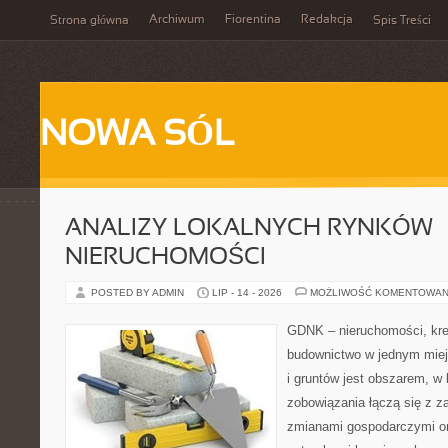
Archiwum
Fiorentina
Redakcja
Strona główna
Spis Treści
NOWA SÓL
ANALIZY LOKALNYCH RYNKÓW
NIERUCHOMOŚCI
POSTED BY ADMIN
LIP - 14 - 2026
MOŻLIWOŚĆ KOMENTOWAN
GDNK – nieruchomości, kre
budownictwo w jednym mie
i gruntów jest obszarem, 
zobowiązania łączą się z z
zmianami gospodarczymi or