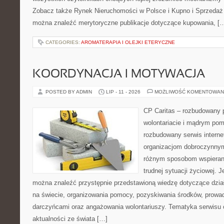
Zobacz także Rynek Nieruchomości w Polsce i Kupno i Sprzedaż
można znaleźć merytoryczne publikacje dotyczące kupowania, [
CATEGORIES:
AROMATERAPIA I OLEJKI ETERYCZNE
KOORDYNACJA I MOTYWACJA
POSTED BY ADMIN
LIP - 11 - 2026
MOŻLIWOŚĆ KOMENTOWAN
CP Caritas – rozbudowany p
wolontariacie i mądrym pom
rozbudowany serwis intern
organizacjom dobroczynnym,
różnym sposobom wspierani
trudnej sytuacji życiowej. 
można znaleźć przystępnie przedstawioną wiedzę dotyczące działa
na świecie, organizowania pomocy, pozyskiwania środków, prowad
darczyńcami oraz angażowania wolontariuszy. Tematyka serwisu 
aktualności ze świata […]