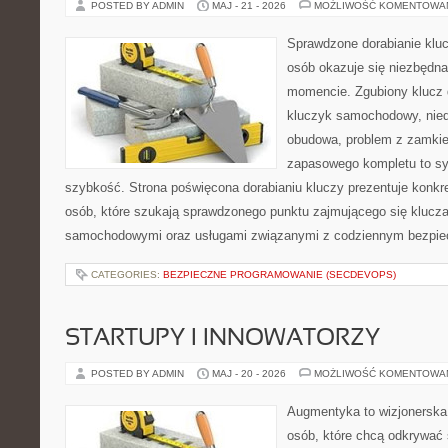
POSTED BY ADMIN
MAJ - 21 - 2026
MOŻLIWOŚĆ KOMENTOWA
Sprawdzone dorabianie kluc
osób okazuje się niezbędn
momencie. Zgubiony klucz 
kluczyk samochodowy, niedz
obudowa, problem z zamkie
zapasowego kompletu to syt
szybkość. Strona poświęcona dorabianiu kluczy prezentuje konkre
osób, które szukają sprawdzonego punktu zajmującego się klucz
samochodowymi oraz usługami związanymi z codziennym bezpie
CATEGORIES:
BEZPIECZNE PROGRAMOWANIE (SECDEVOPS)
STARTUPY I INNOWATORZY
POSTED BY ADMIN
MAJ - 20 - 2026
MOŻLIWOŚĆ KOMENTOWA
Augmentyka to wizjonerska 
osób, które chcą odkrywać 