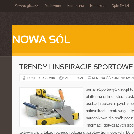
Archiwum
Fiorentina
Redakcja
Strona główna
Spis Treści
NOWA SÓL
TRENDY I INSPIRACJE SPORTOWE
POSTED BY ADMIN
CZE - 1 - 2026
MOŻLIWOŚĆ KOMENTOWAN
portal eSportowySklep.pl to
platforma online, która zos
osobach uprawiających spor
miłośnikach sportowego styl
poradnikową dla osób pos
informacji dotyczących spor
aktywnych, a także różnego rodzaju gadżetów treningowych. Dzięk