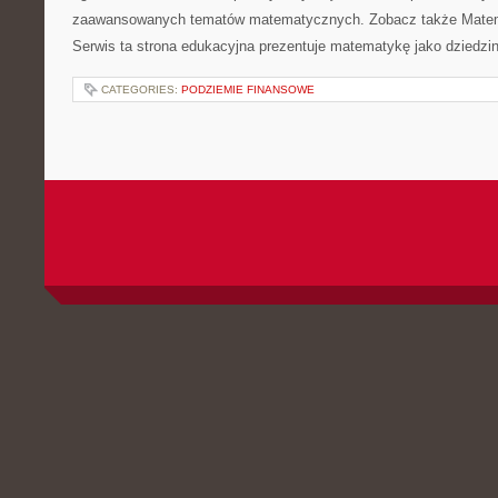
zaawansowanych tematów matematycznych. Zobacz także Matem
Serwis ta strona edukacyjna prezentuje matematykę jako dziedzin
CATEGORIES:
PODZIEMIE FINANSOWE