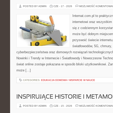
POSTED BY ADMIN
CZE - 17 - 2026
MOŻLIWOŚĆ KOMENTOWA
Internat.com.pl to praktyc
internetowi oraz wszystkim
się z codziennym korzystan
może być dobrym miejscem 
przyswoić świecie internet
światłowodów, 5G, chmury, 
cyberbezpieczeństwa oraz domowych rozwiązań technologicznych
Nowinki i Trendy w Internecie i Światłowody i Nowoczesne Techno
świat online zostaje pokazana w sposób bliski użytkownikowi. Zami
może […]
CATEGORIES:
EDUKACJA DOMOWA I WSPARCIE W NAUCE
INSPIRUJĄCE HISTORIE I METAM
POSTED BY ADMIN
CZE - 15 - 2026
MOŻLIWOŚĆ KOMENTOWA