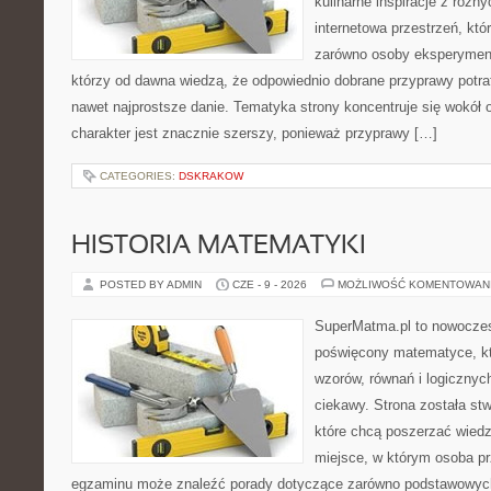
kulinarne inspiracje z różny
internetowa przestrzeń, kt
zarówno osoby eksperymentu
którzy od dawna wiedzą, że odpowiednio dobrane przyprawy potraf
nawet najprostsze danie. Tematyka strony koncentruje się wokół or
charakter jest znacznie szerszy, ponieważ przyprawy […]
CATEGORIES:
DSKRAKOW
HISTORIA MATEMATYKI
POSTED BY ADMIN
CZE - 9 - 2026
MOŻLIWOŚĆ KOMENTOWAN
SuperMatma.pl to nowoczes
poświęcony matematyce, któ
wzorów, równań i logicznyc
ciekawy. Strona została st
które chcą poszerzać wied
miejsce, w którym osoba pr
egzaminu może znaleźć porady dotyczące zarówno podstawowych z