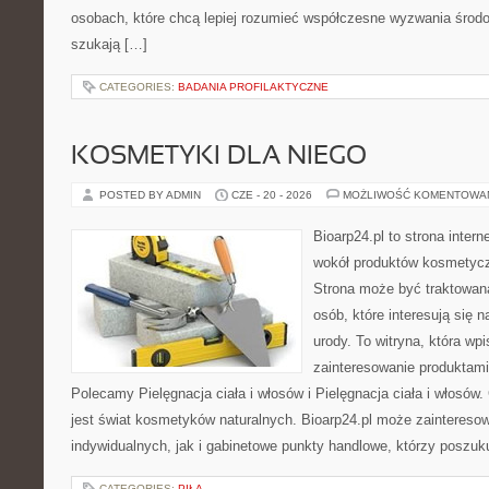
osobach, które chcą lepiej rozumieć współczesne wyzwania środ
szukają […]
CATEGORIES:
BADANIA PROFILAKTYCZNE
KOSMETYKI DLA NIEGO
POSTED BY ADMIN
CZE - 20 - 2026
MOŻLIWOŚĆ KOMENTOWA
Bioarp24.pl to strona intern
wokół produktów kosmetycz
Strona może być traktowana
osób, które interesują się 
urody. To witryna, która wp
zainteresowanie produktami
Polecamy Pielęgnacja ciała i włosów i Pielęgnacja ciała i włos
jest świat kosmetyków naturalnych. Bioarp24.pl może zaintereso
indywidualnych, jak i gabinetowe punkty handlowe, którzy poszuk
CATEGORIES:
PIŁA