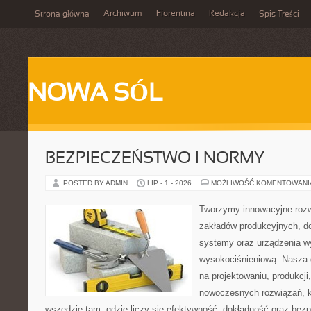
Archiwum
Fiorentina
Redakcja
Strona główna
Spis Treści
NOWA SÓL
BEZPIECZEŃSTWO I NORMY
POSTED BY ADMIN
LIP - 1 - 2026
MOŻLIWOŚĆ KOMENTOWAN
Tworzymy innowacyjne rozw
zakładów produkcyjnych, d
systemy oraz urządzenia w
wysokociśnieniową. Nasza d
na projektowaniu, produkcji
nowoczesnych rozwiązań, k
wszędzie tam, gdzie liczy się efektywność, dokładność oraz b