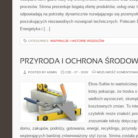
procesów. Strona prezentuje bogatą ofertę produktów, usług oraz t
odpowiadają na potrzeby dynamicznie rozwijającego się przemysłu
poszukujących niezawodnych rozwiązań technicznych. Polecam E
Energetyka i […]
CATEGORIES:
INSPIRACJE I HISTORIE RODZICÓW
PRZYRODA I OCHRONA ŚRODOW
POSTED BY ADMIN
CZE - 27 - 2026
MOŻLIWOŚĆ KOMENTOWA
Ekos-Sułów to wartościowy 
który pokazuje, że troska 
wielkich wyrzeczeń, skompl
kosztownych zmian. To int
czytelnik może znaleźć por
zrozumiałe teksty dotyczą
domu, zakupów, podróży, gotowania, energii, recyklingu, przyrod
wspierających bardziej zrównoważony styl życia. Strona została