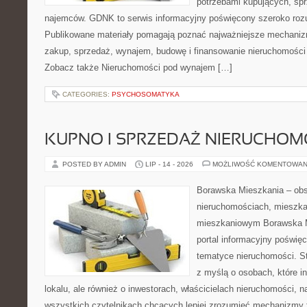
potrzebami kupujących, sprz
najemców. GDNK to serwis informacyjny poświęcony szeroko ro
Publikowane materiały pomagają poznać najważniejsze mechaniz
zakup, sprzedaż, wynajem, budowę i finansowanie nieruchomości 
Zobacz także Nieruchomości pod wynajem […]
CATEGORIES:
PSYCHOSOMATYKA
KUPNO I SPRZEDAŻ NIERUCHOM
POSTED BY ADMIN
LIP - 14 - 2026
MOŻLIWOŚĆ KOMENTOWAN
Borawska Mieszkania – ob
nieruchomościach, mieszka
mieszkaniowym Borawska Mi
portal informacyjny poświę
tematyce nieruchomości. S
z myślą o osobach, które i
lokalu, ale również o inwestorach, właścicielach nieruchomości, 
wszystkich czytelnikach chcących lepiej zrozumieć mechanizmy 