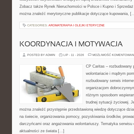
Zobacz także Rynek Nieruchomości w Polsce i Kupno i Sprzedaż
można znaleźć merytoryczne publikacje dotyczące kupowania, [
CATEGORIES:
AROMATERAPIA I OLEJKI ETERYCZNE
KOORDYNACJA I MOTYWACJA
POSTED BY ADMIN
LIP - 11 - 2026
MOŻLIWOŚĆ KOMENTOWAN
CP Caritas – rozbudowany p
wolontariacie i mądrym pom
rozbudowany serwis intern
organizacjom dobroczynnym,
różnym sposobom wspierani
trudnej sytuacji życiowej. 
można znaleźć przystępnie przedstawioną wiedzę dotyczące działa
na świecie, organizowania pomocy, pozyskiwania środków, prowad
darczyńcami oraz angażowania wolontariuszy. Tematyka serwisu 
aktualności ze świata […]