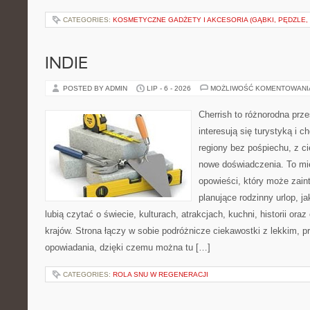
CATEGORIES:
KOSMETYCZNE GADŻETY I AKCESORIA (GĄBKI, PĘDZLE,
INDIE
POSTED BY ADMIN
LIP - 6 - 2026
MOŻLIWOŚĆ KOMENTOWAN
Cherrish to różnorodna prze
interesują się turystyką i
regiony bez pośpiechu, z ci
nowe doświadczenia. To mi
opowieści, który może zai
planujące rodzinny urlop, ja
lubią czytać o świecie, kulturach, atrakcjach, kuchni, historii ora
krajów. Strona łączy w sobie podróżnicze ciekawostki z lekkim,
opowiadania, dzięki czemu można tu […]
CATEGORIES:
ROLA SNU W REGENERACJI