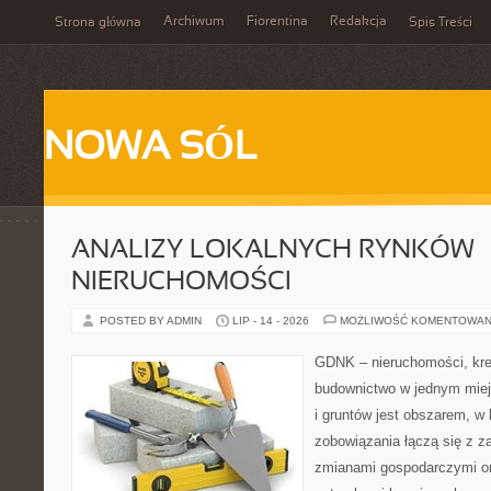
Archiwum
Fiorentina
Redakcja
Strona główna
Spis Treści
NOWA SÓL
ANALIZY LOKALNYCH RYNKÓW
NIERUCHOMOŚCI
POSTED BY ADMIN
LIP - 14 - 2026
MOŻLIWOŚĆ KOMENTOWAN
GDNK – nieruchomości, kre
budownictwo w jednym mie
i gruntów jest obszarem, 
zobowiązania łączą się z z
zmianami gospodarczymi or