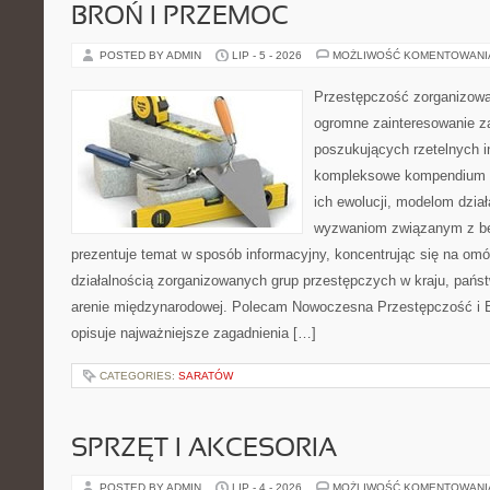
BROŃ I PRZEMOC
POSTED BY ADMIN
LIP - 5 - 2026
MOŻLIWOŚĆ KOMENTOWAN
Przestępczość zorganizowan
ogromne zainteresowanie za
poszukujących rzetelnych i
kompleksowe kompendium in
ich ewolucji, modelom dział
wyzwaniom związanym z b
prezentuje temat w sposób informacyjny, koncentrując się na om
działalnością zorganizowanych grup przestępczych w kraju, pańs
arenie międzynarodowej. Polecam Nowoczesna Przestępczość i B
opisuje najważniejsze zagadnienia […]
CATEGORIES:
SARATÓW
SPRZĘT I AKCESORIA
POSTED BY ADMIN
LIP - 4 - 2026
MOŻLIWOŚĆ KOMENTOWAN