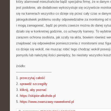
który alarmował mieszkańców bądź specjalna firmę, że w danym m
jest podobnie, ale dodatkowo wykorzystuje się oczywiście monito
się na kamerach wszystko co dzieje się przez cały czas w dan
jakiegokolwiek problemu osoby odpowiedzialne za monitoring od ra
i mogą zareagować, bądź po prostu zawsze można do danej sytuac
działo się w konkretnej godzinie, co uchwyciły kamery. To wybitni
zarazem ochrona osobista, jak szafy na akta, bowiem również w
znajdować się odpowiednie pomieszczenia z monitorami oraz figura
co dzieje się wokół, nie musząc robić tego chodząc wokół poses
pomysłu lub należytej ilości pieniędzy, bo niestety wszystko koszt
źródło:
———————————
1.
przeczytaj całość
2.
sprawdź szczegóły
3.
kliknij, aby poznać
4.
https://skipior-alkohole.pl
5.
https://www.zwarszawy-naweekend.pl