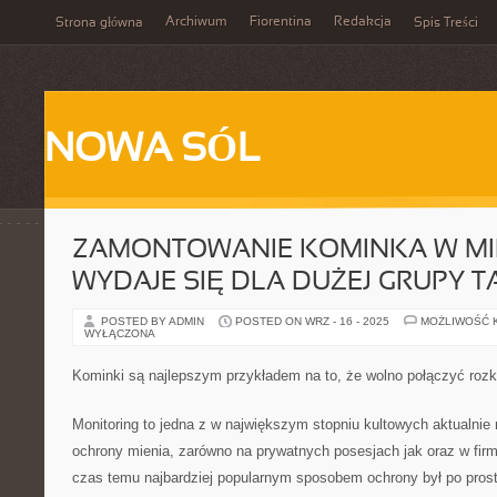
Archiwum
Fiorentina
Redakcja
Strona główna
Spis Treści
NOWA SÓL
ZAMONTOWANIE KOMINKA W MI
WYDAJE SIĘ DLA DUŻEJ GRUPY T
POSTED BY ADMIN
POSTED ON WRZ - 16 - 2025
MOŻLIWOŚĆ 
WYŁĄCZONA
Kominki są najlepszym przykładem na to, że wolno połączyć roz
Monitoring to jedna z w największym stopniu kultowych aktualni
ochrony mienia, zarówno na prywatnych posesjach jak oraz w firm
czas temu najbardziej popularnym sposobem ochrony był po pros