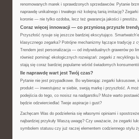
renomowanych marek i sprawdzonych sprzedawców. Pytanie brzmi:
naprawdę unikalnego i trwałego niż kolejną tanią imitację? Zegarki
koronie — nie tylko ozdoba, lecz też gwarancja jakości i prestiżu.
Coraz więcej innowacji — co przyniosą przyszłe trend
Przyszłość rysuje się jeszcze bardziej ekscytująco. Smartwatch’
klasycznego zegarka? Potrójne mechanizmy łączące tradycję z c
Trendem jest personalizacja — od indywidualnych grawerów po li
również pominąć ekologicznych rozwiązań: zegarki z recyklingu 
stają się coraz bardziej popularne wśród świadomych konsumentó
Ile naprawdę wart jest Twój czas?
Pytanie nie jest przypadkowe. Bo wybierając zegarki luksusowe, i
produkt — inwestujesz w siebie, swoją markę i przyszłość. A moż
podejścia do tego, co nosisz na nadgarstku? Może warto postawi
będzie odzwierciedlać Twoje aspiracje i gust?
Zachęcam Was do podzielenia się własnymi opiniami i spostrzeże
najbardziej przykuły Waszą uwagę? Czy uważacie, że zegarki lu
symbolem statusu czy już raczej elementem codziennego stylu ż