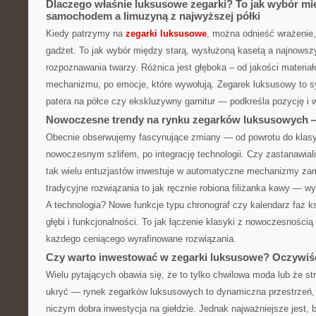
Dlaczego właśnie luksusowe zegarki? To jak wybór m
samochodem a limuzyną z najwyższej półki
Kiedy patrzymy na
zegarki luksusowe
, można odnieść wrażenie, 
gadżet. To jak wybór między starą, wysłużoną kasetą a najnows
rozpoznawania twarzy. Różnica jest głęboka – od jakości materiał
mechanizmu, po emocje, które wywołują. Zegarek luksusowy to s
patera na półce czy ekskluzywny garnitur — podkreśla pozycję i
Nowoczesne trendy na rynku zegarków luksusowych — 
Obecnie obserwujemy fascynujące zmiany — od powrotu do klas
nowoczesnym szlifem, po integrację technologii. Czy zastanawiali
tak wielu entuzjastów inwestuje w automatyczne mechanizmy za
tradycyjne rozwiązania to jak ręcznie robiona filiżanka kawy — wy
A technologia? Nowe funkcje typu chronograf czy kalendarz faz 
głębi i funkcjonalności. To jak łączenie klasyki z nowoczesnością
każdego ceniącego wyrafinowane rozwiązania.
Czy warto inwestować w zegarki luksusowe? Oczywiśc
Wielu pytających obawia się, że to tylko chwilowa moda lub że str
ukryć — rynek zegarków luksusowych to dynamiczna przestrzeń,
niczym dobra inwestycja na giełdzie. Jednak najważniejsze jest,