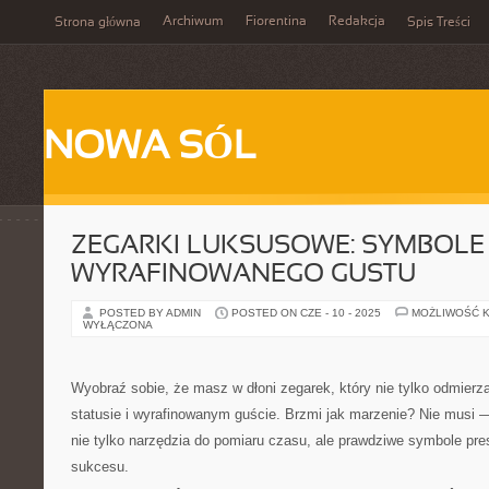
Archiwum
Fiorentina
Redakcja
Strona główna
Spis Treści
NOWA SÓL
ZEGARKI LUKSUSOWE: SYMBOLE 
WYRAFINOWANEGO GUSTU
POSTED BY ADMIN
POSTED ON CZE - 10 - 2025
MOŻLIWOŚĆ 
WYŁĄCZONA
Wyobraź sobie, że masz w dłoni zegarek, który nie tylko odmierz
statusie i wyrafinowanym guście. Brzmi jak marzenie? Nie musi 
nie tylko narzędzia do pomiaru czasu, ale prawdziwe symbole presti
sukcesu.