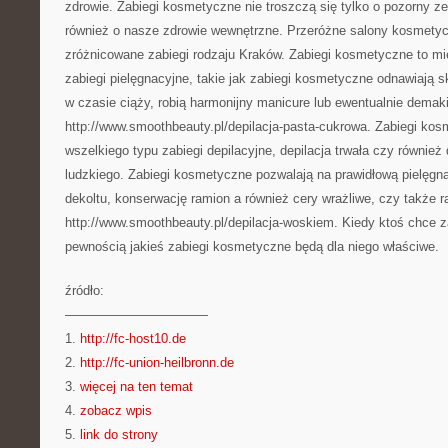
zdrowie. Zabiegi kosmetyczne nie troszczą się tylko o pozorny z
również o nasze zdrowie wewnętrzne. Przeróżne salony kosmety
zróżnicowane zabiegi rodzaju Kraków. Zabiegi kosmetyczne to mi
zabiegi pielęgnacyjne, takie jak zabiegi kosmetyczne odnawiają s
w czasie ciąży, robią harmonijny manicure lub ewentualnie demak
http://www.smoothbeauty.pl/depilacja-pasta-cukrowa. Zabiegi kos
wszelkiego typu zabiegi depilacyjne, depilacja trwała czy również 
ludzkiego. Zabiegi kosmetyczne pozwalają na prawidłową pielęgna
dekoltu, konserwację ramion a również cery wrażliwe, czy także ra
http://www.smoothbeauty.pl/depilacja-woskiem. Kiedy ktoś chce za
pewnością jakieś zabiegi kosmetyczne będą dla niego właściwe.
źródło:
———————————
1.
http://fc-host10.de
2.
http://fc-union-heilbronn.de
3.
więcej na ten temat
4.
zobacz wpis
5.
link do strony