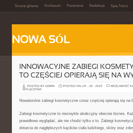
Archiwum
Fiorentina
Redakcja
Strona główna
Spis Treści
NOWA SÓL
INNOWACYJNE ZABIEGI KOSMET
TO CZĘŚCIEJ OPIERAJĄ SIĘ NA W
POSTED BY ADMIN
POSTED ON LIP - 29 - 2025
MOŻLIWOŚĆ 
WYŁĄCZONA
Nowatorskie zabiegi kosmetyczne coraz częściej opierają się na 
Zabiegi kosmetyczne to niezwykle atrakcyjny obecnie biznes. Każ
prawidłowo wyglądać, ale nie chodzi tylko o to. Zabiegi kosmety
dotarcia do najgłębszych kącików ciała ludzkiego, skóry oraz zden