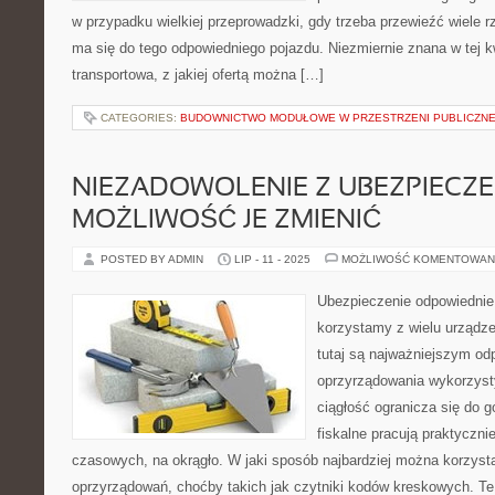
w przypadku wielkiej przeprowadzki, gdy trzeba przewieźć wiele r
ma się do tego odpowiedniego pojazdu. Niezmiernie znana w tej kw
transportowa, z jakiej ofertą można […]
CATEGORIES:
BUDOWNICTWO MODUŁOWE W PRZESTRZENI PUBLICZNE
NIEZADOWOLENIE Z UBEZPIECZE
MOŻLIWOŚĆ JE ZMIENIĆ
POSTED BY ADMIN
LIP - 11 - 2025
MOŻLIWOŚĆ KOMENTOWAN
Ubezpieczenie odpowiednie
korzystamy z wielu urządze
tutaj są najważniejszym od
oprzyrządowania wykorzyst
ciągłość ogranicza się do g
fiskalne pracują praktyczni
czasowych, na okrągło. W jaki sposób najbardziej można korzysta
oprzyrządowań, choćby takich jak czytniki kodów kreskowych. Te