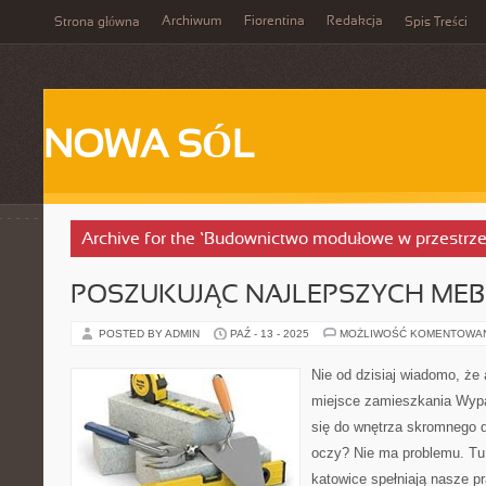
Archiwum
Fiorentina
Redakcja
Strona główna
Spis Treści
NOWA SÓL
Archive for the ‘Budownictwo modułowe w przestrzen
POSZUKUJĄC NAJLEPSZYCH MEB
POSTED BY ADMIN
PAŹ - 13 - 2025
MOŻLIWOŚĆ KOMENTOWA
Nie od dzisiaj wiadomo, ż
miejsce zamieszkania Wypat
się do wnętrza skromnego d
oczy? Nie ma problemu. Tu
katowice spełniają nasze pr