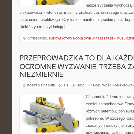
nasze życzenia wychodzą n
unikatowości – wtenczas musimy znaleźć coś droższego oraz z
natężeniem osobliwego. Czy ludzie manifestują siebie przez kupn
Niektórzy nie przykładają […]
CATEGORIES:
BUDOWNICTWO MODUŁOWE W PRZESTRZENI PUBLICZNE
PRZEPROWADZKA TO DLA KAŻD
OGROMNE WYZWANIE. TRZEBA Z
NIEZMIERNIE
POSTED BY ADMIN
SIE - 16 - 2025
MOŻLIWOŚĆ KOMENTOWA
Czasami każdemu kierowcy
części samochodowe Firmy 
różnych petentów, ponieważ
potrzebne. W szczególności
znacznych rzeczy, jak i art
przewiezienia. Usługi tego 