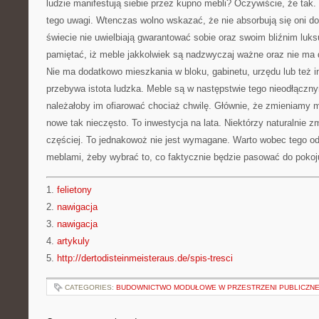
ludzie manifestują siebie przez kupno mebli? Oczywiście, że tak. 
tego uwagi. Wtenczas wolno wskazać, że nie absorbują się oni 
świecie nie uwielbiają gwarantować sobie oraz swoim bliźnim luk
pamiętać, iż meble jakkolwiek są nadzwyczaj ważne oraz nie ma 
Nie ma dodatkowo mieszkania w bloku, gabinetu, urzędu lub też i
przebywa istota ludzka. Meble są w następstwie tego nieodłączn
należałoby im ofiarować chociaż chwilę. Głównie, że zmieniamy
nowe tak nieczęsto. To inwestycja na lata. Niektórzy naturalnie z
częściej. To jednakowoż nie jest wymagane. Warto wobec tego od
meblami, żeby wybrać to, co faktycznie będzie pasować do pokoj
1.
felietony
2.
nawigacja
3.
nawigacja
4.
artykuly
5.
http://dertodisteinmeisteraus.de/spis-tresci
CATEGORIES:
BUDOWNICTWO MODUŁOWE W PRZESTRZENI PUBLICZNE