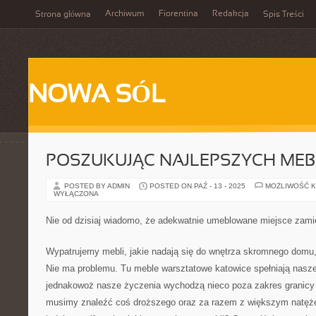
Archiwum
Fiorentina
Redakcja
Strona główna
Spis Treści
NOWA SÓL
POSZUKUJĄC NAJLEPSZYCH MEB
POSTED BY ADMIN
POSTED ON PAŹ - 13 - 2025
MOŻLIWOŚĆ 
WYŁĄCZONA
Nie od dzisiaj wiadomo, że adekwatnie umeblowane miejsce zami
Wypatrujemy mebli, jakie nadają się do wnętrza skromnego domu, 
Nie ma problemu. Tu meble warsztatowe katowice spełniają nasze 
jednakowoż nasze życzenia wychodzą nieco poza zakres granicy
musimy znaleźć coś droższego oraz za razem z większym natęż