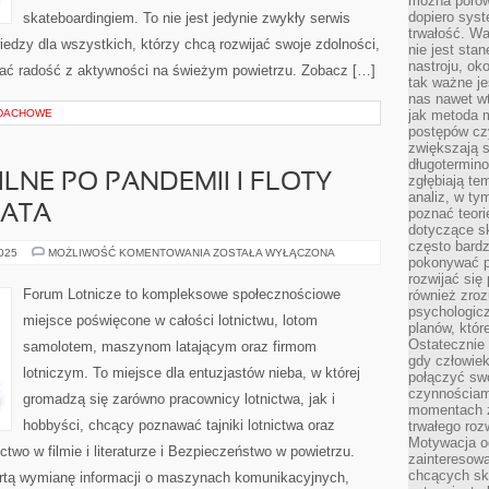
można porówn
dopiero sys
skateboardingiem. To nie jest jedynie zwykły serwis
trwałość. W
iedzy dla wszystkich, którzy chcą rozwijać swoje zdolności,
nie jest sta
nastroju, ok
ać radość z aktywności na świeżym powietrzu. Zobacz […]
tak ważne je
nas nawet wt
 DACHOWE
jak metoda 
postępów czy
zwiększają s
długotermino
LNE PO PANDEMII I FLOTY
zgłębiają tem
analiz, w t
IATA
poznać teori
dotyczące sk
często bardz
LOTNICTWO
2025
MOŻLIWOŚĆ KOMENTOWANIA
ZOSTAŁA WYŁĄCZONA
pokonywać p
CYWILNE
PO
rozwijać się
PANDEMII
Forum Lotnicze to kompleksowe społecznościowe
również zro
I
psychologic
FLOTY
miejsce poświęcone w całości lotnictwu, lotom
POWIETRZNE
planów, któr
ŚWIATA
Ostatecznie 
samolotem, maszynom latającym oraz firmom
gdy człowiek 
lotniczym. To miejsce dla entuzjastów nieba, w której
połączyć sw
czynnościami
gromadzą się zarówno pracownicy lotnictwa, jak i
momentach z
hobbyści, chcący poznawać tajniki lotnictwa oraz
trwałego roz
Motywacja o
two w filmie i literaturze i Bezpieczeństwo w powietrzu.
zainteresow
chcących sku
rtą wymianę informacji o maszynach komunikacyjnych,