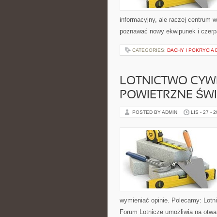
informacyjny, ale raczej centrum w
poznawać nowy ekwipunek i czerp
CATEGORIES:
DACHY I POKRYCIA
LOTNICTWO CYWI
POWIETRZNE ŚW
POSTED BY ADMIN
LIS - 27 - 
wymieniać opinie. Polecamy: Lotnic
Forum Lotnicze umożliwia na otwa