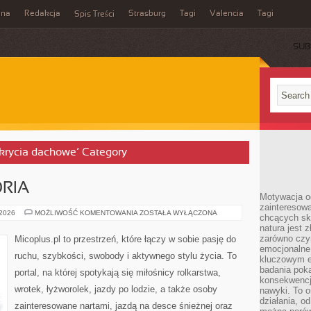
ina
Redakcja
Strasburg
Tagi
Valencia
Tagi
Spis Treści
SUB
okrycia dachowe’ Category
ORIA
Motywacja o
zainteresow
SPRZĘT
 2026
MOŻLIWOŚĆ KOMENTOWANIA
ZOSTAŁA WYŁĄCZONA
chcących sku
I
natura jest 
AKCESORIA
zarówno czyn
Micoplus.pl to przestrzeń, które łączy w sobie pasję do
emocjonalne
ruchu, szybkości, swobody i aktywnego stylu życia. To
kluczowym el
badania poka
portal, na której spotykają się miłośnicy rolkarstwa,
konsekwencja
wrotek, łyżworolek, jazdy po lodzie, a także osoby
nawyki. To o
działania, o
zainteresowane nartami, jazdą na desce śnieżnej oraz