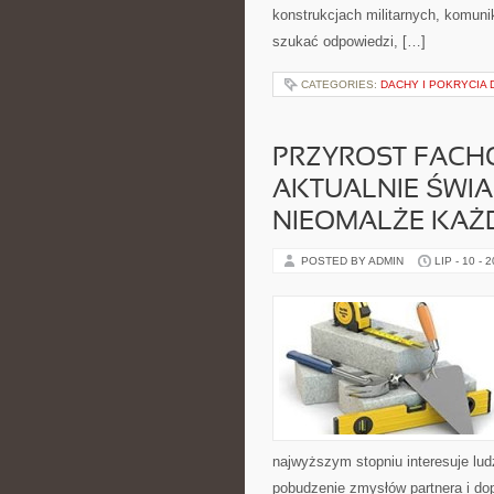
konstrukcjach militarnych, komunik
szukać odpowiedzi, […]
CATEGORIES:
DACHY I POKRYCIA
PRZYROST FACH
AKTUALNIE ŚWIA
NIEOMALŻE KAŻD
POSTED BY ADMIN
LIP - 10 - 
najwyższym stopniu interesuje lud
pobudzenie zmysłów partnera i dop