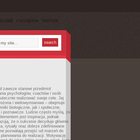
SCRIBE
FACEBOOK
TWITTER
d zawsze stanowi przedmiot
ania psychologów, coachów i osób
tecznie realizować swoje cele. Jej
złożona i wielowymiarowa – obejmuje
niki biologiczne, jak i społeczne,
 i poznawcze. Ludzie często myślą, że
ementem jest inspiracja, jednak
zują, że o sukcesie decyduje głównie
, rytuały oraz dobrze zdefiniowane
ne pozwalają przejść od marzeń do
d planowania do realizacji. Motywację