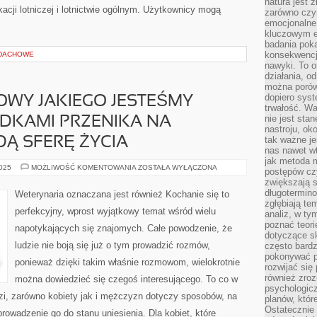
natura jest 
acji lotniczej i lotnictwie ogólnym. Użytkownicy mogą
zarówno czyn
emocjonalne
kluczowym el
badania poka
konsekwencja
 DACHOWE
nawyki. To o
działania, o
można porówn
dopiero sys
OWY JAKIEGO JESTEŚMY
trwałość. W
nie jest sta
DKAMI PRZENIKA NA
nastroju, ok
tak ważne je
Ą SFERĘ ŻYCIA
nas nawet wt
jak metoda 
PRZYROST
2025
MOŻLIWOŚĆ KOMENTOWANIA
ZOSTAŁA WYŁĄCZONA
postępów czy
FACHOWY
zwiększają s
JAKIEGO
JESTEŚMY
długotermino
Weterynaria oznaczana jest również Kochanie się to
AKTUALNIE
zgłębiają tem
ŚWIADKAMI
perfekcyjny, wprost wyjątkowy temat wśród wielu
analiz, w t
PRZENIKA
NA
poznać teori
napotykających się znajomych. Całe powodzenie, że
NIEOMALŻE
dotyczące sk
KAŻDĄ
ludzie nie boją się już o tym prowadzić rozmów,
SFERĘ
często bardz
ŻYCIA
pokonywać p
ponieważ dzięki takim właśnie rozmowom, wielokrotnie
rozwijać się
również zro
można dowiedzieć się czegoś interesującego. To co w
psychologic
zi, zarówno kobiety jak i mężczyzn dotyczy sposobów, na
planów, któr
Ostatecznie 
rowadzenie go do stanu uniesienia. Dla kobiet, które