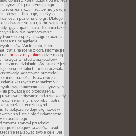
ać do iskry, która rozpala ogień, lecz
tematyczność podtrzymuje jego
arto również zrozumieć, że motywacja
nem stałym – fluktuuje, zależy od
oliczności i poziomu energii. Dlatego
st budowanie struktur, które wspierają
edy, gdy zapał maleje. Techniki takie
małych kroków, monitorowanie
 tworzenie sprzyjającego otoczenia
zanse na osiągnięcie
wych celów. Wiele osób, które
at, trafia na różne źródła informacji i
ym na
strona z artykułami
gdzie mogą
e, narzędzia i studia przypadków
utecznego działania. Wytrwałość jest
iej cenna niż talent. To ona pozwala
rzeszkody, adaptować strategie i
 pomimo trudności. Kluczowe jest
zumienie własnych mechanizmów
znych i wypracowanie realistycznych
e nie prowadzą do przeciążenia.
prawdziwa motywacja rodzi się wtedy,
widzi sens w tym, co robi, i potrafi
oje wartości z codziennymi
. To połączenie daje siłę nawet w
wątpienia i staje się fundamentem
woju osobistego.
d zawsze stanowi przedmiot
ania psychologów, coachów i osób
tecznie realizować swoje cele. Jej