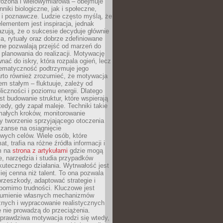
złożona i wielowymiarowa – obejmuje
niki biologiczne, jak i społeczne,
 i poznawcze. Ludzie często myślą, że
ementem jest inspiracja, jednak
zują, że o sukcesie decyduje głównie
, rytuały oraz dobrze zdefiniowane
ne pozwalają przejść od marzeń do
d planowania do realizacji. Motywację
ać do iskry, która rozpala ogień, lecz
tematyczność podtrzymuje jego
arto również zrozumieć, że motywacja
nem stałym – fluktuuje, zależy od
oliczności i poziomu energii. Dlatego
st budowanie struktur, które wspierają
edy, gdy zapał maleje. Techniki takie
małych kroków, monitorowanie
 tworzenie sprzyjającego otoczenia
zanse na osiągnięcie
wych celów. Wiele osób, które
at, trafia na różne źródła informacji i
ym na
strona z artykułami
gdzie mogą
e, narzędzia i studia przypadków
utecznego działania. Wytrwałość jest
iej cenna niż talent. To ona pozwala
rzeszkody, adaptować strategie i
 pomimo trudności. Kluczowe jest
zumienie własnych mechanizmów
znych i wypracowanie realistycznych
e nie prowadzą do przeciążenia.
prawdziwa motywacja rodzi się wtedy,