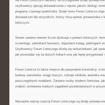
Na Forum Lotniczym natrafisz na szczegółowe działy poświęcone
użytkownicy opisują doświadczenia z rejsów, jakość obsługi, komfo
programy częstego podróżnika. Dzięki temu Forum Lotnicze staje
doświadczeń dla wszystkich, którzy chcą wybrać przewoźnika o k
lotniczych.
Serwis zawiera również liczne dyskusje o portach lotniczych: term
screeningu, salonikach business, dojazdach koleją, parkingach or
Użytkownicy Forum Lotniczego dzielą się wskazówkami, jak sprawn
jak przesiadać się na dużych hubach oraz jak lepiej przygotować s
Forum Lotnicze to także miejsce dla pasjonatów konstrukcji, w k
budowy samolotów, osiągi maszyn, rodzaje silników, awionika ora
poszczególnymi modelami. Zarówno osoby studenci lotnictwa, jak
znaleźć omówienia trudnych zagadnień przedstawionych w przys
Niezwykle ważną częścią Forum Lotniczego są działy poświęcon