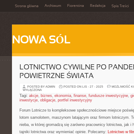
Archiwum
Fiorentina
Redakcja
Strona główna
Spis Treści
NOWA SÓL
LOTNICTWO CYWILNE PO PANDEMI
POWIETRZNE ŚWIATA
POSTED BY ADMIN
POSTED ON LIS - 27 - 2025
MOŻLIWOŚĆ 
WYŁĄCZONA
Tagi:
akcje
,
biznes
,
ekonomia
,
finanse
,
fundusze inwestycyjne
,
gi
inwestycje
,
obligacje
,
portfel inwestycyjny
Forum Lotnicze to kompleksowe społecznościowe miejsce poświęc
lotom samolotem, maszynom latającym oraz firmom lotniczym. To
nieba, w której gromadzą się zarówno pracownicy lotnictwa, jak 
tajniki lotnictwa oraz wymieniać opinie. Polecamy:
Lotnictwo w film