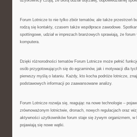
użytkownicy czują, że biorą udział dojrzałej, odpowiedzialnej społ
Forum Lotnicze to nie tylko zbiór tematów, ale także przestrzeń bu
rodzą się kontakty, czasem także współprace zawodowe. Spotkan
spottingowe, udział w imprezach branżowych sprawiają, że forum
komputera.
Dzięki różnorodności tematów Forum Lotnicze może pełnić funkcj
osób przygotowujących się do egzaminów, jak i motywacji dla tych
pierwszy myślą o lataniu. Każdy, kto kocha podróże lotnicze, znaj
podstawowych informacji po zaawansowane analizy.
Forum Lotnicze rozwija się, reagując na nowe technologie – pojawi
zrównoważonym lotnictwie, dronach, nowych regulacjach oraz wizj
aktywności użytkowników forum staje się żywym organizmem, w k
pojawiają się nowe wątki.