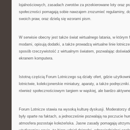
lojalnościowych, zasadach zwrotów za przekierowane loty oraz p
społeczności pomagają sobie nawzajem zrozumieć regulaminy, do
swoich praw, oraz dzielą się wzorami pism.
W serwisie obecny jest także świat wirtualnego latania, w którym 
modami, opisują dodatki, a także prowadzą wirtualne linie lotnicz
sposób rzeczywistość z wirtualnym światem, pozwalając doświadc
ekranem komputera.
Istotną częścią Forum Lotniczego są działy ofert, gdzie użytkow
lotnictwie, kolekcjonerskie miniatury, aparaty, a także podręczniki
również społecznościowym targiem w wąskiej, ale bardzo aktywnej
Forum Lotnicze stawia na wysoką kulturę dyskusji. Moderatorzy 
były oparte na faktach, a jednocześnie pozwalają na poczucie hu
atmosfera pozostaje koleżeńska. Jasne zasady pomagają utrzym