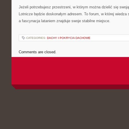
Jeżeli potrzebujesz przestrzeni, w którym można dzielić się swoją
Lotnicze będzie doskonałym adresem. To forum, w której wiedza 
a fascynacja lataniem znajduje swoje stabilne miejsce.
CATEGORIES:
DACHY I POKRYCIA DACHOWE
Comments are closed.