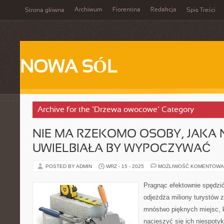
Archiwum
Fiorentina
Redakcja
Strona główna
Spis Treści
NOWA SÓL
Archive for the ‘Drzewa owocowe’ Category
NIE MA RZEKOMO OSOBY, JAKA 
UWIELBIAŁA BY WYPOCZYWAĆ
POSTED BY ADMIN
WRZ - 15 - 2025
MOŻLIWOŚĆ KOMENTOWA
Pragnąc efektownie spędzi
odjeżdża miliony turystów z
mnóstwo pięknych miejsc, k
nacieszyć się ich niespoty