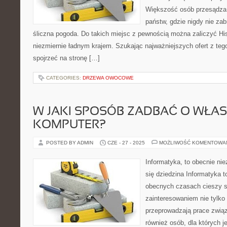
Większość osób przesądza 
państw, gdzie nigdy nie zab
śliczna pogoda. Do takich miejsc z pewnością można zaliczyć His
niezmiernie ładnym krajem. Szukając najważniejszych ofert z teg
spojrzeć na stronę […]
CATEGORIES:
DRZEWA OWOCOWE
W JAKI SPOSÓB ZADBAĆ O WŁA
KOMPUTER?
POSTED BY ADMIN
CZE - 27 - 2025
MOŻLIWOŚĆ KOMENTOWA
Informatyka, to obecnie ni
się dziedzina Informatyka t
obecnych czasach cieszy 
zainteresowaniem nie tylko
przeprowadzają prace związ
również osób, dla których j