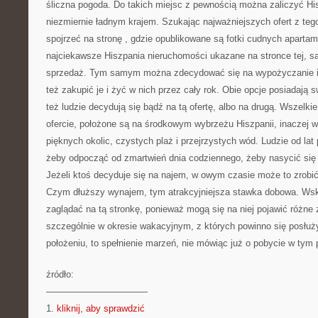
śliczna pogoda. Do takich miejsc z pewnością można zaliczyć His
niezmiernie ładnym krajem. Szukając najważniejszych ofert z teg
spojrzeć na stronę
, gdzie opublikowane są fotki cudnych apartam
najciekawsze Hiszpania nieruchomości ukazane na stronce tej, są
sprzedaż. Tym samym można zdecydować się na wypożyczanie ic
też zakupić je i żyć w nich przez cały rok. Obie opcje posiadają s
też ludzie decydują się bądź na tą ofertę, albo na drugą. Wszelki
ofercie, położone są na środkowym wybrzeżu Hiszpanii, inaczej w
pięknych okolic, czystych plaż i przejrzystych wód. Ludzie od lat
żeby odpocząć od zmartwień dnia codziennego, żeby nasycić się 
Jeżeli ktoś decyduje się na najem, w owym czasie może to zrobi
Czym dłuższy wynajem, tym atrakcyjniejsza stawka dobowa. Wsk
zaglądać na tą stronkę, ponieważ mogą się na niej pojawić różne z
szczególnie w okresie wakacyjnym, z których powinno się posłuż
położeniu, to spełnienie marzeń, nie mówiąc już o pobycie w tym p
źródło:
———————————
1.
kliknij, aby sprawdzić