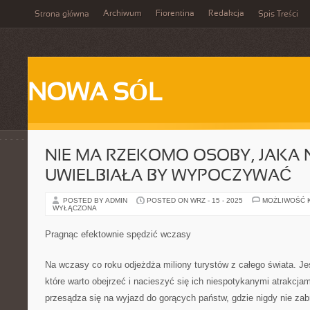
Archiwum
Fiorentina
Redakcja
Strona główna
Spis Treści
NOWA SÓL
NIE MA RZEKOMO OSOBY, JAKA 
UWIELBIAŁA BY WYPOCZYWAĆ
POSTED BY ADMIN
POSTED ON WRZ - 15 - 2025
MOŻLIWOŚĆ 
WYŁĄCZONA
Pragnąc efektownie spędzić wczasy
Na wczasy co roku odjeżdża miliony turystów z całego świata. J
które warto obejrzeć i nacieszyć się ich niespotykanymi atrakcj
przesądza się na wyjazd do gorących państw, gdzie nigdy nie zab