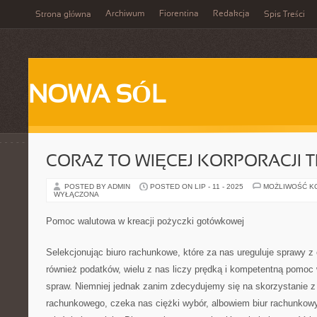
Archiwum
Fiorentina
Redakcja
Strona główna
Spis Treści
NOWA SÓL
CORAZ TO WIĘCEJ KORPORACJI T
POSTED BY ADMIN
POSTED ON LIP - 11 - 2025
MOŻLIWOŚĆ K
WYŁĄCZONA
Pomoc walutowa w kreacji pożyczki gotówkowej
Selekcjonując biuro rachunkowe, które za nas ureguluje sprawy 
również podatków, wielu z nas liczy prędką i kompetentną pomoc
spraw. Niemniej jednak zanim zdecydujemy się na skorzystanie 
rachunkowego, czeka nas ciężki wybór, albowiem biur rachunkowy