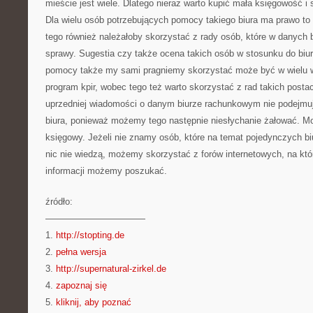
mieście jest wiele. Dlatego nieraz warto kupić mała księgowość 
Dla wielu osób potrzebujących pomocy takiego biura ma prawo to
tego również należałoby skorzystać z rady osób, które w danych b
sprawy. Sugestia czy także ocena takich osób w stosunku do biu
pomocy także my sami pragniemy skorzystać może być w wielu w
program kpir, wobec tego też warto skorzystać z rad takich posta
uprzedniej wiadomości o danym biurze rachunkowym nie podejmu
biura, ponieważ możemy tego następnie niesłychanie żałować. M
księgowy. Jeżeli nie znamy osób, które na temat pojedynczych b
nic nie wiedzą, możemy skorzystać z forów internetowych, na kt
informacji możemy poszukać.
źródło:
———————————
1.
http://stopting.de
2.
pełna wersja
3.
http://supernatural-zirkel.de
4.
zapoznaj się
5.
kliknij, aby poznać