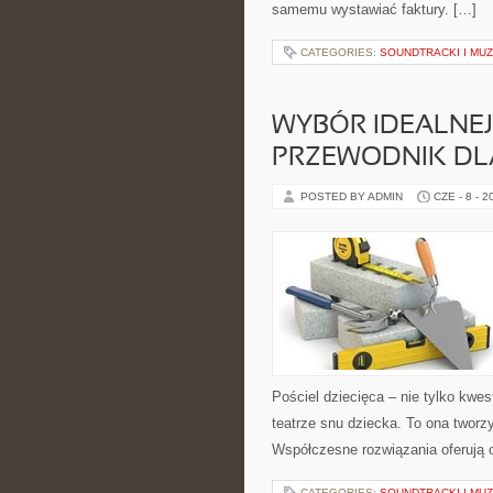
samemu wystawiać faktury. […]
CATEGORIES:
SOUNDTRACKI I MU
WYBÓR IDEALNEJ 
PRZEWODNIK DL
POSTED BY ADMIN
CZE - 8 - 2
Pościel dziecięca – nie tylko kwes
teatrze snu dziecka. To ona tworz
Współczesne rozwiązania oferują 
CATEGORIES:
SOUNDTRACKI I MU