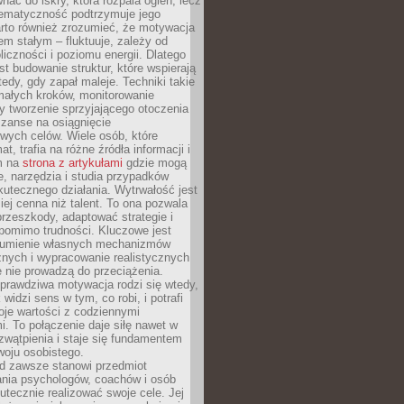
ać do iskry, która rozpala ogień, lecz
tematyczność podtrzymuje jego
arto również zrozumieć, że motywacja
nem stałym – fluktuuje, zależy od
oliczności i poziomu energii. Dlatego
st budowanie struktur, które wspierają
edy, gdy zapał maleje. Techniki takie
małych kroków, monitorowanie
 tworzenie sprzyjającego otoczenia
zanse na osiągnięcie
wych celów. Wiele osób, które
at, trafia na różne źródła informacji i
ym na
strona z artykułami
gdzie mogą
e, narzędzia i studia przypadków
utecznego działania. Wytrwałość jest
iej cenna niż talent. To ona pozwala
rzeszkody, adaptować strategie i
 pomimo trudności. Kluczowe jest
zumienie własnych mechanizmów
znych i wypracowanie realistycznych
e nie prowadzą do przeciążenia.
prawdziwa motywacja rodzi się wtedy,
widzi sens w tym, co robi, i potrafi
oje wartości z codziennymi
. To połączenie daje siłę nawet w
wątpienia i staje się fundamentem
woju osobistego.
d zawsze stanowi przedmiot
ania psychologów, coachów i osób
tecznie realizować swoje cele. Jej