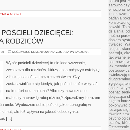
natura jest 
zarówno czyn
emocjonalne
kluczowym el
ZYKA W GRACH
badania poka
konsekwencja
nawyki. To o
działania, o
POŚCIELI DZIECIĘCEJ:
można porówn
dopiero sys
A RODZICÓW
trwałość. W
nie jest sta
WYBÓR
025
MOŻLIWOŚĆ KOMENTOWANIA
ZOSTAŁA WYŁĄCZONA
nastroju, ok
IDEALNEJ
tak ważne je
POŚCIELI
DZIECIĘCEJ:
nas nawet wt
Wybór pościeli dziecięcej to nie lada wyzwanie,
PRZEWODNIK
jak metoda 
DLA
zwłaszcza dla rodziców, którzy chcą połączyć estetykę
postępów czy
RODZICÓW
zwiększają s
z funkcjonalnością i bezpieczeństwem. Czy
długotermino
zgłębiają tem
zastanawialiście się kiedyś, jak pościel może wpłynąć
analiz, w t
na komfort snu malucha? Albo czy nowoczesne
poznać teori
dotyczące sk
materiały naprawdę robią różnicę? Sprawdźmy to razem.
często bardz
tia uroku Wyobraźcie sobie pościel jako scenografię w
pokonywać p
rozwijać się
y klimat, ale też wpływa na jakość odpoczynku.
również zro
psychologic
coś […]
planów, któr
Ostatecznie 
ZYKA W GRACH