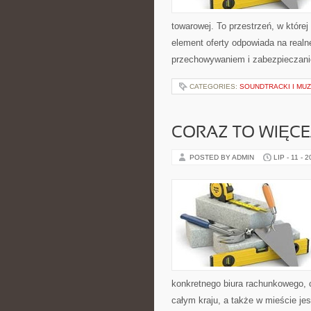
towarowej. To przestrzeń, w które
element oferty odpowiada na real
przechowywaniem i zabezpieczanie
CATEGORIES:
SOUNDTRACKI I MU
CORAZ TO WIĘCE
POSTED BY ADMIN
LIP - 11 - 
konkretnego biura rachunkowego, 
całym kraju, a także w mieście jes