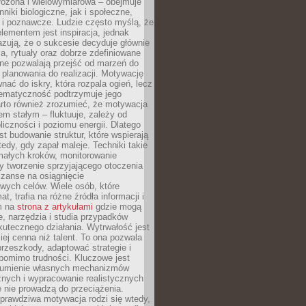
złożona i wielowymiarowa – obejmuje
niki biologiczne, jak i społeczne,
 i poznawcze. Ludzie często myślą, że
ementem jest inspiracja, jednak
zują, że o sukcesie decyduje głównie
, rytuały oraz dobrze zdefiniowane
ne pozwalają przejść od marzeń do
d planowania do realizacji. Motywację
ać do iskry, która rozpala ogień, lecz
tematyczność podtrzymuje jego
arto również zrozumieć, że motywacja
nem stałym – fluktuuje, zależy od
oliczności i poziomu energii. Dlatego
st budowanie struktur, które wspierają
edy, gdy zapał maleje. Techniki takie
małych kroków, monitorowanie
 tworzenie sprzyjającego otoczenia
zanse na osiągnięcie
wych celów. Wiele osób, które
at, trafia na różne źródła informacji i
ym na
strona z artykułami
gdzie mogą
e, narzędzia i studia przypadków
utecznego działania. Wytrwałość jest
iej cenna niż talent. To ona pozwala
rzeszkody, adaptować strategie i
 pomimo trudności. Kluczowe jest
zumienie własnych mechanizmów
znych i wypracowanie realistycznych
e nie prowadzą do przeciążenia.
prawdziwa motywacja rodzi się wtedy,