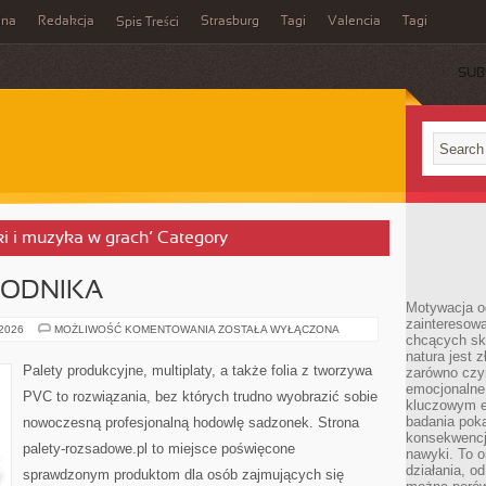
ina
Redakcja
Strasburg
Tagi
Valencia
Tagi
Spis Treści
SUB
ki i muzyka w grach’ Category
RODNIKA
Motywacja o
zainteresow
KALENDARZ
 2026
MOŻLIWOŚĆ KOMENTOWANIA
ZOSTAŁA WYŁĄCZONA
chcących sku
OGRODNIKA
natura jest 
Palety produkcyjne, multiplaty, a także folia z tworzywa
zarówno czyn
emocjonalne
PVC to rozwiązania, bez których trudno wyobrazić sobie
kluczowym el
badania poka
nowoczesną profesjonalną hodowlę sadzonek. Strona
konsekwencja
palety-rozsadowe.pl to miejsce poświęcone
nawyki. To o
działania, o
sprawdzonym produktom dla osób zajmujących się