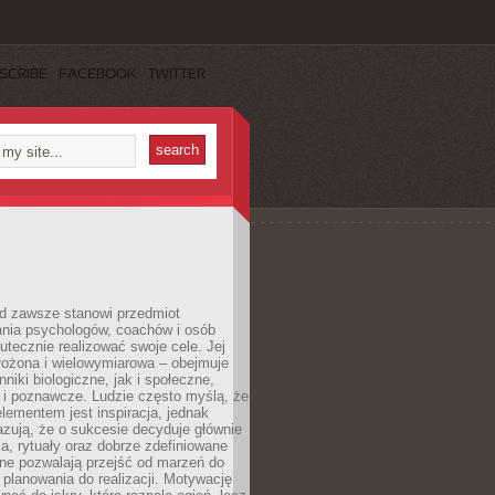
SCRIBE
FACEBOOK
TWITTER
d zawsze stanowi przedmiot
ania psychologów, coachów i osób
tecznie realizować swoje cele. Jej
złożona i wielowymiarowa – obejmuje
niki biologiczne, jak i społeczne,
 i poznawcze. Ludzie często myślą, że
ementem jest inspiracja, jednak
zują, że o sukcesie decyduje głównie
, rytuały oraz dobrze zdefiniowane
ne pozwalają przejść od marzeń do
d planowania do realizacji. Motywację