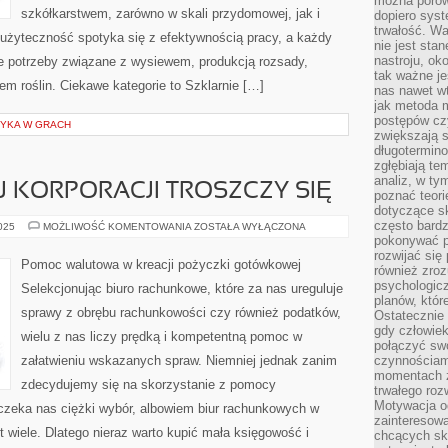
można porówn
szkółkarstwem, zarówno w skali przydomowej, jak i
dopiero sys
trwałość. W
j użyteczność spotyka się z efektywnością pracy, a każdy
nie jest sta
nastroju, ok
ne potrzeby związane z wysiewem, produkcją rozsady,
tak ważne je
m roślin. Ciekawe kategorie to Szklarnie […]
nas nawet wt
jak metoda 
postępów czy
ZYKA W GRACH
zwiększają s
długotermino
zgłębiają tem
analiz, w t
J KORPORACJI TROSZCZY SIĘ
poznać teori
dotyczące sk
często bardz
CORAZ
2025
MOŻLIWOŚĆ KOMENTOWANIA
ZOSTAŁA WYŁĄCZONA
TO
pokonywać p
WIĘCEJ
rozwijać się
KORPORACJI
Pomoc walutowa w kreacji pożyczki gotówkowej
również zro
TROSZCZY
SIĘ
psychologic
Selekcjonując biuro rachunkowe, które za nas ureguluje
planów, któr
sprawy z obrębu rachunkowości czy również podatków,
Ostatecznie 
gdy człowiek 
wielu z nas liczy prędką i kompetentną pomoc w
połączyć sw
załatwieniu wskazanych spraw. Niemniej jednak zanim
czynnościami
momentach z
zdecydujemy się na skorzystanie z pomocy
trwałego roz
Motywacja o
czeka nas ciężki wybór, albowiem biur rachunkowych w
zainteresow
t wiele. Dlatego nieraz warto kupić mała księgowość i
chcących sku