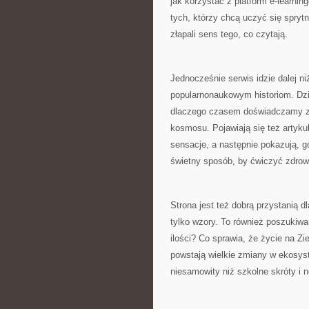
jak korzystać z platform e-learni
tych, którzy chcą uczyć się sprytni
złapali sens tego, co czytają.
Jednocześnie serwis idzie dalej n
popularnonaukowym historiom. Dzi
dlaczego czasem doświadczamy zn
kosmosu. Pojawiają się też artykuł
sensacje, a następnie pokazują, gd
świetny sposób, by ćwiczyć zdrowy
Strona jest też dobrą przystanią dl
tylko wzory. To również poszukiwa
ilości? Co sprawia, że życie na Z
powstają wielkie zmiany w ekosyst
niesamowity niż szkolne skróty i n