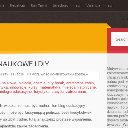
ina
Redakcja
Strasburg
Tagi
Valencia
Tagi
Spis Treści
SUB
AUKOWE I DIY
Motywacja o
zainteresow
EKSPERYMENTY
 STY - 18 - 2026
MOŻLIWOŚĆ KOMENTOWANIA
ZOSTAŁA
chcących sku
NAUKOWE
I
natura jest 
a naukowe
,
biologia
,
chemia
,
city break
,
entrepreneurship
,
DIY
zarówno czyn
styka
,
innowacje
,
kursy
,
matematyka
,
miejsca historyczne
,
emocjonalne
nologie edukacyjne
,
turystyka
,
zabytki
,
zatrudnienie
,
kluczowym el
badania poka
konsekwencja
li: wiedza nie musi być nudna. Ten blog edukacyjny
nawyki. To o
działania, o
ości może być fascynującą podróżą. Jeśli kiedykolwiek
można porówn
 są zbyt trudne, tutaj znajdziesz prostsze wyjaśnienia,
dopiero sys
trwałość. W
jbardziej zawiłe zagadnienia.