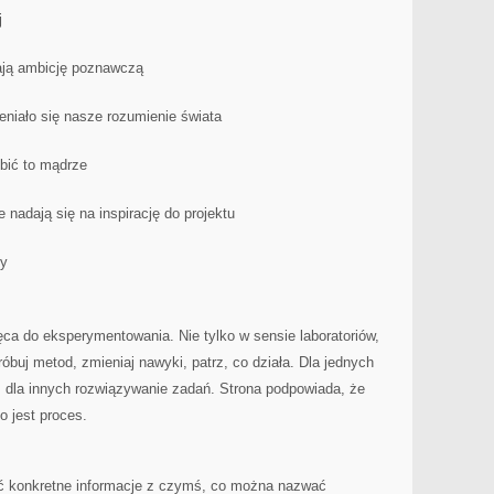
j
lają ambicję poznawczą
ieniało się nasze rozumienie świata
bić to mądrze
e nadają się na inspirację do projektu
zy
ęca do eksperymentowania. Nie tylko w sensie laboratoriów,
róbuj metod, zmieniaj nawyki, patrz, co działa. Dla jednych
, dla innych rozwiązywanie zadań. Strona podpowiada, że
o jest proces.
zyć konkretne informacje z czymś, co można nazwać