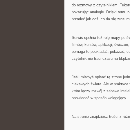
do rozmowy z czytelnikiem. Tekst
pokazując analogie. Dzięki temu 
brzmieć jak coś, co da się zrozum
Serwis spełnia też rolę mapy po świ
filmów, kursów, aplikacji, ćwiczeń
pomaga to poukładać, pokazać, co
czytelnik nie traci czasu na błądze
Jeśli miałbyś opisać tę stronę je
ciekawych świata. Ale w praktyce t
która łączy rozwój z zabawą intel
opowiadać w sposób wciągający.
Na stronie znajdziesz treści z róż