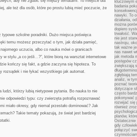
ngowych, aby nie zgubić się między tematami. To miejsce dla
kluczowym el
badania poka
ej, ale też dla osób, które po prostu lubią mieć poczucie, że
konsekwencja
nawyki. To o
działania, o
można porówn
dopiero sys
trwałość. W
iż typowe szkolne poradniki. Dużo miejsca poświęca
nie jest sta
ęki temu możesz przeczytać o tym, jak działa pamięć,
nastroju, ok
tak ważne je
ajomego uczucia, albo co nauka mówi o granicach
nas nawet wt
jak metoda 
y w stylu „a co jeśli…?”, które biorą na warsztat internetowe
postępów czy
zie kończy się fakt, a gdzie zaczyna się hipoteza. To
zwiększają s
długotermino
 rozsądek i nie łykać wszystkiego jak automat.
zgłębiają tem
analiz, w t
poznać teori
dotyczące sk
a ludzi, którzy lubią nietypowe pytania. Bo nauka to nie
często bardz
pokonywać p
nie odpowiedzi typu: czy zwierzęta potrafią rozpoznawać
rozwijać się
iemi miało okresy, gdy niemal przestało dominować? Jak
również zro
psychologic
emach? Takie tematy pokazują, że świat jest bardziej
planów, któr
otatki.
Ostatecznie 
gdy człowiek 
połączyć sw
czynnościami