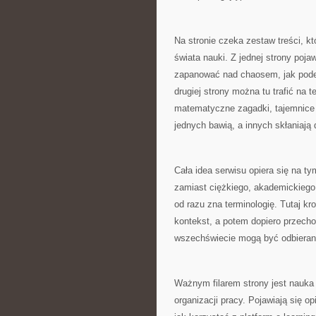
Na stronie czeka zestaw treści, k
świata nauki. Z jednej strony pojaw
zapanować nad chaosem, jak podej
drugiej strony można tu trafić na 
matematyczne zagadki, tajemnice m
jednych bawią, a innych skłaniają
Cała idea serwisu opiera się na 
zamiast ciężkiego, akademickiego s
od razu zna terminologię. Tutaj k
kontekst, a potem dopiero przecho
wszechświecie mogą być odbierane
Ważnym filarem strony jest nauka 
organizacji pracy. Pojawiają się op