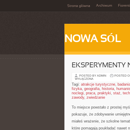
Archiwum
Fiorent
Strona główna
NOWA SÓL
EKSPERYMENTY N
POSTED BY ADMIN
POSTED ON
WYŁĄCZONA
Tagi:
atrakcje turystyczne
,
badani
fizyka
,
geografia
,
historia
,
humani
noclegi
,
praca
,
praktyki
,
staż
,
tech
zawody
,
zwiedzanie
To miejsce powstało z prostej myś
pokazuje, że zdobywanie umiejętn
miałeś wrażenie, że szkolne tematy
które pomagają poukładać nawet na