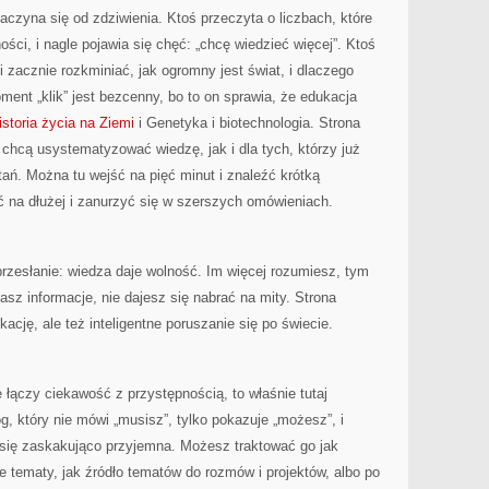
czyna się od zdziwienia. Ktoś przeczyta o liczbach, które
ości, i nagle pojawia się chęć: „chcę wiedzieć więcej”. Ktoś
 zacznie rozkminiać, jak ogromny jest świat, i dlaczego
ent „klik” jest bezcenny, bo to on sprawia, że edukacja
istoria życia na Ziemi
i Genetyka i biotechnologia. Strona
 chcą usystematyzować wiedzę, jak i dla tych, którzy już
tań. Można tu wejść na pięć minut i znaleźć krótką
ć na dłużej i zanurzyć się w szerszych omówieniach.
przesłanie: wiedza daje wolność. Im więcej rozumiesz, tym
asz informacje, nie dajesz się nabrać na mity. Strona
kację, ale też inteligentne poruszanie się po świecie.
 łączy ciekawość z przystępnością, to właśnie tutaj
g, który nie mówi „musisz”, tylko pokazuje „możesz”, i
 się zaskakująco przyjemna. Możesz traktować go jak
 tematy, jak źródło tematów do rozmów i projektów, albo po