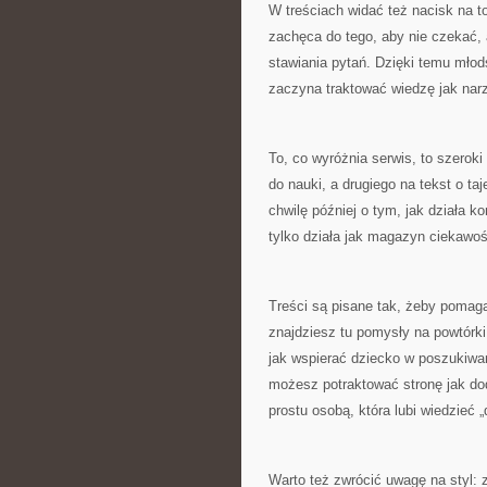
W treściach widać też nacisk na t
zachęca do tego, aby nie czekać, 
stawiania pytań. Dzięki temu młods
zaczyna traktować wiedzę jak narzę
To, co wyróżnia serwis, to szerok
do nauki, a drugiego na tekst o t
chwilę później o tym, jak działa k
tylko działa jak magazyn ciekawoś
Treści są pisane tak, żeby pomaga
znajdziesz tu pomysły na powtórki
jak wspierać dziecko w poszukiwan
możesz potraktować stronę jak doda
prostu osobą, która lubi wiedzieć
Warto też zwrócić uwagę na styl: z