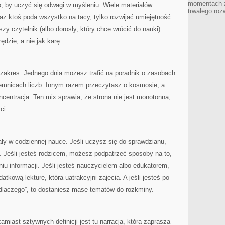
momentach z
o, by uczyć się odwagi w myśleniu. Wiele materiałów
trwałego roz
aż ktoś poda wszystko na tacy, tylko rozwijać umiejętność
zy czytelnik (albo dorosły, który chce wrócić do nauki)
dzie, a nie jak karę.
i zakres. Jednego dnia możesz trafić na poradnik o zasobach
ajemnicach liczb. Innym razem przeczytasz o kosmosie, a
oncentracja. Ten mix sprawia, że strona nie jest monotonna,
ci.
ły w codziennej nauce. Jeśli uczysz się do sprawdzianu,
. Jeśli jesteś rodzicem, możesz podpatrzeć sposoby na to,
iu informacji. Jeśli jesteś nauczycielem albo edukatorem,
tkową lekturę, która uatrakcyjni zajęcia. A jeśli jesteś po
 „dlaczego”, to dostaniesz masę tematów do rozkminy.
amiast sztywnych definicji jest tu narracja, która zaprasza