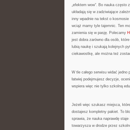
„efektem wow”. Bo nauka często za
układają się w zadziwiające zależn
inny wpadnie na tekst o kosmosie i
wciąż mamy tyle tajemnic. Ten mom
zamienia się w pasję. Polecamy
H
jest dobra zarówno dla osób, które
lubią naukę i szukają kolejnych py
ciekawostkę, ale można też zosta
W tle całego serwisu widać jedno 
łatwiej podejmujesz decyzje, oceni
wspiera więc nie tylko szkolną edu
Jeżeli więc szukasz miejsca, które
dostajesz kompletny pakiet. To blo
sprawia, że nauka naprawdę staje
towarzysza w drodze przez szkolne