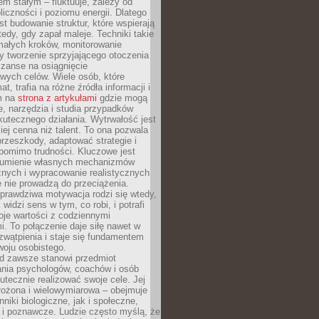
nem stałym – fluktuuje, zależy od
oliczności i poziomu energii. Dlatego
st budowanie struktur, które wspierają
edy, gdy zapał maleje. Techniki takie
małych kroków, monitorowanie
 tworzenie sprzyjającego otoczenia
zanse na osiągnięcie
wych celów. Wiele osób, które
at, trafia na różne źródła informacji i
ym na
strona z artykułami
gdzie mogą
e, narzędzia i studia przypadków
utecznego działania. Wytrwałość jest
iej cenna niż talent. To ona pozwala
rzeszkody, adaptować strategie i
 pomimo trudności. Kluczowe jest
zumienie własnych mechanizmów
znych i wypracowanie realistycznych
e nie prowadzą do przeciążenia.
prawdziwa motywacja rodzi się wtedy,
widzi sens w tym, co robi, i potrafi
oje wartości z codziennymi
. To połączenie daje siłę nawet w
wątpienia i staje się fundamentem
woju osobistego.
d zawsze stanowi przedmiot
ania psychologów, coachów i osób
tecznie realizować swoje cele. Jej
złożona i wielowymiarowa – obejmuje
niki biologiczne, jak i społeczne,
 i poznawcze. Ludzie często myślą, że