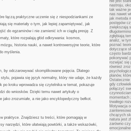
nie jest sta
nastroju, ok
tak ważne je
nas nawet wt
tóre łączą praktyczne uczenie się z niespodziankami ze
jak metoda 
postępów czy
iają się materiały o tym, jak lepiej zapamiętywać, jak
zwiększają s
ść do egzaminów i nie zamienić ich w ciągłą presję. Z
długotermino
zgłębiają tem
tematy, które rozpalają głód odkrywania: kosmos,
analiz, w t
poznać teori
ózgu, historia nauki, a nawet kontrowersyjne teorie, które
dotyczące sk
 do myślenia.
często bardz
pokonywać p
rozwijać się
również zro
tym, by odczarowywać skomplikowane pojęcia. Dlatego
psychologic
planów, któr
tylu, pojawia się język normalny, który nie udaje, że każdy
Ostatecznie 
gdy człowiek 
rok po kroku wprowadza się czytelnika w temat, pokazuje
połączyć sw
dzi do wniosków. Dzięki temu nawet artykuły o
czynnościami
momentach z
 jako zrozumiałe, a nie jako encyklopedyczny bełkot.
trwałego roz
Motywacja o
zainteresow
chcących sku
w praktyce. Znajdziesz tu treści, które pomagają w
natura jest 
zarówno czyn
isy narzędzi, które ułatwiają powtórki, a także wskazówki,
emocjonalne