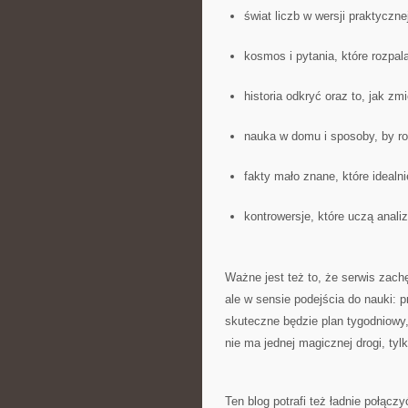
świat liczb w wersji praktyczne
kosmos i pytania, które rozpa
historia odkryć oraz to, jak zm
nauka w domu i sposoby, by ro
fakty mało znane, które idealni
kontrowersje, które uczą anali
Ważne jest też to, że serwis zach
ale w sensie podejścia do nauki: p
skuteczne będzie plan tygodniowy
nie ma jednej magicznej drogi, tylk
Ten blog potrafi też ładnie połąc