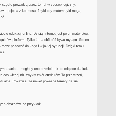
y często prowadzą przez temat w sposób logiczny,
nawet pojęcia z kosmosu, fizyki czy matematyki mogą
ieć.
ecie edukacji online. Dzisiaj internet jest pełen materiałów:
, quizów, platform. Tylko że ta obfitość bywa myląca. Strona
 może pasować do kogo i w jakiej sytuacji. Dzięki temu
nie.
dnym zdaniem, mogłoby ono brzmieć tak: to miejsce dla ludzi
o coś więcej niż zwykły zbiór artykułów. To przestrzeń,
ektualną. Pokazuje, że nawet poważne tematy da się
nych obszarów, na przykład: