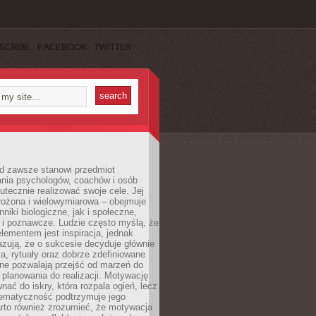
SCRIBE
FACEBOOK
TWITTER
d zawsze stanowi przedmiot
ania psychologów, coachów i osób
tecznie realizować swoje cele. Jej
złożona i wielowymiarowa – obejmuje
niki biologiczne, jak i społeczne,
 i poznawcze. Ludzie często myślą, że
ementem jest inspiracja, jednak
zują, że o sukcesie decyduje głównie
, rytuały oraz dobrze zdefiniowane
ne pozwalają przejść od marzeń do
d planowania do realizacji. Motywację
ać do iskry, która rozpala ogień, lecz
tematyczność podtrzymuje jego
arto również zrozumieć, że motywacja