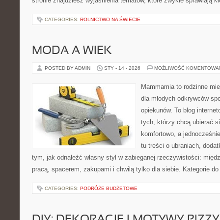
stronie znajdziesz wyjaśnienia tematów, które zwykle sprawiają k
CATEGORIES:
ROLNICTWO NA ŚWIECIE
MODA A WIEK
POSTED BY ADMIN
STY - 14 - 2026
MOŻLIWOŚĆ KOMENTOWA
Mammamia to rodzinne miej
dla młodych odkrywców spo
opiekunów. To blog interne
tych, którzy chcą ubierać s
komfortowo, a jednocześnie
tu treści o ubraniach, dodat
tym, jak odnaleźć własny styl w zabieganej rzeczywistości: międ
pracą, spacerem, zakupami i chwilą tylko dla siebie. Kategorie d
CATEGORIES:
PODRÓŻE BUDŻETOWE