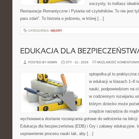
soczysty, to trafiasz idealn
Restauracje Romantyczne i Pytania od czytelników. To nie jest tyl
paru zdań”. To historia o jedzeniu, w której […]
CATEGORIES:
WĘGRY
EDUKACJA DLA BEZPIECZEŃSTWA
POSTED BY ADMIN
STY - 11 - 2026
MOŻLIWOŚĆ KOMENTOWA
sptopolka.pl to praktyczna
w edukacji w klasach 1–8 n
nauki, podpowiedziom na ci
w codziennym rozwijaniu um
którym dziecko może poćwi
znajdzie narzędzia do mądr
wychowawca dostanie rozwiązania gotowe do wdrożenia na lekcji 
Edukacja dla bezpieczeństwa (EDB) i Gry i zabawy edukacyjne. Id
usprawnienie procesu nauki tak, aby […]