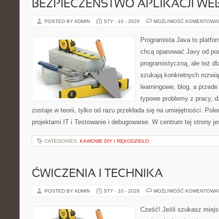
BEZPIECZEŃSTWO APLIKACJI W
POSTED BY ADMIN
STY - 10 - 2026
MOŻLIWOŚĆ KOMENTOWA
Programista Java to platfo
chcą opanować Javy od pod
programistyczną, ale też dla
szukają konkretnych rozwią
learningowe, blog, a przed
typowe problemy z pracy, d
zostaje w teorii, tylko od razu przekłada się na umiejętności. Po
projektami IT i Testowanie i debugowanie. W centrum tej strony je
CATEGORIES:
KAWOWE DIY I RĘKODZIEŁO
ĆWICZENIA I TECHNIKA
POSTED BY ADMIN
STY - 10 - 2026
MOŻLIWOŚĆ KOMENTOWA
Cześć! Jeśli szukasz miejsc