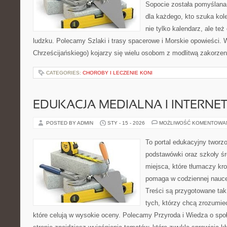
Sopocie została pomyślana
dla każdego, kto szuka kole
nie tylko kalendarz, ale też
ludzku. Polecamy Szlaki i trasy spacerowe i Morskie opowieści.
Chrześcijańskiego) kojarzy się wielu osobom z modlitwą zakorze
CATEGORIES:
CHOROBY I LECZENIE KONI
EDUKACJA MEDIALNA I INTERN
POSTED BY ADMIN
STY - 15 - 2026
MOŻLIWOŚĆ KOMENTOWA
To portal edukacyjny tworz
podstawówki oraz szkoły śr
miejsca, które tłumaczy kro
pomaga w codziennej nauce
Treści są przygotowane tak
tych, którzy chcą zrozumieć
które celują w wysokie oceny. Polecamy Przyroda i Wiedza o sp