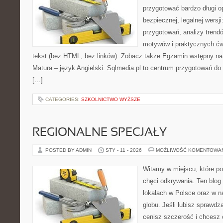
przygotować bardzo długi o
bezpiecznej, legalnej wersji
przygotowań, analizy trend
motywów i praktycznych ćw
tekst (bez HTML, bez linków). Zobacz także Egzamin wstępny na 
Matura – język Angielski. Sqlmedia.pl to centrum przygotowań d
[…]
CATEGORIES:
SZKOLNICTWO WYŻSZE
REGIONALNE SPECJAŁY
POSTED BY ADMIN
STY - 11 - 2026
MOŻLIWOŚĆ KOMENTOWA
Witamy w miejscu, które po
chęci odkrywania. Ten blog
lokalach w Polsce oraz w n
globu. Jeśli lubisz sprawdz
cenisz szczerość i chcesz 