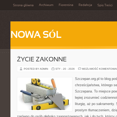
Archiwum
Fiorentina
Redakcja
Strona główna
Spis Treści
NOWA SÓL
ŻYCIE ZAKONNE
POSTED BY ADMIN
STY - 20 - 2026
MOŻLIWOŚĆ KOMENTOWA
Szczepan.org.pl to blog poś
chrześcijaństwa, którego se
Szczepana. To miejsce pows
lepiej zrozumieć codziennoś
liturgię, aż po sakramenty. 
prostym tłumaczeniem, dzięk
zarówno do osób głęboko zaangażowanych, jak i do tych, którzy d