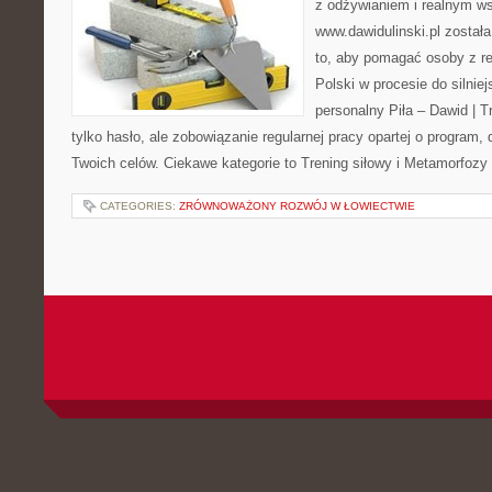
z odżywianiem i realnym ws
www.dawidulinski.pl został
to, aby pomagać osoby z reg
Polski w procesie do silniej
personalny Piła – Dawid | Tre
tylko hasło, ale zobowiązanie regularnej pracy opartej o program,
Twoich celów. Ciekawe kategorie to Trening siłowy i Metamorfozy 
CATEGORIES:
ZRÓWNOWAŻONY ROZWÓJ W ŁOWIECTWIE