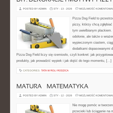
DIY: DEKORACJE I MOTYWY PIZZY
POSTED BY ADMIN
STY - 13 - 2026
MOŻLIWOŚĆ KOMENTOWA
Pizza Dog Field to przestr
pizzy, którzy chcą zgłębiać
tym uwielbianym plackiem. 
odsłonie, ale także o wraże
wypieczonym ciastem, ciąg
dodatkami dopasowanymi do
Pizza Dog Field liczy się rzemiosło, czyli konkret: jak przygotowa
produkty, jak prowadzić wypiek i jak dojść do tego momentu, […]
CATEGORIES:
TATA W ROLI RODZICA
MATURA – MATEMATYKA
POSTED BY ADMIN
STY - 12 - 2026
MOŻLIWOŚĆ KOMENTOWA
Nie mogę pomóc w tworzeniu
przecieki lub ściąganie na 