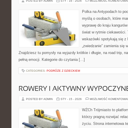
POSTED BY ADMIN
STY - 16 - 2026
MOŻLIWOŚĆ KOMENTOWA
Polka na Antypodach to pod
myślą o osobach, które mar
wyprawę do kraju kangurów 
świat w rytmie ciekawości. 
wskazówki spotykają się z h
„zwiedzanie” zamienia się
Znajdziesz tu pomysły na wyjazdy krótkie i długie, na road trip, 
pełną emocji. Kategorie do czytania […]
CATEGORIES:
PODRÓŻE Z DZIECKIEM
ROWERY I AKTYWNY WYPOCZYN
POSTED BY ADMIN
STY - 15 - 2026
MOŻLIWOŚĆ KOMENTOWA
WŻCh Trójmiasto to platform
którzy pragną rozwijać rel
życiu. Strona internetowa t