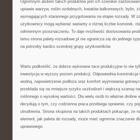
Ogromnym atutem takich produktów jest ich szerokie zastosowa
uprawie warzyw, roślin ozdobnych, kwiatów balkonowych, bylin, zi
wymagających starannego przygotowania na etapie rozsady. W za
użytkownicy mogą wybierać warianty o różnej liczbie komórek, ró
odmiennym przeznaczeniu. To daje możliwość dostosowania produk
temu strona palety-rozsadowe.pl nie ogranicza się do jednego typ
na potrzeby bardzo szerokiej grupy użytkowników.
Warto podkreślić, że dobrze wykonane tace produkcyjne to nie tyl
inwestycja w wyższy poziom produkcji. Odpowiednia konstrukcja
wodną, napowietrzenie podłoża oraz komfort wyjmowania gotowych
przekłada się na mniejsze ryzyko uszkodzeń i większą szansę na
roślinnego o wysokiej wartości. Dla wielu osób to właśnie drobn
decydują o tym, czy codzienna praca przebiega sprawnie, czy poj
utrudnienia. Strona skupiona na takich produktach pokazuje, że n
element, jak paleta do rozsady, może mieć ogromne znaczenie dl
uprawowego.