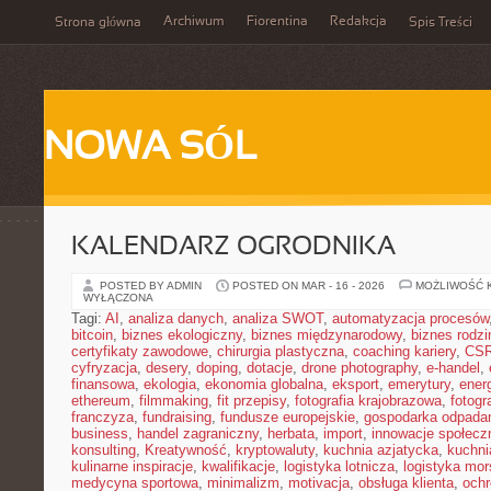
Archiwum
Fiorentina
Redakcja
Strona główna
Spis Treści
NOWA SÓL
KALENDARZ OGRODNIKA
POSTED BY ADMIN
POSTED ON MAR - 16 - 2026
MOŻLIWOŚĆ 
WYŁĄCZONA
Tagi:
AI
,
analiza danych
,
analiza SWOT
,
automatyzacja procesów
bitcoin
,
biznes ekologiczny
,
biznes międzynarodowy
,
biznes rodzi
certyfikaty zawodowe
,
chirurgia plastyczna
,
coaching kariery
,
CS
cyfryzacja
,
desery
,
doping
,
dotacje
,
drone photography
,
e-handel
,
finansowa
,
ekologia
,
ekonomia globalna
,
eksport
,
emerytury
,
ener
ethereum
,
filmmaking
,
fit przepisy
,
fotografia krajobrazowa
,
fotogr
franczyza
,
fundraising
,
fundusze europejskie
,
gospodarka odpada
business
,
handel zagraniczny
,
herbata
,
import
,
innowacje społecz
konsulting
,
Kreatywność
,
kryptowaluty
,
kuchnia azjatycka
,
kuchni
kulinarne inspiracje
,
kwalifikacje
,
logistyka lotnicza
,
logistyka mo
medycyna sportowa
,
minimalizm
,
motivacja
,
obsługa klienta
,
ochr