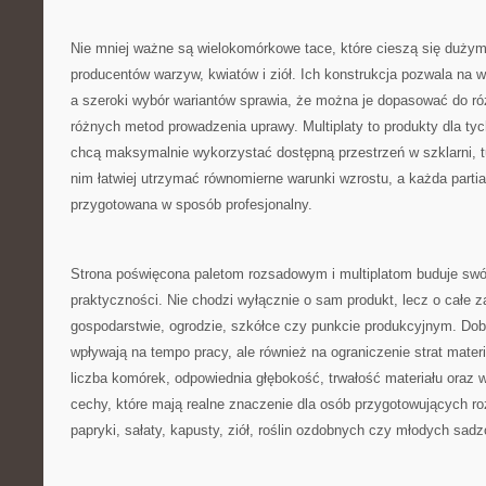
Nie mniej ważne są wielokomórkowe tace, które cieszą się duży
producentów warzyw, kwiatów i ziół. Ich konstrukcja pozwala na 
a szeroki wybór wariantów sprawia, że można je dopasować do ró
różnych metod prowadzenia uprawy. Multiplaty to produkty dla tych
chcą maksymalnie wykorzystać dostępną przestrzeń w szklarni, tu
nim łatwiej utrzymać równomierne warunki wzrostu, a każda part
przygotowana w sposób profesjonalny.
Strona poświęcona paletom rozsadowym i multiplatom buduje swó
praktyczności. Nie chodzi wyłącznie o sam produkt, lecz o całe 
gospodarstwie, ogrodzie, szkółce czy punkcie produkcyjnym. Dobr
wpływają na tempo pracy, ale również na ograniczenie strat mater
liczba komórek, odpowiednia głębokość, trwałość materiału oraz 
cechy, które mają realne znaczenie dla osób przygotowujących r
papryki, sałaty, kapusty, ziół, roślin ozdobnych czy młodych sad