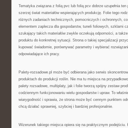
Tematyka związana z folią pvc lub folią pcv dobrze uzupełnia ten 
szerzej świat materiałów wspierających produkcję. Folie tego ro
różnych zadaniach technicznych, pomocniczych i ochronnych, co
elementem zaplecza dla gospodarstw, tuneli foliowych, szklarni 
szukający takich materiałów zwykle oczekują odporności, a takż
produktu do konkretnej sytuacji. Strona o takiej specjalizacji prz
kupować świadomie, porównywać parametry i wybierać rozwiązani
odpowiadające ich pracy.
Palety-rozsadowe.pl może być odbierana jako serwis skoncentro
produktach do produkcji roślin. Nie ma tu miejsca na przypadko
palety rozsadowe, multiplaty, jak i folie tworzą spójny zestaw pr
codziennym funkcjonowaniu wielu gospodarstw i upraw. To właśnie
wiarygodność i sprawia, że strona może być cennym punktem odni
chcą działać sprawniej, szybciej i bardziej profesjonalnie.
Wizerunek takiego miejsca opiera się na praktycznym podejściu. Kl