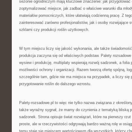
sezonie ogrodniczym mają kluczowe znaczenie: jak przygotować 
zoptymalizować miejsce, jak zadbać o właściwe warunki dla młodyc
materiałów pomocniczych, które ułatwiają codzienną pracę. Z te
zainteresować zarówno profesjonalistów, jak i osoby rozwijające 
szklarni czy produkcji roślin użytkowych.
W tym miejscu liczy się jakość wykonania, ale także świadomoś
produkcja zaczyna się od właściwych podstaw. Palety rozsadow
wysiew i produkcję, multiplaty wspierają rozwój sadzonek, a folia
możliwości ochrony i organizacji. Razem tworzą ofertę spójną, log
szczególnie tam, gdzie nie ma miejsca na przypadek, a liczy się
przygotowanie roślin do dalszego wzrostu.
Palety-rozsadowe.pl to więc nie tylko nazwa związana z określo
także wyraźny sygnał, że mamy do czynienia z tematyką bliską pr
sadzonek. Strona opisuje świat rozwiązań, które na pierwszy rz
proste, ale w rzeczywistości odgrywają bardzo ważną rolę w osiąg
temu staje się miejscem wartościowym dla wszystkich, którzy chc