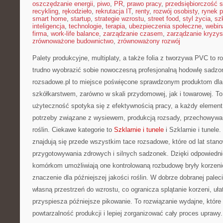
oszczędzanie energii
,
piwo
,
PR
,
prawo pracy
,
przedsiębiorczość 
recykling
,
rękodzieło
,
rekrutacja IT
,
renty
,
rozwój osobisty
,
rynek p
smart home
,
startup
,
strategie wzrostu
,
street food
,
styl życia
,
sz
inteligencja
,
technologie
,
terapia
,
ubezpieczenia społeczne
,
webin
firma
,
work-life balance
,
zarządzanie czasem
,
zarządzanie kryzy
zrównoważone budownictwo
,
zrównoważony rozwój
Palety produkcyjne, multiplaty, a także folia z tworzywa PVC to r
trudno wyobrazić sobie nowoczesną profesjonalną hodowlę sadzon
rozsadowe.pl to miejsce poświęcone sprawdzonym produktom dla
szkółkarstwem, zarówno w skali przydomowej, jak i towarowej. To 
użyteczność spotyka się z efektywnością pracy, a każdy element 
potrzeby związane z wysiewem, produkcją rozsady, przechowywa
roślin. Ciekawe kategorie to
Szklarnie i tunele
i Szklarnie i tunele
znajdują się przede wszystkim tace rozsadowe, które od lat stan
przygotowywania zdrowych i silnych sadzonek. Dzięki odpowiedn
komórkom umożliwiają one kontrolowaną rozbudowę bryły korzen
znaczenie dla późniejszej jakości roślin. W dobrze dobranej pale
własną przestrzeń do wzrostu, co ogranicza splątanie korzeni, uła
przyspiesza późniejsze pikowanie. To rozwiązanie wydajne, któ
powtarzalność produkcji i lepiej zorganizować cały proces uprawy.