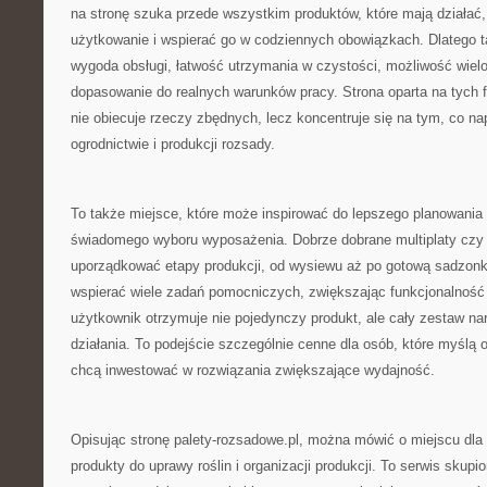
na stronę szuka przede wszystkim produktów, które mają działa
użytkowanie i wspierać go w codziennych obowiązkach. Dlatego t
wygoda obsługi, łatwość utrzymania w czystości, możliwość wiel
dopasowanie do realnych warunków pracy. Strona oparta na tych fi
nie obiecuje rzeczy zbędnych, lecz koncentruje się na tym, co n
ogrodnictwie i produkcji rozsady.
To także miejsce, które może inspirować do lepszego planowania 
świadomego wyboru wyposażenia. Dobrze dobrane multiplaty czy 
uporządkować etapy produkcji, od wysiewu aż po gotową sadzonkę
wspierać wiele zadań pomocniczych, zwiększając funkcjonalność 
użytkownik otrzymuje nie pojedynczy produkt, ale cały zestaw na
działania. To podejście szczególnie cenne dla osób, które myślą o
chcą inwestować w rozwiązania zwiększające wydajność.
Opisując stronę palety-rozsadowe.pl, można mówić o miejscu dla 
produkty do uprawy roślin i organizacji produkcji. To serwis skup