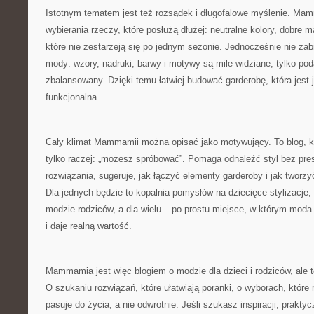
Istotnym tematem jest też rozsądek i długofalowe myślenie. M
wybierania rzeczy, które posłużą dłużej: neutralne kolory, dobre ma
które nie zestarzeją się po jednym sezonie. Jednocześnie nie zabi
mody: wzory, nadruki, barwy i motywy są mile widziane, tylko po
zbalansowany. Dzięki temu łatwiej budować garderobę, która jest 
funkcjonalna.
Cały klimat Mammamii można opisać jako motywujący. To blog, kt
tylko raczej: „możesz spróbować”. Pomaga odnaleźć styl bez pres
rozwiązania, sugeruje, jak łączyć elementy garderoby i jak tworz
Dla jednych będzie to kopalnia pomysłów na dziecięce stylizacje,
modzie rodziców, a dla wielu – po prostu miejsce, w którym moda
i daje realną wartość.
Mammamia jest więc blogiem o modzie dla dzieci i rodziców, ale
O szukaniu rozwiązań, które ułatwiają poranki, o wyborach, które m
pasuje do życia, a nie odwrotnie. Jeśli szukasz inspiracji, prakt