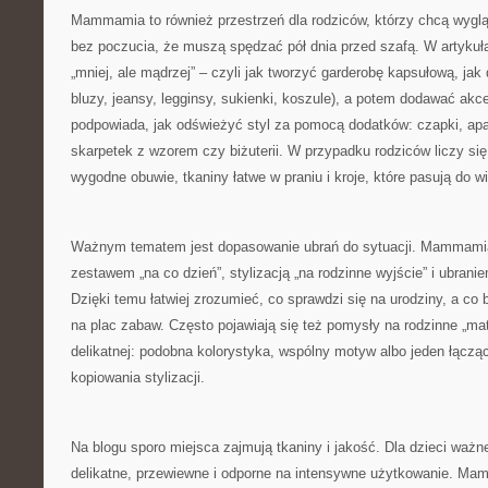
Mammamia to również przestrzeń dla rodziców, którzy chcą wygląda
bez poczucia, że muszą spędzać pół dnia przed szafą. W artykuł
„mniej, ale mądrzej” – czyli jak tworzyć garderobę kapsułową, jak d
bluzy, jeansy, legginsy, sukienki, koszule), a potem dodawać akcen
podpowiada, jak odświeżyć styl za pomocą dodatków: czapki, apas
skarpetek z wzorem czy biżuterii. W przypadku rodziców liczy się
wygodne obuwie, tkaniny łatwe w praniu i kroje, które pasują do wi
Ważnym tematem jest dopasowanie ubrań do sytuacji. Mammamia
zestawem „na co dzień”, stylizacją „na rodzinne wyjście” i ubrani
Dzięki temu łatwiej zrozumieć, co sprawdzi się na urodziny, a co 
na plac zabaw. Często pojawiają się też pomysły na rodzinne „ma
delikatnej: podobna kolorystyka, wspólny motyw albo jeden łączą
kopiowania stylizacji.
Na blogu sporo miejsca zajmują tkaniny i jakość. Dla dzieci ważne
delikatne, przewiewne i odporne na intensywne użytkowanie. M