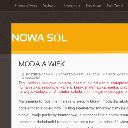
Archiwum
Fiorentina
Redakcja
Strona główna
Spis Treści
NOWA SÓL
MODA A WIEK
POSTED BY ADMIN
POSTED ON STY - 14 - 2026
MOŻLIWOŚĆ 
WYŁĄCZONA
Tagi:
badania naukowe
,
biologia
,
chemia
,
cv
,
edukacja
,
entreprene
humanistyka
,
innowacje
,
kariera
,
kursy
,
matematyka
,
nauka
,
prac
rozwój zawodowy
,
staż
,
studia
,
szkoła
,
technologie edukacyjne
,
z
Mammamia to rodzinne miejsce w sieci, w którym moda dla młod
codziennością opiekunów. To blog internetowy tworzony z myślą o
siebie i swoje pociechy komfortowo, a jednocześnie z charakterem
ubraniach, dodatkach i trendach, ale też o tym, jak odnaleźć włas