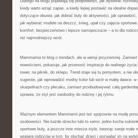
Dlatego na blogu pojawiają się podpowiedzi, jak wybierać rozmiary „
kiedy warto wziąć zapas, a kiedy lepiej postawić na idealne dopa
dotyczące obuwia: jak dobrać buty do aktywności, jak sprawdzić, 
jak wybierać modele na deszcz, śnieg, upał czy zajęcia sportowe
komfort, bezpieczeństwo i lepsze samopoczucie – a to dla rodzic
niż najmodniejszy wzór.
Mammamia to blog o trendach, ale w wersji przyziemnej. Zamias
nowościami, pokazuje, jak przenosić inspiracje do realnego życia
rower, na piknik, do sklepu. Trend staje się tu pomysłem, a nie
sugestie, jak wprowadzić modny kolor lub wzór w małej dawce: w
skarpetkach czy plecaku, zamiast przebudowywać całą garderobę
sprawia, że styl jest swobodny do rodziny i jej rytmu.
Ważnym elementem Mammamii jest też spojrzenie na modę przez
osobowości. Nie każde dziecko lubi to samo: jedno kocha sukienki i
sportowe buty, a jeszcze inne miesza style, tworząc swoje małe
wspiera rodziców w tym, by słuchać dzieci i pozwalać im na wyb