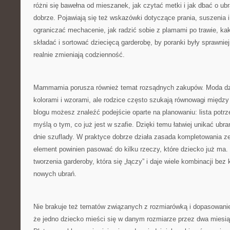
różni się bawełna od mieszanek, jak czytać metki i jak dbać o ubr
dobrze. Pojawiają się też wskazówki dotyczące prania, suszenia 
ograniczać mechacenie, jak radzić sobie z plamami po trawie, ka
składać i sortować dziecięcą garderobę, by poranki były sprawniej
realnie zmieniają codzienność.
Mammamia porusza również temat rozsądnych zakupów. Moda dzie
kolorami i wzorami, ale rodzice często szukają równowagi międ
blogu możesz znaleźć podejście oparte na planowaniu: lista potrze
myślą o tym, co już jest w szafie. Dzięki temu łatwiej unikać ubrań
dnie szuflady. W praktyce dobrze działa zasada kompletowania 
element powinien pasować do kilku rzeczy, które dziecko już ma
tworzenia garderoby, która się „łączy” i daje wiele kombinacji bez
nowych ubrań.
Nie brakuje też tematów związanych z rozmiarówką i dopasowani
że jedno dziecko mieści się w danym rozmiarze przez dwa miesiąc