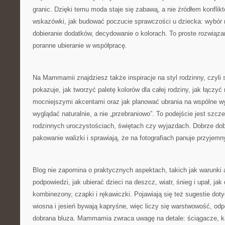
granic. Dzięki temu moda staje się zabawą, a nie źródłem konflikt
wskazówki, jak budować poczucie sprawczości u dziecka: wybó
dobieranie dodatków, decydowanie o kolorach. To proste rozwiąza
poranne ubieranie w współpracę.
Na Mammamii znajdziesz także inspiracje na styl rodzinny, czyli
pokazuje, jak tworzyć paletę kolorów dla całej rodziny, jak łączyć
mocniejszymi akcentami oraz jak planować ubrania na wspólne wyj
wyglądać naturalnie, a nie „przebraniowo”. To podejście jest szc
rodzinnych uroczystościach, świętach czy wyjazdach. Dobrze dobr
pakowanie walizki i sprawiają, że na fotografiach panuje przyjemn
Blog nie zapomina o praktycznych aspektach, takich jak warunki
podpowiedzi, jak ubierać dzieci na deszcz, wiatr, śnieg i upał, jak 
kombinezony, czapki i rękawiczki. Pojawiają się też sugestie doty
wiosna i jesień bywają kapryśne, więc liczy się warstwowość, odp
dobrana bluza. Mammamia zwraca uwagę na detale: ściągacze, ka