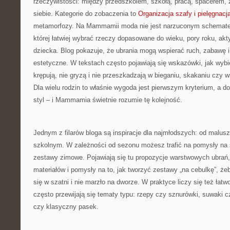
rzeczywistości: między przedszkolem, szkołą, pracą, spacerem, z
siebie. Kategorie do zobaczenia to
Organizacja szafy i pielęgnacj
metamorfozy. Na Mammamii moda nie jest narzuconym schematem
której łatwiej wybrać rzeczy dopasowane do wieku, pory roku, ak
dziecka. Blog pokazuje, że ubrania mogą wspierać ruch, zabawę i
estetyczne. W tekstach często pojawiają się wskazówki, jak wybie
krępują, nie gryzą i nie przeszkadzają w bieganiu, skakaniu czy 
Dla wielu rodzin to właśnie wygoda jest pierwszym kryterium, a dop
styl – i Mammamia świetnie rozumie tę kolejność.
Jednym z filarów bloga są inspiracje dla najmłodszych: od malus
szkolnym. W zależności od sezonu możesz trafić na pomysły na st
zestawy zimowe. Pojawiają się tu propozycje warstwowych ubrań,
materiałów i pomysły na to, jak tworzyć zestawy „na cebulkę”, że
się w szatni i nie marzło na dworze. W praktyce liczy się też łatw
często przewijają się tematy typu: rzepy czy sznurówki, suwaki cz
czy klasyczny pasek.