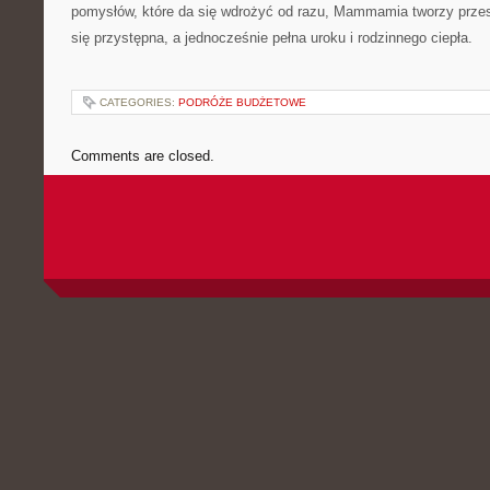
pomysłów, które da się wdrożyć od razu, Mammamia tworzy przest
się przystępna, a jednocześnie pełna uroku i rodzinnego ciepła.
CATEGORIES:
PODRÓŻE BUDŻETOWE
Comments are closed.