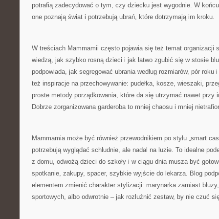
potrafią zadecydować o tym, czy dziecku jest wygodnie. W końcu 
one poznają świat i potrzebują ubrań, które dotrzymają im kroku.
W treściach Mammamii często pojawia się też temat organizacji sz
wiedzą, jak szybko rosną dzieci i jak łatwo zgubić się w stosie bl
podpowiada, jak segregować ubrania według rozmiarów, pór roku i
też inspiracje na przechowywanie: pudełka, kosze, wieszaki, prze
proste metody porządkowania, które da się utrzymać nawet przy 
Dobrze zorganizowana garderoba to mniej chaosu i mniej nietrafi
Mammamia może być również przewodnikiem po stylu „smart casua
potrzebują wyglądać schludnie, ale nadal na luzie. To idealne pode
z domu, odwożą dzieci do szkoły i w ciągu dnia muszą być gotow
spotkanie, zakupy, spacer, szybkie wyjście do lekarza. Blog pod
elementem zmienić charakter stylizacji: marynarka zamiast bluzy
sportowych, albo odwrotnie – jak rozluźnić zestaw, by nie czuć s