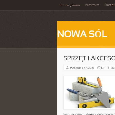
Archiwum
Fiorent
Strona główna
NOWA SÓL
SPRZĘT I AKCES
POSTED BY ADMIN
LIP - 4 - 2
wartościowe materiały dotyczące t