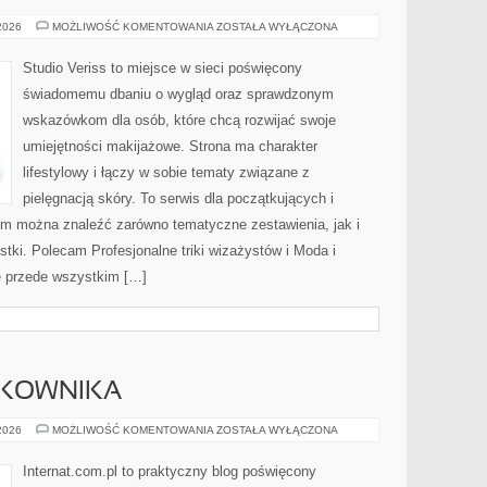
DIY
 2026
MOŻLIWOŚĆ KOMENTOWANIA
ZOSTAŁA WYŁĄCZONA
I
KREATYWNY
MAKIJAŻ
Studio Veriss to miejsce w sieci poświęcony
świadomemu dbaniu o wygląd oraz sprawdzonym
wskazówkom dla osób, które chcą rozwijać swoje
umiejętności makijażowe. Strona ma charakter
lifestylowy i łączy w sobie tematy związane z
pielęgnacją skóry. To serwis dla początkujących i
m można znaleźć zarówno tematyczne zestawienia, jak i
stki. Polecam Profesjonalne triki wizażystów i Moda i
ę przede wszystkim […]
TKOWNIKA
PORADNIKI
 2026
MOŻLIWOŚĆ KOMENTOWANIA
ZOSTAŁA WYŁĄCZONA
UŻYTKOWNIKA
Internat.com.pl to praktyczny blog poświęcony