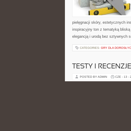
pielęgnacji skóry, estetycznych i
inspiracyjny ton z tematyką bliską
elegancją i urodą bez sztywnych 
CATEGORIES:
GRY DLA DOROSŁY
TESTY I RECENZJ
POSTED BY ADMIN
CZE - 13 -
którzy od dawna wiedzą, że odpowi