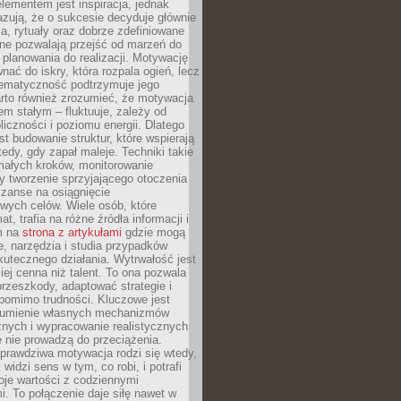
ementem jest inspiracja, jednak
zują, że o sukcesie decyduje głównie
, rytuały oraz dobrze zdefiniowane
ne pozwalają przejść od marzeń do
d planowania do realizacji. Motywację
ać do iskry, która rozpala ogień, lecz
tematyczność podtrzymuje jego
arto również zrozumieć, że motywacja
nem stałym – fluktuuje, zależy od
oliczności i poziomu energii. Dlatego
st budowanie struktur, które wspierają
edy, gdy zapał maleje. Techniki takie
małych kroków, monitorowanie
 tworzenie sprzyjającego otoczenia
zanse na osiągnięcie
wych celów. Wiele osób, które
at, trafia na różne źródła informacji i
ym na
strona z artykułami
gdzie mogą
e, narzędzia i studia przypadków
utecznego działania. Wytrwałość jest
iej cenna niż talent. To ona pozwala
rzeszkody, adaptować strategie i
 pomimo trudności. Kluczowe jest
zumienie własnych mechanizmów
znych i wypracowanie realistycznych
e nie prowadzą do przeciążenia.
prawdziwa motywacja rodzi się wtedy,
widzi sens w tym, co robi, i potrafi
oje wartości z codziennymi
. To połączenie daje siłę nawet w