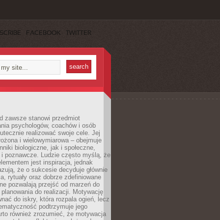
SCRIBE
FACEBOOK
TWITTER
d zawsze stanowi przedmiot
ania psychologów, coachów i osób
tecznie realizować swoje cele. Jej
złożona i wielowymiarowa – obejmuje
niki biologiczne, jak i społeczne,
 i poznawcze. Ludzie często myślą, że
ementem jest inspiracja, jednak
zują, że o sukcesie decyduje głównie
, rytuały oraz dobrze zdefiniowane
ne pozwalają przejść od marzeń do
d planowania do realizacji. Motywację
ać do iskry, która rozpala ogień, lecz
tematyczność podtrzymuje jego
arto również zrozumieć, że motywacja