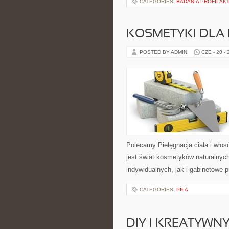
CATEGORIES:
BADANIA PROFILAK
KOSMETYKI DLA 
POSTED BY ADMIN
CZE - 20 -
Polecamy Pielęgnacja ciała i włos
jest świat kosmetyków naturalnyc
indywidualnych, jak i gabinetowe 
CATEGORIES:
PIŁA
DIY I KREATYWN