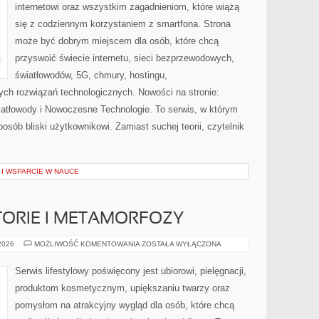
internetowi oraz wszystkim zagadnieniom, które wiążą
się z codziennym korzystaniem z smartfona. Strona
może być dobrym miejscem dla osób, które chcą
przyswoić świecie internetu, sieci bezprzewodowych,
światłowodów, 5G, chmury, hostingu,
ch rozwiązań technologicznych. Nowości na stronie:
wiatłowody i Nowoczesne Technologie. To serwis, w którym
osób bliski użytkownikowi. Zamiast suchej teorii, czytelnik
I WSPARCIE W NAUCE
STORIE I METAMORFOZY
INSPIRUJĄCE
 2026
MOŻLIWOŚĆ KOMENTOWANIA
ZOSTAŁA WYŁĄCZONA
HISTORIE
I
METAMORFOZY
Serwis lifestylowy poświęcony jest ubiorowi, pielęgnacji,
produktom kosmetycznym, upiększaniu twarzy oraz
pomysłom na atrakcyjny wygląd dla osób, które chcą