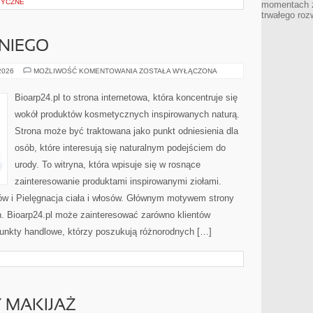
TYCZNE
momentach z
trwałego roz
NIEGO
KOSMETYKI
 2026
MOŻLIWOŚĆ KOMENTOWANIA
ZOSTAŁA WYŁĄCZONA
DLA
NIEGO
Bioarp24.pl to strona internetowa, która koncentruje się
wokół produktów kosmetycznych inspirowanych naturą.
Strona może być traktowana jako punkt odniesienia dla
osób, które interesują się naturalnym podejściem do
urody. To witryna, która wpisuje się w rosnące
zainteresowanie produktami inspirowanymi ziołami.
ów i Pielęgnacja ciała i włosów. Głównym motywem strony
h. Bioarp24.pl może zainteresować zarówno klientów
punkty handlowe, którzy poszukują różnorodnych […]
Y MAKIJAŻ