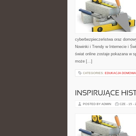
cyberbezpieczeństwa oraz domowy
Nowinki i Trendy w Internecie i Ś
świat online zostaje pokazana w sp
może […]
CATEGORIES:
EDUKACJA DOMOWA 
INSPIRUJĄCE HI
POSTED BY ADMIN
CZE - 15 -