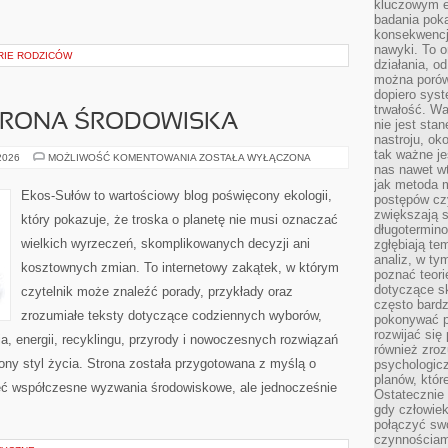
kluczowym el
badania poka
konsekwencja
nawyki. To o
ORIE RODZICÓW
działania, o
można porówn
dopiero sys
trwałość. W
HRONA ŚRODOWISKA
nie jest sta
nastroju, ok
tak ważne je
PRZYRODA
 2026
MOŻLIWOŚĆ KOMENTOWANIA
ZOSTAŁA WYŁĄCZONA
I
nas nawet wt
OCHRONA
jak metoda 
ŚRODOWISKA
Ekos-Sułów to wartościowy blog poświęcony ekologii,
postępów czy
zwiększają s
który pokazuje, że troska o planetę nie musi oznaczać
długotermino
wielkich wyrzeczeń, skomplikowanych decyzji ani
zgłębiają tem
analiz, w t
kosztownych zmian. To internetowy zakątek, w którym
poznać teori
dotyczące sk
czytelnik może znaleźć porady, przykłady oraz
często bardz
zrozumiałe teksty dotyczące codziennych wyborów,
pokonywać p
rozwijać się
, energii, recyklingu, przyrody i nowoczesnych rozwiązań
również zro
ny styl życia. Strona została przygotowana z myślą o
psychologic
planów, któr
ieć współczesne wyzwania środowiskowe, ale jednocześnie
Ostatecznie 
gdy człowiek 
połączyć sw
czynnościami