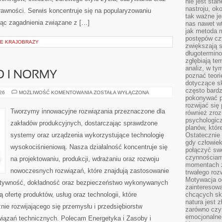
nie jest sta
nastroju, ok
rawności. Serwis koncentruje się na popularyzowaniu
tak ważne je
jąc zagadnienia związane z […]
nas nawet wt
jak metoda 
postępów czy
IE KRAJOBRAZY
zwiększają s
długotermino
zgłębiają tem
analiz, w t
O I NORMY
poznać teori
dotyczące sk
często bardz
BEZPIECZEŃSTWO
026
MOŻLIWOŚĆ KOMENTOWANIA
ZOSTAŁA WYŁĄCZONA
pokonywać p
I
NORMY
rozwijać się
Tworzymy innowacyjne rozwiązania przeznaczone dla
również zro
psychologic
zakładów produkcyjnych, dostarczając sprawdzone
planów, któr
systemy oraz urządzenia wykorzystujące technologię
Ostatecznie 
gdy człowiek 
wysokociśnieniową. Nasza działalność koncentruje się
połączyć sw
czynnościami
na projektowaniu, produkcji, wdrażaniu oraz rozwoju
momentach z
nowoczesnych rozwiązań, które znajdują zastosowanie
trwałego roz
Motywacja o
ektywność, dokładność oraz bezpieczeństwo wykonywanych
zainteresow
 ofertę produktów, usług oraz technologii, które
chcących sku
natura jest 
ie rozwijającego się przemysłu i przedsiębiorstw
zarówno czyn
emocjonalne
iązań technicznych. Polecam Energetyka i Zasoby i