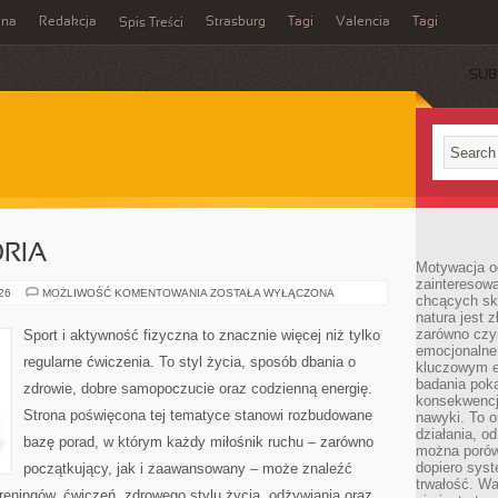
ina
Redakcja
Strasburg
Tagi
Valencia
Tagi
Spis Treści
SUB
ORIA
Motywacja o
zainteresow
SPRZĘT
026
MOŻLIWOŚĆ KOMENTOWANIA
ZOSTAŁA WYŁĄCZONA
chcących sku
I
natura jest 
AKCESORIA
zarówno czyn
Sport i aktywność fizyczna to znacznie więcej niż tylko
emocjonalne
regularne ćwiczenia. To styl życia, sposób dbania o
kluczowym el
badania poka
zdrowie, dobre samopoczucie oraz codzienną energię.
konsekwencja
Strona poświęcona tej tematyce stanowi rozbudowane
nawyki. To o
działania, o
bazę porad, w którym każdy miłośnik ruchu – zarówno
można porówn
dopiero sys
początkujący, jak i zaawansowany – może znaleźć
trwałość. W
reningów, ćwiczeń, zdrowego stylu życia, odżywiania oraz