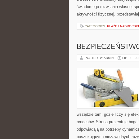
świadomego rozwijania własnej sp
aktywności fizycznej, przedstawia
CATEGORIES:
PLAŻE I NADMORSK
BEZPIECZEŃSTW
POSTED BY ADMIN
LIP - 1 - 2
wszędzie tam, gdzie liczy się ef
procesów. Strona prezentuje bogatą
odpowiadają na potrzeby dynamiczn
poszukujących niezawodnych rozw