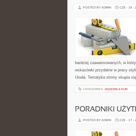
POSTED BY ADMIN
CZE - 19 -
bardziej zaawansowanych, w który
wskazówki przydatne w pracy styli
Uroda. Tematyka strony skupia si
CATEGORIES:
HODOWLA KUR
PORADNIKI UŻY
POSTED BY ADMIN
CZE - 17 -