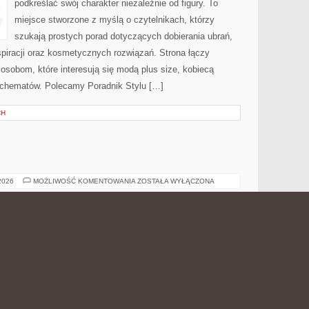
podkreślać swój charakter niezależnie od figury. To
miejsce stworzone z myślą o czytelnikach, którzy
szukają prostych porad dotyczących dobierania ubrań,
nspiracji oraz kosmetycznych rozwiązań. Strona łączy
 osobom, które interesują się modą plus size, kobiecą
schematów. Polecamy Poradnik Stylu […]
CH
E
TESTY
 2026
MOŻLIWOŚĆ KOMENTOWANIA
ZOSTAŁA WYŁĄCZONA
I
RECENZJE
Orientalno-przyprawowy charakter tej strony sprawia, że
jest to serwis stworzony z myślą o osobach, które
odkrywają intensywne aromaty, nieoczywiste smaki i
kulinarne inspiracje z różnych stron świata. To
internetowa przestrzeń, która może zainteresować
zarówno osoby eksperymentujące w kuchni, jak i tych,
ednio dobrane przyprawy potrafią całkowicie odmienić