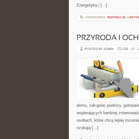
Energetyka i […]
CATEGORIES:
INSPIRACJE I HIST
PRZYRODA I OC
POSTED BY ADMIN
CZE - 27 -
domu, zakupów, podróży, gotowania
wspierających bardziej zrównoważo
osobach, które chcą lepiej rozum
szukają […]