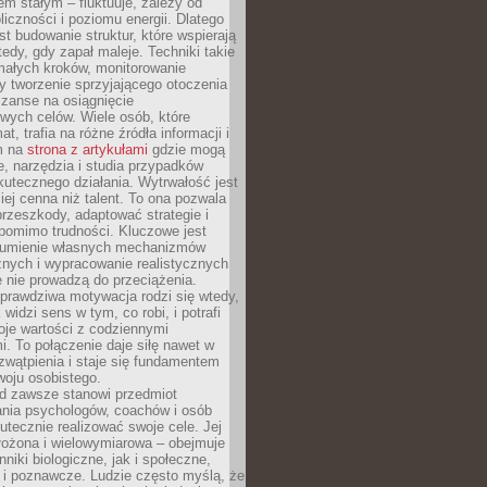
nem stałym – fluktuuje, zależy od
oliczności i poziomu energii. Dlatego
st budowanie struktur, które wspierają
edy, gdy zapał maleje. Techniki takie
małych kroków, monitorowanie
 tworzenie sprzyjającego otoczenia
zanse na osiągnięcie
wych celów. Wiele osób, które
at, trafia na różne źródła informacji i
ym na
strona z artykułami
gdzie mogą
e, narzędzia i studia przypadków
utecznego działania. Wytrwałość jest
iej cenna niż talent. To ona pozwala
rzeszkody, adaptować strategie i
 pomimo trudności. Kluczowe jest
zumienie własnych mechanizmów
znych i wypracowanie realistycznych
e nie prowadzą do przeciążenia.
prawdziwa motywacja rodzi się wtedy,
widzi sens w tym, co robi, i potrafi
oje wartości z codziennymi
. To połączenie daje siłę nawet w
wątpienia i staje się fundamentem
woju osobistego.
d zawsze stanowi przedmiot
ania psychologów, coachów i osób
tecznie realizować swoje cele. Jej
złożona i wielowymiarowa – obejmuje
niki biologiczne, jak i społeczne,
 i poznawcze. Ludzie często myślą, że