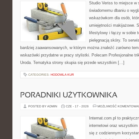
Studio Veriss to miejsce w
świadomemu dbaniu o wygl
wskazówkom dla osób, któr
umiejętności makijażowe. S
lifestylowy i łączy w sobie
pielęgnacją skóry. To serwi
bardziej zaawansowanych, w którym można znaleźć zarówno temat
wskazówki przydatne w pracy stylistki. Polecam Profesjonalne tri
Uroda. Tematyka strony skupia się przede wszystkim […]
CATEGORIES:
HODOWLA KUR
PORADNIKI UŻYTKOWNIKA
POSTED BY ADMIN
CZE - 17 - 2026
MOŻLIWOŚĆ KOMENTOWA
Internat.com.pl to praktyc
internetowi oraz wszystkim
się z codziennym korzystan