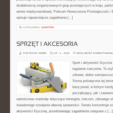
działalnością zorganizowanych grup przestępczych w kraju, pańs
arenie międzynarodowej. Polecam Nowoczesna Przestępczość i B
opisuje najważniejsze zagadnienia […]
CATEGORIES:
SARATÓW
SPRZĘT I AKCESORIA
POSTED BY ADMIN
LIP - 4 - 2026
MOŻLIWOŚĆ KOMENTOWAN
Sport i aktywność fizyczna 
regularne ćwiczenia. To sty
zdrowie, dobre samopoczuci
Strona poświęcona tej tem
bazę porad, w którym każdy
początkujący, jak i zaawa
wartościowe materiały dotyczące treningów, ćwiczeń, zdrowego st
świadomego rozwijania własnej sprawności. Serwis koncentruje s
aktywności fizycznej, przedstawiając zagadnienia związane z […]