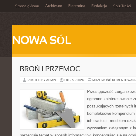
Archiwum
Fiorentina
Redakcja
Strona główna
Spis Treści
NOWA SÓL
BROŃ I PRZEMOC
POSTED BY ADMIN
LIP - 5 - 2026
MOŻLIWOŚĆ KOMENTOWAN
Przestępczość zorganizowan
ogromne zainteresowanie za
poszukujących rzetelnych i
kompleksowe kompendium in
ich ewolucji, modelom dział
wyzwaniom związanym z b
prezentuje temat w sposób informacyjny, koncentrując się na om