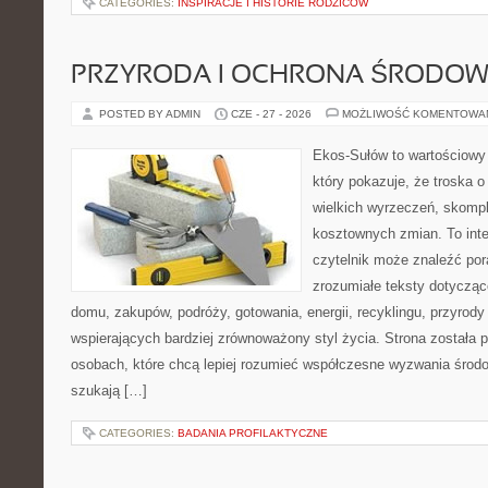
CATEGORIES:
INSPIRACJE I HISTORIE RODZICÓW
PRZYRODA I OCHRONA ŚRODOW
POSTED BY ADMIN
CZE - 27 - 2026
MOŻLIWOŚĆ KOMENTOWA
Ekos-Sułów to wartościowy 
który pokazuje, że troska 
wielkich wyrzeczeń, skompl
kosztownych zmian. To int
czytelnik może znaleźć por
zrozumiałe teksty dotyczą
domu, zakupów, podróży, gotowania, energii, recyklingu, przyrod
wspierających bardziej zrównoważony styl życia. Strona została
osobach, które chcą lepiej rozumieć współczesne wyzwania środ
szukają […]
CATEGORIES:
BADANIA PROFILAKTYCZNE