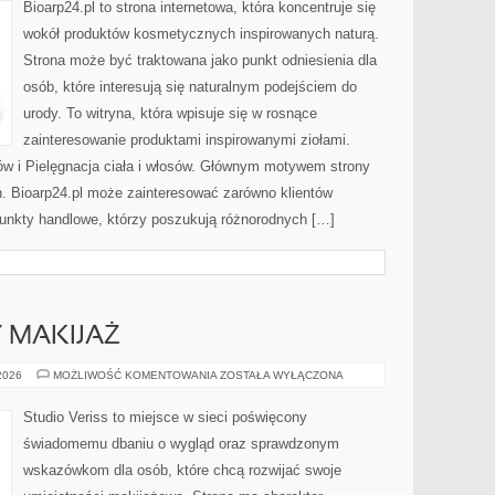
Bioarp24.pl to strona internetowa, która koncentruje się
wokół produktów kosmetycznych inspirowanych naturą.
Strona może być traktowana jako punkt odniesienia dla
osób, które interesują się naturalnym podejściem do
urody. To witryna, która wpisuje się w rosnące
zainteresowanie produktami inspirowanymi ziołami.
ów i Pielęgnacja ciała i włosów. Głównym motywem strony
h. Bioarp24.pl może zainteresować zarówno klientów
punkty handlowe, którzy poszukują różnorodnych […]
Y MAKIJAŻ
DIY
 2026
MOŻLIWOŚĆ KOMENTOWANIA
ZOSTAŁA WYŁĄCZONA
I
KREATYWNY
MAKIJAŻ
Studio Veriss to miejsce w sieci poświęcony
świadomemu dbaniu o wygląd oraz sprawdzonym
wskazówkom dla osób, które chcą rozwijać swoje