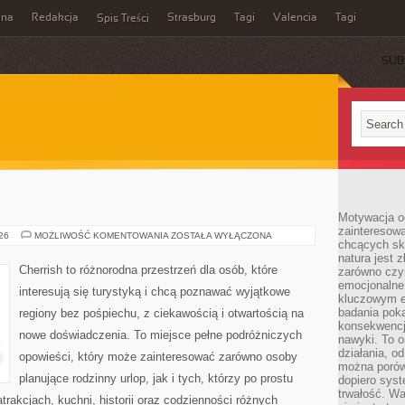
ina
Redakcja
Strasburg
Tagi
Valencia
Tagi
Spis Treści
SUB
Motywacja o
zainteresow
INDIE
026
MOŻLIWOŚĆ KOMENTOWANIA
ZOSTAŁA WYŁĄCZONA
chcących sku
natura jest 
Cherrish to różnorodna przestrzeń dla osób, które
zarówno czyn
emocjonalne
interesują się turystyką i chcą poznawać wyjątkowe
kluczowym el
badania poka
regiony bez pośpiechu, z ciekawością i otwartością na
konsekwencja
nowe doświadczenia. To miejsce pełne podróżniczych
nawyki. To o
działania, o
opowieści, który może zainteresować zarówno osoby
można porówn
planujące rodzinny urlop, jak i tych, którzy po prostu
dopiero sys
trwałość. W
atrakcjach, kuchni, historii oraz codzienności różnych