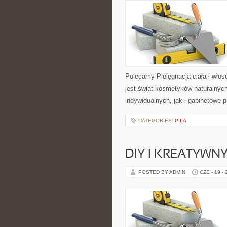
Polecamy Pielęgnacja ciała i włos
jest świat kosmetyków naturalnyc
indywidualnych, jak i gabinetowe 
CATEGORIES:
PIŁA
DIY I KREATYWN
POSTED BY ADMIN
CZE - 19 -