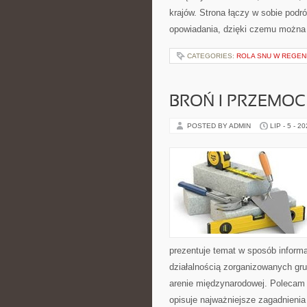
krajów. Strona łączy w sobie pod
opowiadania, dzięki czemu można
CATEGORIES:
ROLA SNU W REGEN
BROŃ I PRZEMOC
POSTED BY ADMIN
LIP - 5 - 2
prezentuje temat w sposób inform
działalnością zorganizowanych gru
arenie międzynarodowej. Polecam
opisuje najważniejsze zagadnienia