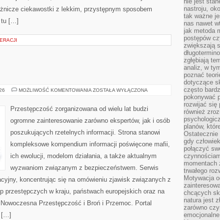
nie jest sta
nastroju, ok
różnicze ciekawostki z lekkim, przystępnym sposobem
tak ważne je
 tu […]
nas nawet wt
jak metoda 
postępów czy
ERACJI
zwiększają s
długotermino
zgłębiają tem
analiz, w t
poznać teori
dotyczące sk
często bardz
BROŃ
026
MOŻLIWOŚĆ KOMENTOWANIA
ZOSTAŁA WYŁĄCZONA
I
pokonywać p
PRZEMOC
rozwijać się
Przestępczość zorganizowana od wielu lat budzi
również zro
psychologic
ogromne zainteresowanie zarówno ekspertów, jak i osób
planów, któr
poszukujących rzetelnych informacji. Strona stanowi
Ostatecznie 
gdy człowiek 
kompleksowe kompendium informacji poświęcone mafii,
połączyć sw
ich ewolucji, modelom działania, a także aktualnym
czynnościami
momentach z
wyzwaniom związanym z bezpieczeństwem. Serwis
trwałego roz
Motywacja o
acyjny, koncentrując się na omówieniu zjawisk związanych z
zainteresow
p przestępczych w kraju, państwach europejskich oraz na
chcących sku
natura jest 
 Nowoczesna Przestępczość i Broń i Przemoc. Portal
zarówno czyn
 […]
emocjonalne