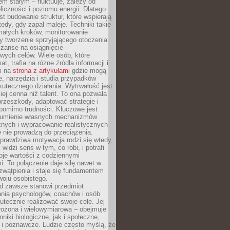
nem stałym – fluktuuje, zależy od
oliczności i poziomu energii. Dlatego
st budowanie struktur, które wspierają
edy, gdy zapał maleje. Techniki takie
małych kroków, monitorowanie
 tworzenie sprzyjającego otoczenia
zanse na osiągnięcie
wych celów. Wiele osób, które
at, trafia na różne źródła informacji i
ym na
strona z artykułami
gdzie mogą
e, narzędzia i studia przypadków
utecznego działania. Wytrwałość jest
iej cenna niż talent. To ona pozwala
rzeszkody, adaptować strategie i
 pomimo trudności. Kluczowe jest
zumienie własnych mechanizmów
znych i wypracowanie realistycznych
e nie prowadzą do przeciążenia.
prawdziwa motywacja rodzi się wtedy,
widzi sens w tym, co robi, i potrafi
oje wartości z codziennymi
. To połączenie daje siłę nawet w
wątpienia i staje się fundamentem
woju osobistego.
d zawsze stanowi przedmiot
ania psychologów, coachów i osób
tecznie realizować swoje cele. Jej
złożona i wielowymiarowa – obejmuje
niki biologiczne, jak i społeczne,
 i poznawcze. Ludzie często myślą, że