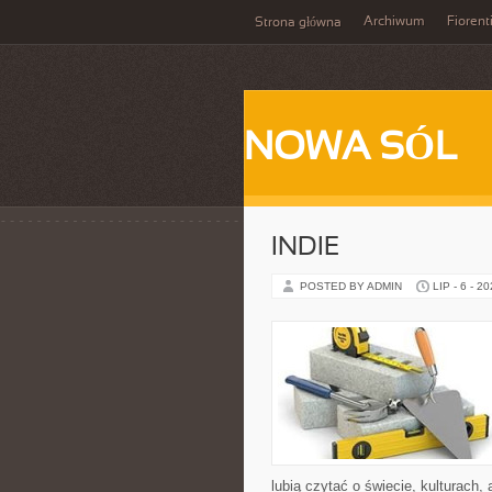
Archiwum
Fiorent
Strona główna
NOWA SÓL
INDIE
POSTED BY ADMIN
LIP - 6 - 2
lubią czytać o świecie, kulturach, 