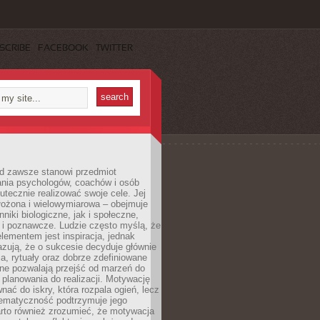
SCRIBE
FACEBOOK
TWITTER
d zawsze stanowi przedmiot
ania psychologów, coachów i osób
tecznie realizować swoje cele. Jej
złożona i wielowymiarowa – obejmuje
niki biologiczne, jak i społeczne,
 i poznawcze. Ludzie często myślą, że
ementem jest inspiracja, jednak
zują, że o sukcesie decyduje głównie
, rytuały oraz dobrze zdefiniowane
ne pozwalają przejść od marzeń do
d planowania do realizacji. Motywację
ać do iskry, która rozpala ogień, lecz
tematyczność podtrzymuje jego
arto również zrozumieć, że motywacja