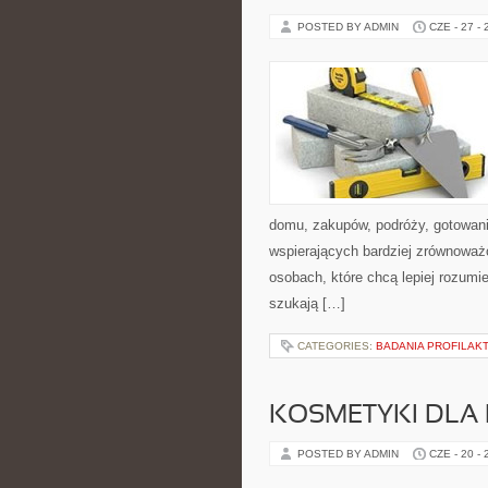
POSTED BY ADMIN
CZE - 27 -
domu, zakupów, podróży, gotowania
wspierających bardziej zrównoważo
osobach, które chcą lepiej rozum
szukają […]
CATEGORIES:
BADANIA PROFILAK
KOSMETYKI DLA 
POSTED BY ADMIN
CZE - 20 -