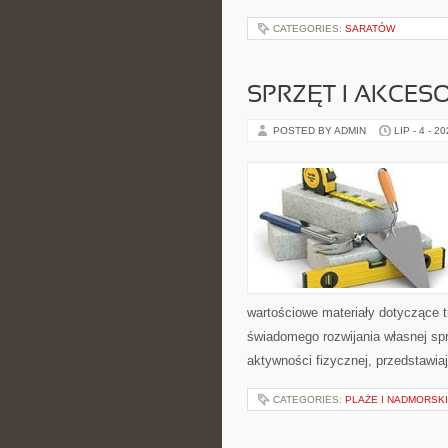
CATEGORIES:
SARATÓW
SPRZĘT I AKCES
POSTED BY ADMIN
LIP - 4 - 2
wartościowe materiały dotyczące t
świadomego rozwijania własnej sp
aktywności fizycznej, przedstawia
CATEGORIES:
PLAŻE I NADMORSK