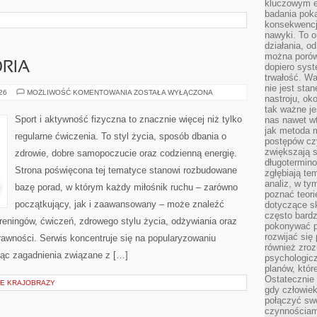
kluczowym el
badania poka
konsekwencja
nawyki. To o
działania, o
można porówn
ORIA
dopiero sys
trwałość. W
nie jest sta
SPRZĘT
026
MOŻLIWOŚĆ KOMENTOWANIA
ZOSTAŁA WYŁĄCZONA
nastroju, ok
I
AKCESORIA
tak ważne je
Sport i aktywność fizyczna to znacznie więcej niż tylko
nas nawet wt
jak metoda 
regularne ćwiczenia. To styl życia, sposób dbania o
postępów czy
zwiększają s
zdrowie, dobre samopoczucie oraz codzienną energię.
długotermino
Strona poświęcona tej tematyce stanowi rozbudowane
zgłębiają tem
analiz, w t
bazę porad, w którym każdy miłośnik ruchu – zarówno
poznać teori
początkujący, jak i zaawansowany – może znaleźć
dotyczące sk
często bardz
reningów, ćwiczeń, zdrowego stylu życia, odżywiania oraz
pokonywać p
rozwijać się
rawności. Serwis koncentruje się na popularyzowaniu
również zro
jąc zagadnienia związane z […]
psychologic
planów, któr
Ostatecznie 
IE KRAJOBRAZY
gdy człowiek 
połączyć sw
czynnościami