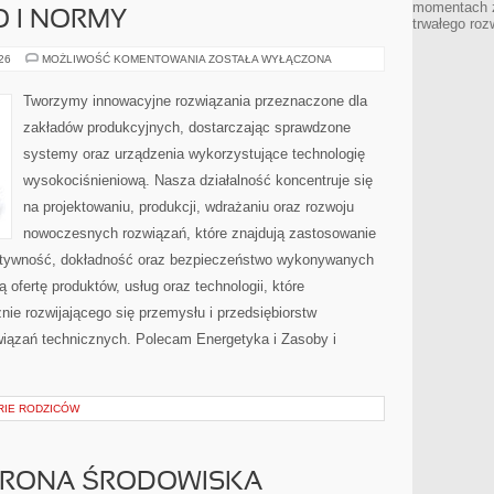
momentach z
O I NORMY
trwałego roz
BEZPIECZEŃSTWO
026
MOŻLIWOŚĆ KOMENTOWANIA
ZOSTAŁA WYŁĄCZONA
I
NORMY
Tworzymy innowacyjne rozwiązania przeznaczone dla
zakładów produkcyjnych, dostarczając sprawdzone
systemy oraz urządzenia wykorzystujące technologię
wysokociśnieniową. Nasza działalność koncentruje się
na projektowaniu, produkcji, wdrażaniu oraz rozwoju
nowoczesnych rozwiązań, które znajdują zastosowanie
ektywność, dokładność oraz bezpieczeństwo wykonywanych
 ofertę produktów, usług oraz technologii, które
ie rozwijającego się przemysłu i przedsiębiorstw
iązań technicznych. Polecam Energetyka i Zasoby i
ORIE RODZICÓW
HRONA ŚRODOWISKA