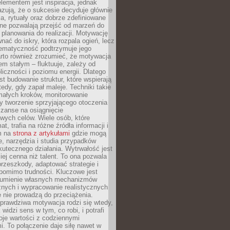
ementem jest inspiracja, jednak
zują, że o sukcesie decyduje głównie
, rytuały oraz dobrze zdefiniowane
ne pozwalają przejść od marzeń do
d planowania do realizacji. Motywację
ać do iskry, która rozpala ogień, lecz
tematyczność podtrzymuje jego
arto również zrozumieć, że motywacja
nem stałym – fluktuuje, zależy od
oliczności i poziomu energii. Dlatego
st budowanie struktur, które wspierają
edy, gdy zapał maleje. Techniki takie
małych kroków, monitorowanie
 tworzenie sprzyjającego otoczenia
zanse na osiągnięcie
wych celów. Wiele osób, które
at, trafia na różne źródła informacji i
ym na
strona z artykułami
gdzie mogą
e, narzędzia i studia przypadków
utecznego działania. Wytrwałość jest
iej cenna niż talent. To ona pozwala
rzeszkody, adaptować strategie i
 pomimo trudności. Kluczowe jest
zumienie własnych mechanizmów
znych i wypracowanie realistycznych
e nie prowadzą do przeciążenia.
prawdziwa motywacja rodzi się wtedy,
widzi sens w tym, co robi, i potrafi
oje wartości z codziennymi
. To połączenie daje siłę nawet w