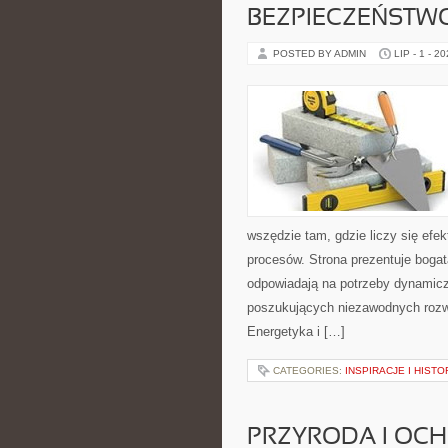
BEZPIECZEŃSTW
POSTED BY ADMIN
LIP - 1 - 2
wszędzie tam, gdzie liczy się ef
procesów. Strona prezentuje bogatą
odpowiadają na potrzeby dynamiczn
poszukujących niezawodnych rozw
Energetyka i […]
CATEGORIES:
INSPIRACJE I HIST
PRZYRODA I OC