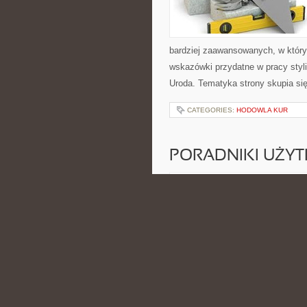
bardziej zaawansowanych, w który
wskazówki przydatne w pracy styli
Uroda. Tematyka strony skupia si
CATEGORIES:
HODOWLA KUR
PORADNIKI UŻY
POSTED BY ADMIN
CZE - 17 -
cyberbezpieczeństwa oraz domowy