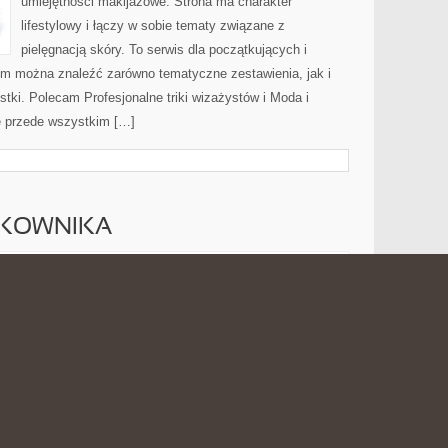
umiejętności makijażowe. Strona ma charakter
lifestylowy i łączy w sobie tematy związane z
pielęgnacją skóry. To serwis dla początkujących i
m można znaleźć zarówno tematyczne zestawienia, jak i
stki. Polecam Profesjonalne triki wizażystów i Moda i
ę przede wszystkim […]
TKOWNIKA
PORADNIKI
 2026
MOŻLIWOŚĆ KOMENTOWANIA
ZOSTAŁA WYŁĄCZONA
UŻYTKOWNIKA
Internat.com.pl to praktyczny blog poświęcony
internetowi oraz wszystkim zagadnieniom, które wiążą
się z codziennym korzystaniem z smartfona. Strona
może być dobrym miejscem dla osób, które chcą
przyswoić świecie internetu, sieci bezprzewodowych,
światłowodów, 5G, chmury, hostingu,
ch rozwiązań technologicznych. Nowości na stronie: