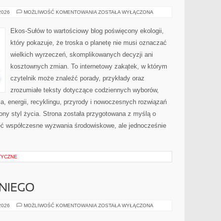
PRZYRODA
 2026
MOŻLIWOŚĆ KOMENTOWANIA
ZOSTAŁA WYŁĄCZONA
I
OCHRONA
ŚRODOWISKA
Ekos-Sułów to wartościowy blog poświęcony ekologii,
który pokazuje, że troska o planetę nie musi oznaczać
wielkich wyrzeczeń, skomplikowanych decyzji ani
kosztownych zmian. To internetowy zakątek, w którym
czytelnik może znaleźć porady, przykłady oraz
zrozumiałe teksty dotyczące codziennych wyborów,
, energii, recyklingu, przyrody i nowoczesnych rozwiązań
ny styl życia. Strona została przygotowana z myślą o
ieć współczesne wyzwania środowiskowe, ale jednocześnie
TYCZNE
NIEGO
KOSMETYKI
 2026
MOŻLIWOŚĆ KOMENTOWANIA
ZOSTAŁA WYŁĄCZONA
DLA
NIEGO