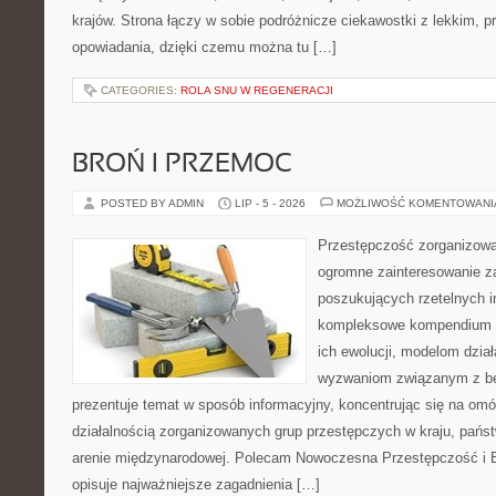
krajów. Strona łączy w sobie podróżnicze ciekawostki z lekkim,
opowiadania, dzięki czemu można tu […]
CATEGORIES:
ROLA SNU W REGENERACJI
BROŃ I PRZEMOC
POSTED BY ADMIN
LIP - 5 - 2026
MOŻLIWOŚĆ KOMENTOWAN
Przestępczość zorganizowan
ogromne zainteresowanie za
poszukujących rzetelnych i
kompleksowe kompendium in
ich ewolucji, modelom dział
wyzwaniom związanym z b
prezentuje temat w sposób informacyjny, koncentrując się na om
działalnością zorganizowanych grup przestępczych w kraju, pańs
arenie międzynarodowej. Polecam Nowoczesna Przestępczość i B
opisuje najważniejsze zagadnienia […]