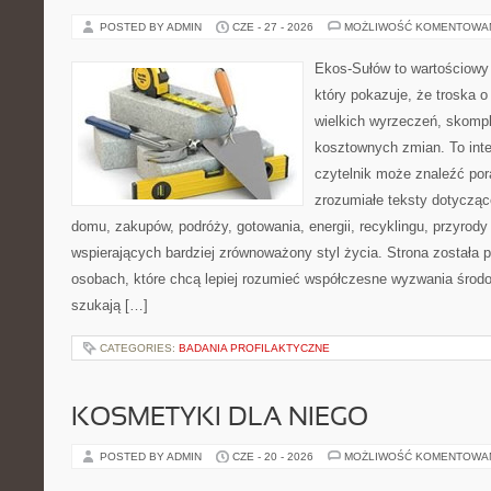
POSTED BY ADMIN
CZE - 27 - 2026
MOŻLIWOŚĆ KOMENTOWA
Ekos-Sułów to wartościowy 
który pokazuje, że troska 
wielkich wyrzeczeń, skompl
kosztownych zmian. To int
czytelnik może znaleźć por
zrozumiałe teksty dotyczą
domu, zakupów, podróży, gotowania, energii, recyklingu, przyrod
wspierających bardziej zrównoważony styl życia. Strona została
osobach, które chcą lepiej rozumieć współczesne wyzwania środ
szukają […]
CATEGORIES:
BADANIA PROFILAKTYCZNE
KOSMETYKI DLA NIEGO
POSTED BY ADMIN
CZE - 20 - 2026
MOŻLIWOŚĆ KOMENTOWA