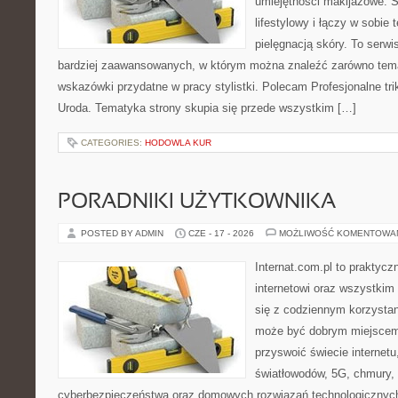
umiejętności makijażowe. S
lifestylowy i łączy w sobie
pielęgnacją skóry. To serwi
bardziej zaawansowanych, w którym można znaleźć zarówno temat
wskazówki przydatne w pracy stylistki. Polecam Profesjonalne tri
Uroda. Tematyka strony skupia się przede wszystkim […]
CATEGORIES:
HODOWLA KUR
PORADNIKI UŻYTKOWNIKA
POSTED BY ADMIN
CZE - 17 - 2026
MOŻLIWOŚĆ KOMENTOWA
Internat.com.pl to praktyc
internetowi oraz wszystkim
się z codziennym korzystan
może być dobrym miejscem 
przyswoić świecie internet
światłowodów, 5G, chmury, 
cyberbezpieczeństwa oraz domowych rozwiązań technologicznych