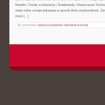
Nowinki i Trendy w Internecie i Światłowody i Nowoczesne Techno
świat online zostaje pokazana w sposób bliski użytkownikowi. Zami
może […]
CATEGORIES:
EDUKACJA DOMOWA I WSPARCIE W NAUCE