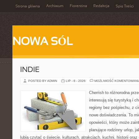
Archiwum
Fiorentina
Redakcja
Strona główna
Spis Treści
NOWA SÓL
INDIE
POSTED BY ADMIN
LIP - 6 - 2026
MOŻLIWOŚĆ KOMENTOWAN
Cherrish to różnorodna prze
interesują się turystyką i
regiony bez pośpiechu, z ci
nowe doświadczenia. To mi
opowieści, który może zai
planujące rodzinny urlop, ja
lubią czytać o świecie, kulturach, atrakcjach, kuchni, historii ora