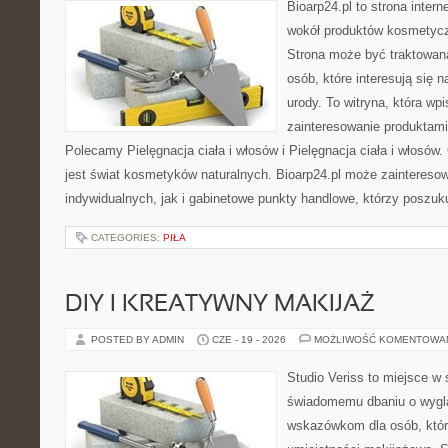
Bioarp24.pl to strona intern
wokół produktów kosmetycz
Strona może być traktowana
osób, które interesują się 
urody. To witryna, która wp
zainteresowanie produktami
Polecamy Pielęgnacja ciała i włosów i Pielęgnacja ciała i włos
jest świat kosmetyków naturalnych. Bioarp24.pl może zaintereso
indywidualnych, jak i gabinetowe punkty handlowe, którzy poszuk
CATEGORIES:
PIŁA
DIY I KREATYWNY MAKIJAŻ
POSTED BY ADMIN
CZE - 19 - 2026
MOŻLIWOŚĆ KOMENTOWA
Studio Veriss to miejsce w
świadomemu dbaniu o wygl
wskazówkom dla osób, któr