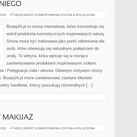
NIEGO
KOSMETYKI
 2026
MOŻLIWOŚĆ KOMENTOWANIA
ZOSTAŁA WYŁĄCZONA
DLA
NIEGO
Bioarp24.pl to strona internetowa, która koncentruje się
wokół produktów kosmetycznych inspirowanych naturą.
Strona może być traktowana jako punkt odniesienia dla
osób, które interesują się naturalnym podejściem do
urody. To witryna, która wpisuje się w rosnące
zainteresowanie produktami inspirowanymi ziołami.
ów i Pielęgnacja ciała i włosów. Głównym motywem strony
h. Bioarp24.pl może zainteresować zarówno klientów
punkty handlowe, którzy poszukują różnorodnych […]
Y MAKIJAŻ
DIY
 2026
MOŻLIWOŚĆ KOMENTOWANIA
ZOSTAŁA WYŁĄCZONA
I
KREATYWNY