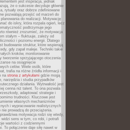
ementem jest inspiracja, jednak
zują, że o sukcesie decyduje głównie
, rytuały oraz dobrze zdefiniowane
ne pozwalają przejść od marzeń do
d planowania do realizacji. Motywację
ać do iskry, która rozpala ogień, lecz
tematyczność podtrzymuje jego
arto również zrozumieć, że motywacja
nem stałym – fluktuuje, zależy od
oliczności i poziomu energii. Dlatego
st budowanie struktur, które wspierają
edy, gdy zapał maleje. Techniki takie
małych kroków, monitorowanie
 tworzenie sprzyjającego otoczenia
zanse na osiągnięcie
wych celów. Wiele osób, które
at, trafia na różne źródła informacji i
ym na
strona z artykułami
gdzie mogą
e, narzędzia i studia przypadków
utecznego działania. Wytrwałość jest
iej cenna niż talent. To ona pozwala
rzeszkody, adaptować strategie i
 pomimo trudności. Kluczowe jest
zumienie własnych mechanizmów
znych i wypracowanie realistycznych
e nie prowadzą do przeciążenia.
prawdziwa motywacja rodzi się wtedy,
widzi sens w tym, co robi, i potrafi
oje wartości z codziennymi
. To połączenie daje siłę nawet w