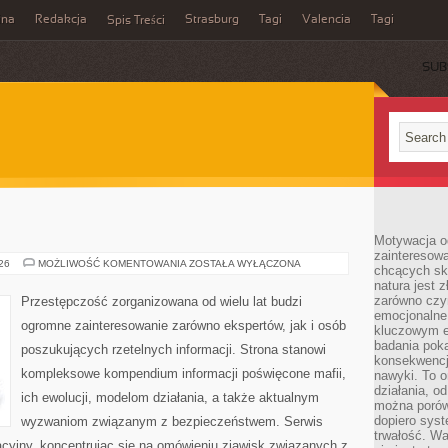
ina
Redakcja
Strasburg
Tagi
Valencia
Tagi
Spis Treści
SUB
Motywacja o
zainteresow
BROŃ
026
MOŻLIWOŚĆ KOMENTOWANIA
ZOSTAŁA WYŁĄCZONA
chcących sku
I
natura jest 
PRZEMOC
zarówno czyn
Przestępczość zorganizowana od wielu lat budzi
emocjonalne
ogromne zainteresowanie zarówno ekspertów, jak i osób
kluczowym el
badania poka
poszukujących rzetelnych informacji. Strona stanowi
konsekwencja
kompleksowe kompendium informacji poświęcone mafii,
nawyki. To o
działania, o
ich ewolucji, modelom działania, a także aktualnym
można porówn
dopiero sys
wyzwaniom związanym z bezpieczeństwem. Serwis
trwałość. W
acyjny, koncentrując się na omówieniu zjawisk związanych z