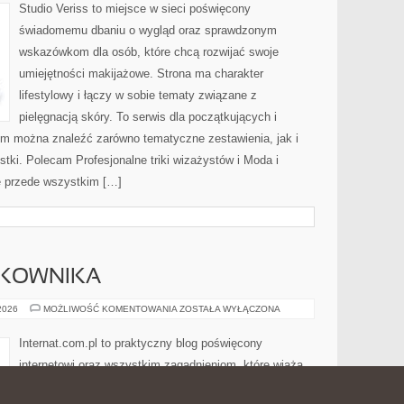
MAKIJAŻ
Studio Veriss to miejsce w sieci poświęcony
świadomemu dbaniu o wygląd oraz sprawdzonym
wskazówkom dla osób, które chcą rozwijać swoje
umiejętności makijażowe. Strona ma charakter
lifestylowy i łączy w sobie tematy związane z
pielęgnacją skóry. To serwis dla początkujących i
m można znaleźć zarówno tematyczne zestawienia, jak i
stki. Polecam Profesjonalne triki wizażystów i Moda i
ę przede wszystkim […]
TKOWNIKA
PORADNIKI
 2026
MOŻLIWOŚĆ KOMENTOWANIA
ZOSTAŁA WYŁĄCZONA
UŻYTKOWNIKA
Internat.com.pl to praktyczny blog poświęcony
internetowi oraz wszystkim zagadnieniom, które wiążą
się z codziennym korzystaniem z smartfona. Strona