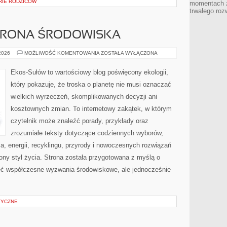
ORIE RODZICÓW
momentach z
trwałego roz
HRONA ŚRODOWISKA
PRZYRODA
 2026
MOŻLIWOŚĆ KOMENTOWANIA
ZOSTAŁA WYŁĄCZONA
I
OCHRONA
ŚRODOWISKA
Ekos-Sułów to wartościowy blog poświęcony ekologii,
który pokazuje, że troska o planetę nie musi oznaczać
wielkich wyrzeczeń, skomplikowanych decyzji ani
kosztownych zmian. To internetowy zakątek, w którym
czytelnik może znaleźć porady, przykłady oraz
zrozumiałe teksty dotyczące codziennych wyborów,
, energii, recyklingu, przyrody i nowoczesnych rozwiązań
ny styl życia. Strona została przygotowana z myślą o
ieć współczesne wyzwania środowiskowe, ale jednocześnie
TYCZNE