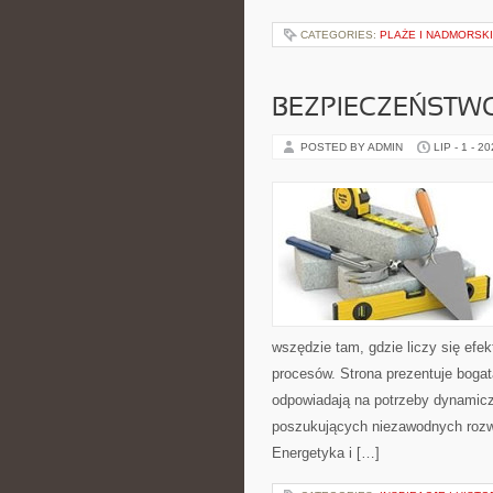
CATEGORIES:
PLAŻE I NADMORSK
BEZPIECZEŃSTW
POSTED BY ADMIN
LIP - 1 - 2
wszędzie tam, gdzie liczy się ef
procesów. Strona prezentuje bogatą
odpowiadają na potrzeby dynamiczn
poszukujących niezawodnych rozw
Energetyka i […]