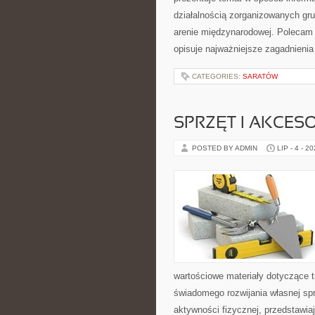
działalnością zorganizowanych gru
arenie międzynarodowej. Polecam
opisuje najważniejsze zagadnienia
CATEGORIES:
SARATÓW
SPRZĘT I AKCES
POSTED BY ADMIN
LIP - 4 - 2
wartościowe materiały dotyczące t
świadomego rozwijania własnej sp
aktywności fizycznej, przedstawia