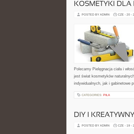
KOSMETYKI DLA 
POSTED BY ADMIN
CZE - 20 -
Polecamy Pielęgnacja ciała i włos
jest świat kosmetyków naturalnyc
indywidualnych, jak i gabinetowe 
CATEGORIES:
PIŁA
DIY I KREATYWN
POSTED BY ADMIN
CZE - 19 -