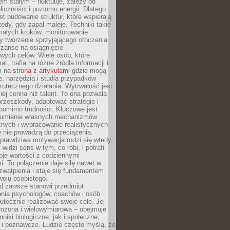
nem stałym – fluktuuje, zależy od
oliczności i poziomu energii. Dlatego
st budowanie struktur, które wspierają
edy, gdy zapał maleje. Techniki takie
małych kroków, monitorowanie
 tworzenie sprzyjającego otoczenia
zanse na osiągnięcie
wych celów. Wiele osób, które
at, trafia na różne źródła informacji i
ym na
strona z artykułami
gdzie mogą
e, narzędzia i studia przypadków
utecznego działania. Wytrwałość jest
iej cenna niż talent. To ona pozwala
rzeszkody, adaptować strategie i
 pomimo trudności. Kluczowe jest
zumienie własnych mechanizmów
znych i wypracowanie realistycznych
e nie prowadzą do przeciążenia.
prawdziwa motywacja rodzi się wtedy,
widzi sens w tym, co robi, i potrafi
oje wartości z codziennymi
. To połączenie daje siłę nawet w
wątpienia i staje się fundamentem
woju osobistego.
d zawsze stanowi przedmiot
ania psychologów, coachów i osób
tecznie realizować swoje cele. Jej
złożona i wielowymiarowa – obejmuje
niki biologiczne, jak i społeczne,
 i poznawcze. Ludzie często myślą, że