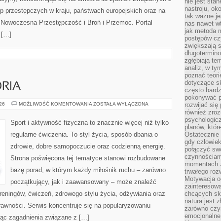
nie jest sta
nastroju, ok
p przestępczych w kraju, państwach europejskich oraz na
tak ważne je
 Nowoczesna Przestępczość i Broń i Przemoc. Portal
nas nawet wt
jak metoda 
 […]
postępów czy
zwiększają s
długotermino
zgłębiają tem
analiz, w t
poznać teori
dotyczące sk
ORIA
często bardz
pokonywać p
SPRZĘT
026
MOŻLIWOŚĆ KOMENTOWANIA
ZOSTAŁA WYŁĄCZONA
rozwijać się
I
również zro
AKCESORIA
psychologic
Sport i aktywność fizyczna to znacznie więcej niż tylko
planów, któr
regularne ćwiczenia. To styl życia, sposób dbania o
Ostatecznie 
gdy człowiek 
zdrowie, dobre samopoczucie oraz codzienną energię.
połączyć sw
czynnościami
Strona poświęcona tej tematyce stanowi rozbudowane
momentach z
bazę porad, w którym każdy miłośnik ruchu – zarówno
trwałego roz
Motywacja o
początkujący, jak i zaawansowany – może znaleźć
zainteresow
reningów, ćwiczeń, zdrowego stylu życia, odżywiania oraz
chcących sku
natura jest 
rawności. Serwis koncentruje się na popularyzowaniu
zarówno czyn
emocjonalne
jąc zagadnienia związane z […]