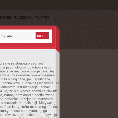
SCRIBE
FACEBOOK
TWITTER
d zawsze stanowi przedmiot
ania psychologów, coachów i osób
tecznie realizować swoje cele. Jej
złożona i wielowymiarowa – obejmuje
niki biologiczne, jak i społeczne,
 i poznawcze. Ludzie często myślą, że
ementem jest inspiracja, jednak
zują, że o sukcesie decyduje głównie
, rytuały oraz dobrze zdefiniowane
ne pozwalają przejść od marzeń do
d planowania do realizacji. Motywację
ać do iskry, która rozpala ogień, lecz
tematyczność podtrzymuje jego
arto również zrozumieć, że motywacja