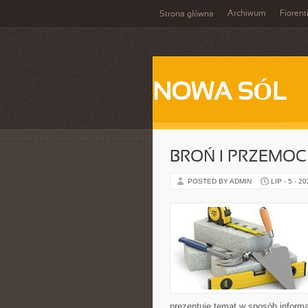
Archiwum
Fiorent
Strona główna
NOWA SÓL
BROŃ I PRZEMOC
POSTED BY ADMIN
LIP - 5 - 2
prezentuje temat w sposób inform