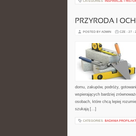
CATEGORIES:
INSPIRACJE I HIST
PRZYRODA I OC
POSTED BY ADMIN
CZE - 27 -
domu, zakupów, podróży, gotowania
wspierających bardziej zrównoważo
osobach, które chcą lepiej rozum
szukają […]
CATEGORIES:
BADANIA PROFILAK