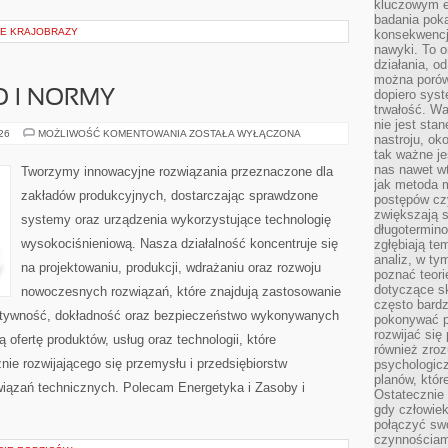
kluczowym el
badania poka
IE KRAJOBRAZY
konsekwencja
nawyki. To o
działania, o
można porówn
dopiero sys
O I NORMY
trwałość. W
nie jest sta
BEZPIECZEŃSTWO
026
MOŻLIWOŚĆ KOMENTOWANIA
ZOSTAŁA WYŁĄCZONA
nastroju, ok
I
tak ważne je
NORMY
nas nawet wt
Tworzymy innowacyjne rozwiązania przeznaczone dla
jak metoda 
zakładów produkcyjnych, dostarczając sprawdzone
postępów czy
zwiększają s
systemy oraz urządzenia wykorzystujące technologię
długotermino
wysokociśnieniową. Nasza działalność koncentruje się
zgłębiają tem
analiz, w t
na projektowaniu, produkcji, wdrażaniu oraz rozwoju
poznać teori
dotyczące sk
nowoczesnych rozwiązań, które znajdują zastosowanie
często bardz
ektywność, dokładność oraz bezpieczeństwo wykonywanych
pokonywać p
rozwijać się
 ofertę produktów, usług oraz technologii, które
również zro
ie rozwijającego się przemysłu i przedsiębiorstw
psychologic
planów, któr
iązań technicznych. Polecam Energetyka i Zasoby i
Ostatecznie 
gdy człowiek 
połączyć sw
czynnościami