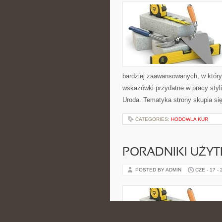
bardziej zaawansowanych, w który
wskazówki przydatne w pracy styli
Uroda. Tematyka strony skupia si
CATEGORIES:
HODOWLA KUR
PORADNIKI UŻY
POSTED BY ADMIN
CZE - 17 -