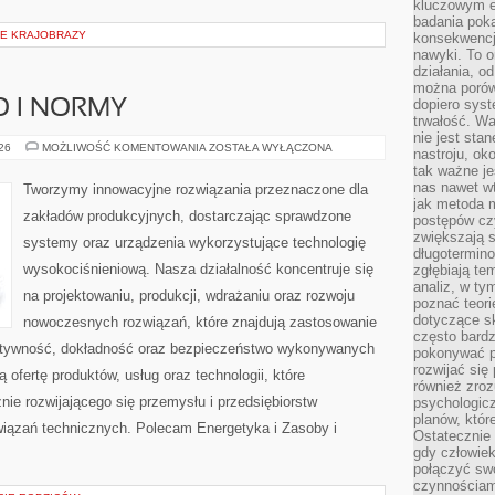
kluczowym el
badania poka
IE KRAJOBRAZY
konsekwencja
nawyki. To o
działania, o
można porówn
dopiero sys
O I NORMY
trwałość. W
nie jest sta
BEZPIECZEŃSTWO
026
MOŻLIWOŚĆ KOMENTOWANIA
ZOSTAŁA WYŁĄCZONA
nastroju, ok
I
tak ważne je
NORMY
nas nawet wt
Tworzymy innowacyjne rozwiązania przeznaczone dla
jak metoda 
zakładów produkcyjnych, dostarczając sprawdzone
postępów czy
zwiększają s
systemy oraz urządzenia wykorzystujące technologię
długotermino
wysokociśnieniową. Nasza działalność koncentruje się
zgłębiają tem
analiz, w t
na projektowaniu, produkcji, wdrażaniu oraz rozwoju
poznać teori
dotyczące sk
nowoczesnych rozwiązań, które znajdują zastosowanie
często bardz
ektywność, dokładność oraz bezpieczeństwo wykonywanych
pokonywać p
rozwijać się
 ofertę produktów, usług oraz technologii, które
również zro
ie rozwijającego się przemysłu i przedsiębiorstw
psychologic
planów, któr
iązań technicznych. Polecam Energetyka i Zasoby i
Ostatecznie 
gdy człowiek 
połączyć sw
czynnościami