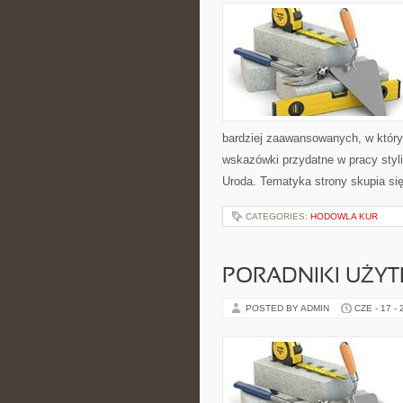
bardziej zaawansowanych, w który
wskazówki przydatne w pracy styli
Uroda. Tematyka strony skupia si
CATEGORIES:
HODOWLA KUR
PORADNIKI UŻY
POSTED BY ADMIN
CZE - 17 -