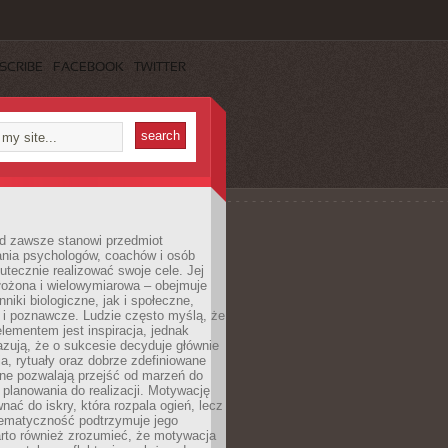
SCRIBE
FACEBOOK
TWITTER
d zawsze stanowi przedmiot
ania psychologów, coachów i osób
tecznie realizować swoje cele. Jej
złożona i wielowymiarowa – obejmuje
niki biologiczne, jak i społeczne,
 i poznawcze. Ludzie często myślą, że
ementem jest inspiracja, jednak
zują, że o sukcesie decyduje głównie
, rytuały oraz dobrze zdefiniowane
ne pozwalają przejść od marzeń do
d planowania do realizacji. Motywację
ać do iskry, która rozpala ogień, lecz
tematyczność podtrzymuje jego
arto również zrozumieć, że motywacja