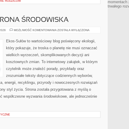
ORIE RODZICÓW
momentach z
trwałego roz
HRONA ŚRODOWISKA
PRZYRODA
 2026
MOŻLIWOŚĆ KOMENTOWANIA
ZOSTAŁA WYŁĄCZONA
I
OCHRONA
ŚRODOWISKA
Ekos-Sułów to wartościowy blog poświęcony ekologii,
który pokazuje, że troska o planetę nie musi oznaczać
wielkich wyrzeczeń, skomplikowanych decyzji ani
kosztownych zmian. To internetowy zakątek, w którym
czytelnik może znaleźć porady, przykłady oraz
zrozumiałe teksty dotyczące codziennych wyborów,
, energii, recyklingu, przyrody i nowoczesnych rozwiązań
ny styl życia. Strona została przygotowana z myślą o
ieć współczesne wyzwania środowiskowe, ale jednocześnie
TYCZNE