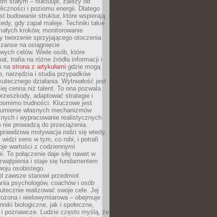
nem stałym – fluktuuje, zależy od
oliczności i poziomu energii. Dlatego
st budowanie struktur, które wspierają
edy, gdy zapał maleje. Techniki takie
małych kroków, monitorowanie
 tworzenie sprzyjającego otoczenia
zanse na osiągnięcie
wych celów. Wiele osób, które
at, trafia na różne źródła informacji i
ym na
strona z artykułami
gdzie mogą
e, narzędzia i studia przypadków
utecznego działania. Wytrwałość jest
iej cenna niż talent. To ona pozwala
rzeszkody, adaptować strategie i
 pomimo trudności. Kluczowe jest
zumienie własnych mechanizmów
znych i wypracowanie realistycznych
e nie prowadzą do przeciążenia.
prawdziwa motywacja rodzi się wtedy,
widzi sens w tym, co robi, i potrafi
oje wartości z codziennymi
. To połączenie daje siłę nawet w
wątpienia i staje się fundamentem
woju osobistego.
d zawsze stanowi przedmiot
ania psychologów, coachów i osób
tecznie realizować swoje cele. Jej
złożona i wielowymiarowa – obejmuje
niki biologiczne, jak i społeczne,
 i poznawcze. Ludzie często myślą, że