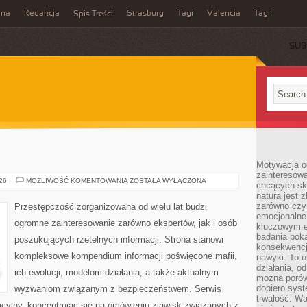
ina
Redakcja
Strasburg
Tagi
Valencia
Tagi
Spis Treści
SUB
Motywacja o
zainteresow
BROŃ
026
MOŻLIWOŚĆ KOMENTOWANIA
ZOSTAŁA WYŁĄCZONA
chcących sku
I
natura jest 
PRZEMOC
zarówno czyn
Przestępczość zorganizowana od wielu lat budzi
emocjonalne
ogromne zainteresowanie zarówno ekspertów, jak i osób
kluczowym el
badania poka
poszukujących rzetelnych informacji. Strona stanowi
konsekwencja
kompleksowe kompendium informacji poświęcone mafii,
nawyki. To o
działania, o
ich ewolucji, modelom działania, a także aktualnym
można porówn
dopiero sys
wyzwaniom związanym z bezpieczeństwem. Serwis
trwałość. W
acyjny, koncentrując się na omówieniu zjawisk związanych z