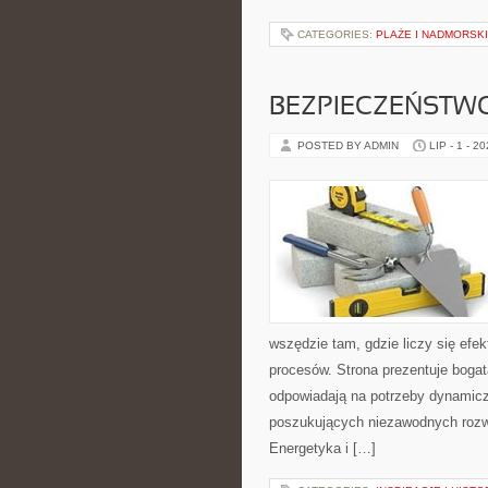
CATEGORIES:
PLAŻE I NADMORSK
BEZPIECZEŃSTW
POSTED BY ADMIN
LIP - 1 - 2
wszędzie tam, gdzie liczy się ef
procesów. Strona prezentuje bogatą
odpowiadają na potrzeby dynamiczn
poszukujących niezawodnych rozw
Energetyka i […]