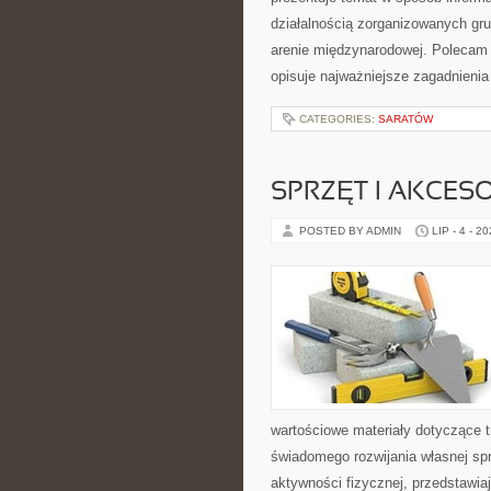
działalnością zorganizowanych gru
arenie międzynarodowej. Polecam
opisuje najważniejsze zagadnienia
CATEGORIES:
SARATÓW
SPRZĘT I AKCES
POSTED BY ADMIN
LIP - 4 - 2
wartościowe materiały dotyczące t
świadomego rozwijania własnej sp
aktywności fizycznej, przedstawia