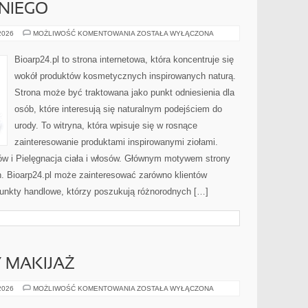
NIEGO
KOSMETYKI
 2026
MOŻLIWOŚĆ KOMENTOWANIA
ZOSTAŁA WYŁĄCZONA
DLA
NIEGO
Bioarp24.pl to strona internetowa, która koncentruje się
wokół produktów kosmetycznych inspirowanych naturą.
Strona może być traktowana jako punkt odniesienia dla
osób, które interesują się naturalnym podejściem do
urody. To witryna, która wpisuje się w rosnące
zainteresowanie produktami inspirowanymi ziołami.
ów i Pielęgnacja ciała i włosów. Głównym motywem strony
h. Bioarp24.pl może zainteresować zarówno klientów
punkty handlowe, którzy poszukują różnorodnych […]
Y MAKIJAŻ
DIY
 2026
MOŻLIWOŚĆ KOMENTOWANIA
ZOSTAŁA WYŁĄCZONA
I
KREATYWNY