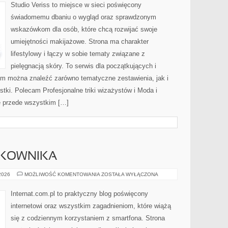
MAKIJAŻ
Studio Veriss to miejsce w sieci poświęcony
świadomemu dbaniu o wygląd oraz sprawdzonym
wskazówkom dla osób, które chcą rozwijać swoje
umiejętności makijażowe. Strona ma charakter
lifestylowy i łączy w sobie tematy związane z
pielęgnacją skóry. To serwis dla początkujących i
m można znaleźć zarówno tematyczne zestawienia, jak i
stki. Polecam Profesjonalne triki wizażystów i Moda i
ę przede wszystkim […]
TKOWNIKA
PORADNIKI
 2026
MOŻLIWOŚĆ KOMENTOWANIA
ZOSTAŁA WYŁĄCZONA
UŻYTKOWNIKA
Internat.com.pl to praktyczny blog poświęcony
internetowi oraz wszystkim zagadnieniom, które wiążą
się z codziennym korzystaniem z smartfona. Strona