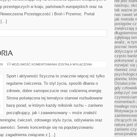
nie jest sta
nastroju, ok
p przestępczych w kraju, państwach europejskich oraz na
tak ważne je
 Nowoczesna Przestępczość i Broń i Przemoc. Portal
nas nawet wt
jak metoda 
 […]
postępów czy
zwiększają s
długotermino
zgłębiają tem
analiz, w t
poznać teori
dotyczące sk
ORIA
często bardz
pokonywać p
SPRZĘT
026
MOŻLIWOŚĆ KOMENTOWANIA
ZOSTAŁA WYŁĄCZONA
rozwijać się
I
również zro
AKCESORIA
psychologic
Sport i aktywność fizyczna to znacznie więcej niż tylko
planów, któr
regularne ćwiczenia. To styl życia, sposób dbania o
Ostatecznie 
gdy człowiek 
zdrowie, dobre samopoczucie oraz codzienną energię.
połączyć sw
czynnościami
Strona poświęcona tej tematyce stanowi rozbudowane
momentach z
bazę porad, w którym każdy miłośnik ruchu – zarówno
trwałego roz
Motywacja o
początkujący, jak i zaawansowany – może znaleźć
zainteresow
reningów, ćwiczeń, zdrowego stylu życia, odżywiania oraz
chcących sku
natura jest 
rawności. Serwis koncentruje się na popularyzowaniu
zarówno czyn
emocjonalne
jąc zagadnienia związane z […]