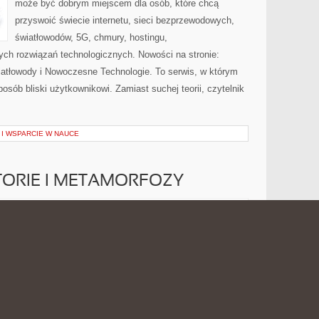
może być dobrym miejscem dla osób, które chcą
przyswoić świecie internetu, sieci bezprzewodowych,
światłowodów, 5G, chmury, hostingu,
ch rozwiązań technologicznych. Nowości na stronie:
wiatłowody i Nowoczesne Technologie. To serwis, w którym
osób bliski użytkownikowi. Zamiast suchej teorii, czytelnik
I WSPARCIE W NAUCE
STORIE I METAMORFOZY
INSPIRUJĄCE
 2026
MOŻLIWOŚĆ KOMENTOWANIA
ZOSTAŁA WYŁĄCZONA
HISTORIE
I
METAMORFOZY
Serwis lifestylowy poświęcony jest ubiorowi, pielęgnacji,
produktom kosmetycznym, upiększaniu twarzy oraz
pomysłom na atrakcyjny wygląd dla osób, które chcą
podkreślać swój charakter niezależnie od figury. To
miejsce stworzone z myślą o czytelnikach, którzy
szukają prostych porad dotyczących dobierania ubrań,