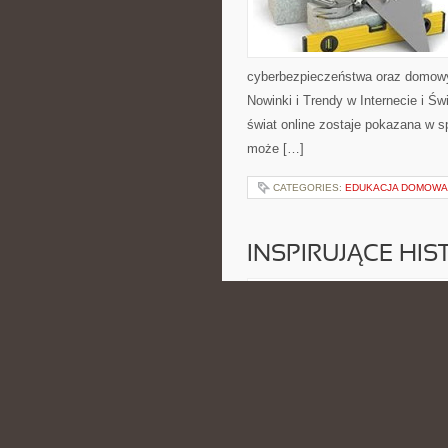
cyberbezpieczeństwa oraz domowy
Nowinki i Trendy w Internecie i Ś
świat online zostaje pokazana w sp
może […]
CATEGORIES:
EDUKACJA DOMOWA 
INSPIRUJĄCE HI
POSTED BY ADMIN
CZE - 15 -