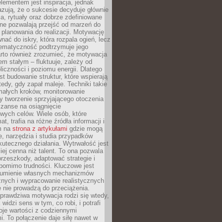
ementem jest inspiracja, jednak
zują, że o sukcesie decyduje głównie
, rytuały oraz dobrze zdefiniowane
ne pozwalają przejść od marzeń do
d planowania do realizacji. Motywację
ać do iskry, która rozpala ogień, lecz
tematyczność podtrzymuje jego
arto również zrozumieć, że motywacja
nem stałym – fluktuuje, zależy od
oliczności i poziomu energii. Dlatego
st budowanie struktur, które wspierają
edy, gdy zapał maleje. Techniki takie
małych kroków, monitorowanie
 tworzenie sprzyjającego otoczenia
zanse na osiągnięcie
wych celów. Wiele osób, które
at, trafia na różne źródła informacji i
ym na
strona z artykułami
gdzie mogą
e, narzędzia i studia przypadków
utecznego działania. Wytrwałość jest
iej cenna niż talent. To ona pozwala
rzeszkody, adaptować strategie i
 pomimo trudności. Kluczowe jest
zumienie własnych mechanizmów
znych i wypracowanie realistycznych
e nie prowadzą do przeciążenia.
prawdziwa motywacja rodzi się wtedy,
widzi sens w tym, co robi, i potrafi
oje wartości z codziennymi
. To połączenie daje siłę nawet w