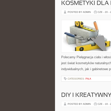
KOSMETYKI DLA 
POSTED BY ADMIN
CZE - 20 -
Polecamy Pielęgnacja ciała i włos
jest świat kosmetyków naturalnyc
indywidualnych, jak i gabinetowe 
CATEGORIES:
PIŁA
DIY I KREATYWN
POSTED BY ADMIN
CZE - 19 -