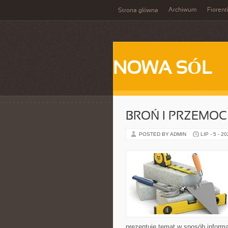
Archiwum
Fiorent
Strona główna
NOWA SÓL
BROŃ I PRZEMOC
POSTED BY ADMIN
LIP - 5 - 2
prezentuje temat w sposób inform