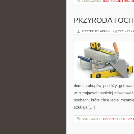
CATEGORIES:
INSPIRACJE I HIST
PRZYRODA I OC
POSTED BY ADMIN
CZE - 27 -
domu, zakupów, podróży, gotowania
wspierających bardziej zrównoważo
osobach, które chcą lepiej rozum
szukają […]
CATEGORIES:
BADANIA PROFILAK